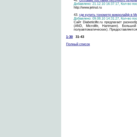
42.
Оптовые поставки песочного печень
Добавлено: 21.12.10 16:37:17, Кол-во п
http://www.jetnut.ru
43.
где купить тонометр микролайф в М
Добавлено: 09.08.10 14:31:27, Кол-во п
Сайт Diabeticlife.ru предлагает разн
(AND, Microlife, Hartmann). Больш
полуавтоматических). Предоставляется
1-30
31-43
Полный список