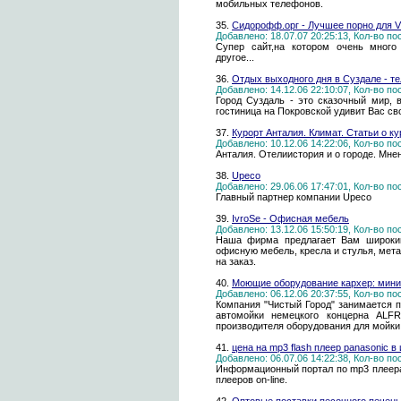
мобильных телефонов.
35.
Сидорофф.орг - Лучшее порно для VI
Добавлено: 18.07.07 20:25:13, Кол-во п
Супер сайт,на котором очень много 
другое...
36.
Отдых выходного дня в Суздале - т
Добавлено: 14.12.06 22:10:07, Кол-во п
Город Суздаль - это сказочный мир,
гостиница на Покровской удивит Вас с
37.
Курорт Анталия. Климат. Статьи о ку
Добавлено: 10.12.06 14:22:06, Кол-во п
Анталия. Отелиистория и о городе. Мне
38.
Upeco
Добавлено: 29.06.06 17:47:01, Кол-во п
Главный партнер компании Upeco
39.
IvroSe - Офисная мебель
Добавлено: 13.12.06 15:50:19, Кол-во п
Наша фирма предлагает Вам широки
офисную мебель, кресла и стулья, мет
на заказ.
40.
Моющие оборудование кархер: мини
Добавлено: 06.12.06 20:37:55, Кол-во п
Компания "Чистый Город" занимается п
автомойки немецкого концерна AL
производителя оборудования для мойки,
41.
цена на mp3 flash плеер panasonic 
Добавлено: 06.07.06 14:22:38, Кол-во п
Информационный портал по mp3 плеерам:
плееров on-line.