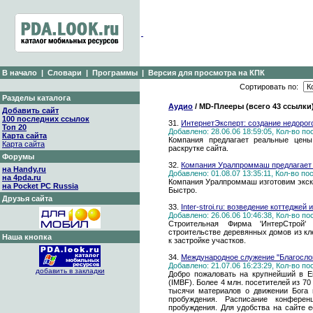
В начало
|
Словари
|
Программы
|
Версия для просмотра на КПК
Сортировать по:
Разделы каталога
Аудио
/ MD-Плееры (всего 43 ссылки
Добавить сайт
100 последних ссылок
31.
ИнтернетЭксперт: создание недорог
Топ 20
Добавлено: 28.06.06 18:59:05, Кол-во п
Карта сайта
Компания предлагает реальные цен
Карта сайта
раскрутке сайта.
Форумы
32.
Компания Уралпроммаш предлагает 
на Handy.ru
Добавлено: 01.08.07 13:35:11, Кол-во п
на 4pda.ru
Компания Уралпроммаш изготовим экск
на Pocket PC Russia
Быстро.
Друзья сайта
33.
Inter-stroi.ru: возведение коттеджей
Добавлено: 26.06.06 10:46:38, Кол-во п
Строительная Фирма 'ИнтерСтрой'
строительстве деревянных домов из кл
Наша кнопка
к застройке участков.
34.
Международное служение "Благосло
Добавлено: 21.07.06 16:23:29, Кол-во п
добавить в закладки
Добро пожаловать на крупнейший в Е
(IMBF). Более 4 млн. посетителей из 70
тысячи материалов о движении Бога 
пробуждения. Расписание конфере
пробуждения. Для удобства на сайте е