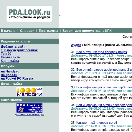
В начало
|
Словари
|
Программы
|
Версия для просмотра на КПК
Сорти
Разделы каталога
Аудио
/ MP3-плееры (всего 35 ссыло
Добавить сайт
100 последних ссылок
31.
Все о лучших mp3 плеерах philips
Топ 20
Добавлено: 09.08.06 17:09:34, Кол-во п
Карта сайта
Вся информация о mp3 плеерах philips.
Карта сайта
купить по самой выгодной для Вас цене
Форумы
32.
Все о mp3 плеере apple ipod nano 2
на Handy.ru
Добавлено: 19.09.06 13:14:23, Кол-во п
на 4pda.ru
Вся информация о mp3 плеере apple ip
на Pocket PC Russia
плеер и где его купить по самой выгодн
Друзья сайта
33.
Вся информация о лучшем mp3 плеер
Добавлено: 26.09.06 10:45:45, Кол-во п
Вся информация о mp3 плеере philips h
где его купить по самой выгодной для В
Наша кнопка
34.
Вся информация о mp3 плеерах pan
Добавлено: 09.08.06 12:12:43, Кол-во п
Вся информация о mp3 плеерах panasoni
добавить в закладки
его купить по самой выгодной для Вас ц
35.
Каталог mp3 плееров sorell
Добавлено: 14.08.06 16:55:39, Кол-во п
Вся информация о mp3 плеерах sorell. 