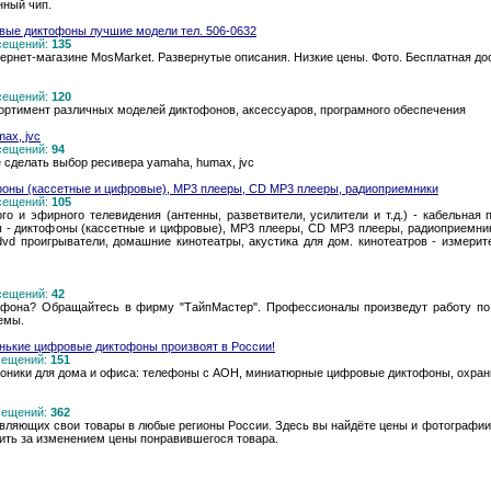
нный чип.
вые диктофоны лучшие модели тел. 506-0632
осещений:
135
ернет-магазине MosMarket. Развернутые описания. Низкие цены. Фото. Бесплатная до
осещений:
120
ртимент различных моделей диктофонов, аксессуаров, програмного обеспечения
ax, jvc
осещений:
94
сделать выбор ресивера yamaha, humax, jvc
фоны (кассетные и цифровые), MP3 плееры, CD MP3 плееры, радиоприемники
осещений:
105
го и эфирного телевидения (антенны, разветвители, усилители и т.д.) - кабельная
- диктофоны (кассетные и цифровые), MP3 плееры, CD MP3 плееры, радиоприемники
 dvd проигрыватели, домашние кинотеатры, акустика для дом. кинотеатров - измери
осещений:
42
офона? Обращайтесь в фирму "ТайпМастер". Профессионалы произведут работу по 
емы.
нькие цифровые диктофоны произвоят в России!
осещений:
151
роники для дома и офиса: телефоны с АОН, миниатюрные цифровые диктофоны, охранн
осещений:
362
авляющих свои товары в любые регионы России. Здесь вы найдёте цены и фотографии 
дить за изменением цены понравившегося товара.