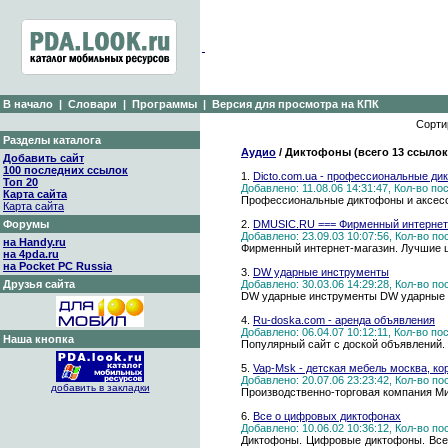
В начало
|
Словари
|
Программы
|
Версия для просмотра на КПК
Сорти
Разделы каталога
Аудио
/ Диктофоны (всего 13 ссылок
Добавить сайт
100 последних ссылок
1.
Dicto.com.ua - профессиональные ди
Топ 20
Добавлено: 11.08.06 14:31:47, Кол-во п
Карта сайта
Профессиональные диктофоны и аксессу
Карта сайта
Форумы
2.
DMUSIC.RU === Фирменный интернет
Добавлено: 23.09.03 10:07:56, Кол-во п
на Handy.ru
Фирменный интернет-магазин. Лучшие ц
на 4pda.ru
на Pocket PC Russia
3.
DW ударные инструменты
Друзья сайта
Добавлено: 30.03.06 14:29:28, Кол-во п
DW ударные инструменты DW ударные 
4.
Ru-doska.com - аренда объявления
Добавлено: 06.04.07 10:12:11, Кол-во п
Наша кнопка
Популярный сайт с доской объявлений.
5.
Vap-Msk - детская мебель москва, ко
Добавлено: 20.07.06 23:23:42, Кол-во п
добавить в закладки
Производственно-торговая компания Ми
6.
Все о цифровых диктофонах
Добавлено: 10.06.02 10:36:12, Кол-во п
Диктофоны. Цифровые диктофоны. Все 