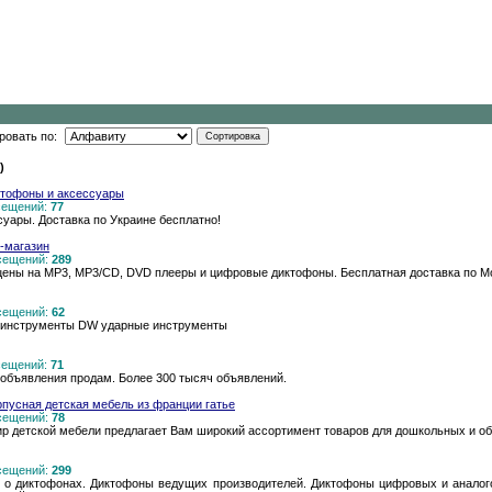
ровать по:
)
ктофоны и аксессуары
осещений:
77
ары. Доставка по Украине бесплатно!
-магазин
осещений:
289
ены на МР3, MP3/CD, DVD плееры и цифровые диктофоны. Бесплатная доставка по Мос
осещений:
62
инструменты DW ударные инструменты
осещений:
71
 объявления продам. Более 300 тысяч объявлений.
рпусная детская мебель из франции гатье
осещений:
78
р детской мебели предлагает Вам широкий ассортимент товаров для дошкольных и о
осещений:
299
о диктофонах. Диктофоны ведущих производителей. Диктофоны цифровых и аналог