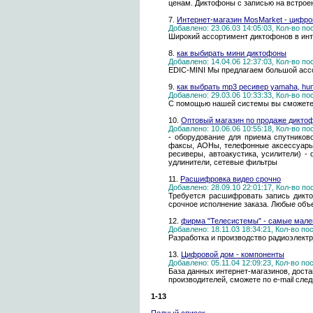
ценам. Диктофоны с записью на встрое
7.
Интернет-магазин MosMarket - цифро
Добавлено: 23.06.03 14:05:03, Кол-во п
Широкий ассортимент диктофонов в инт
8.
как выбирать мини диктофоны
Добавлено: 14.04.06 12:37:03, Кол-во п
EDIC-MINI Мы предлагаем большой ассо
9.
как выбрать mp3 ресивер yamaha, hum
Добавлено: 29.03.06 10:33:33, Кол-во п
С помощью нашей системы вы сможете 
10.
Оптовый магазин по продаже дикто
Добавлено: 10.06.06 10:55:18, Кол-во п
- оборудование для приема спутниково
факсы, АОНы, телефонные аксессуары 
ресиверы, автоакустика, усилители) -
удлинители, сетевые фильтры
11.
Расшифровка видео срочно
Добавлено: 28.09.10 22:01:17, Кол-во п
Требуется расшифровать запись дикт
срочное исполнение заказа. Любые объ
12.
фирма "Телесистемы" - самые мале
Добавлено: 18.11.03 18:34:21, Кол-во п
Разработка и производство радиоэлект
13.
Цифровой дом - компоненты
Добавлено: 05.11.04 12:09:23, Кол-во п
База данных интернет-магазинов, дост
производителей, сможете по e-mail сле
1-13