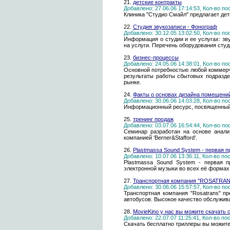
21.
детские контракты
Добавлено: 27.06.06 17:14:53, Кол-во п
Клиника "Студио Смайл" предлагает дет
22.
Студия звукозаписи - Фонограф
Добавлено: 30.12.05 13:02:50, Кол-во п
Информация о студии и ее услугах: зв
на услуги. Перечень оборудования студ
23.
бизнес-процессы
Добавлено: 24.05.06 14:38:01, Кол-во п
Основной потребностью любой коммерче
результаты работы сбытовых подразде
рынке.
24.
Факты о основах дизайна помещений
Добавлено: 30.06.06 14:03:28, Кол-во п
Информационный ресурс, посвященный д
25.
тренинг продаж
Добавлено: 03.07.06 16:54:44, Кол-во п
Семинар разработан на основе анали
компанией 'Berner&Stafford'.
26.
Plastmassa Sound System - первая 
Добавлено: 10.07.06 13:36:11, Кол-во п
Plastmassa Sound System - первая пр
электронной музыки во всех её формах
27.
Транспортная компания "ROSATRANS"
Добавлено: 30.06.06 15:57:57, Кол-во п
Транспортная компания "Rosatrans" пр
автобусов. Высокое качество обслужив
28.
MovieKino у нас вы можите скачать
Добавлено: 22.07.07 11:25:41, Кол-во п
Скачать бесплатно триллеры вы можите