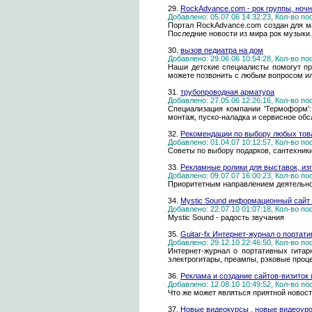
29.
RockAdvance.com - рок группы, ноч
Добавлено: 05.07.06 14:32:23, Кол-во п
Портал RockAdvance.com создан для ма
Последние новости из мира рок музыки.
30.
вызов педиатра на дом
Добавлено: 29.06.06 10:54:28, Кол-во п
Наши детские специалисты помогут пр
можете позвонить с любым вопросом ил
31.
трубопроводная арматура
Добавлено: 27.05.06 12:26:16, Кол-во п
Специализация компании 'Термоформ':
монтаж, пуско-наладка и сервисное обс
32.
Рекомендации по выбору любых товар
Добавлено: 01.04.07 10:12:57, Кол-во п
Советы по выбору подарков, сантехники
33.
Рекламные ролики для выставок, из
Добавлено: 09.07.07 16:00:23, Кол-во п
Приоритетным направлением деятельнос
34.
Mystic Sound информационный сайт о 
Добавлено: 22.07.10 01:07:18, Кол-во п
Mystic Sound - радость звучания
35.
Guitar-fx Интернет-журнал о порта
Добавлено: 29.12.10 22:46:50, Кол-во п
Интернет-журнал о портативных гитар
электрогитары, преампы, рэковые проц
36.
Реклама и создание сайтов-визито
Добавлено: 12.08.10 10:49:52, Кол-во п
Что же может являться приятной новос
37.
Новые видеокурсы , новые видеоуро