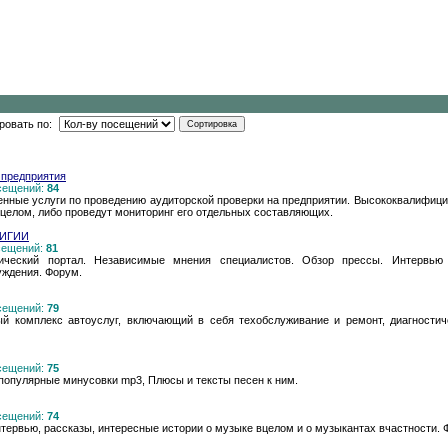
ровать по:
 предприятия
осещений:
84
енные услуги по проведению аудиторской проверки на предприятии. Высококвалифиц
елом, либо проведут мониторинг его отдельных составляющих.
ЛИГИИ
осещений:
81
тический портал. Независимые мнения специалистов. Обзор прессы. Интервью
уждения. Форум.
осещений:
79
й комплекс автоуслуг, включающий в себя техобслуживание и ремонт, диагностиче
осещений:
75
популярные минусовки mp3, Плюсы и тексты песен к ним.
осещений:
74
интервью, рассказы, интересные истории о музыке вцелом и о музыкантах вчастности.