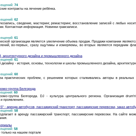
осещений:
74
ские контракты на лечение ребёнка.
осещений:
62
укозапись, сведение, мастеринг, ремастеринг, восстановление записей с любых нос
ии. Контактная информация. Новинки грамзаписи.
осещений:
61
ской организации является увеличение объема продаж. Продажи компании являются
лений, во-первых, сразу ощутимы и измеряемы, во вторых являются передним флан
, архитектурного дизайна и промышленного дизайна
осещений:
61
изайну - история, основы, технологии и школы промышленного дизайна, архитектурн
осещений:
60
за практических проблем, с решением которых сталкивались авторы в реальных 
промо-группа Белгорода
осещений:
60
омо-группа Белгорода. DJ - культура центрального региона. Организация drum'n
 и проявлениях.
 - аренда автобусов, пассажирский транспорт, пассажирские перевозки, заказ автоб
осещений:
58
едлагает в аренду пассажирский транспорт, пассажирские перевозки. На сайте мож
ания.
 сериалы
осещений:
58
 только на нашем портале