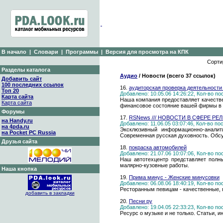
В начало
|
Словари
|
Программы
|
Версия для просмотра на КПК
Сорти
Разделы каталога
Аудио
/ Новости (всего 37 ссылок)
Добавить сайт
100 последних ссылок
16.
аудиторская проверка деятельности
Топ 20
Добавлено: 10.05.06 14:26:22, Кол-во п
Карта сайта
Наша компания предоставляет качеств
Карта сайта
финансовое состояние вашей фирмы в ц
Форумы
17.
RSNews /// НОВОСТИ В СФЕРЕ РЕ
на Handy.ru
Добавлено: 11.06.05 03:07:46, Кол-во п
на 4pda.ru
Эксклюзивный информационно-анали
на Pocket PC Russia
Современная русская духовность. Обс
Друзья сайта
18.
покраска автомобилей
Добавлено: 21.07.06 10:07:06, Кол-во п
Наш автотехцентр представляет полны
малярно-кузовные работы.
Наша кнопка
19.
Прима минус - Женские минусовки
Добавлено: 06.08.06 18:40:19, Кол-во п
Ресторанным певицам - качественные, 
добавить в закладки
20.
Песни ру
Добавлено: 19.04.05 22:33:23, Кол-во п
Ресурс о музыке и не только. Статьи, 