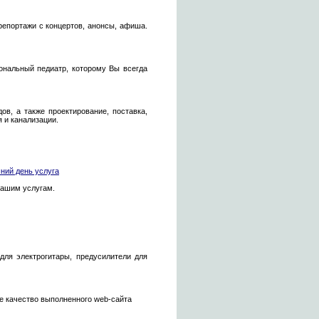
репортажи с концертов, анонсы, афиша.
ональный педиатр, которому Вы всегда
в, а также проектирование, поставка,
 и канализации.
ний день услуга
Вашим услугам.
для электрогитары, предусилители для
ее качество выполненного web-сайта