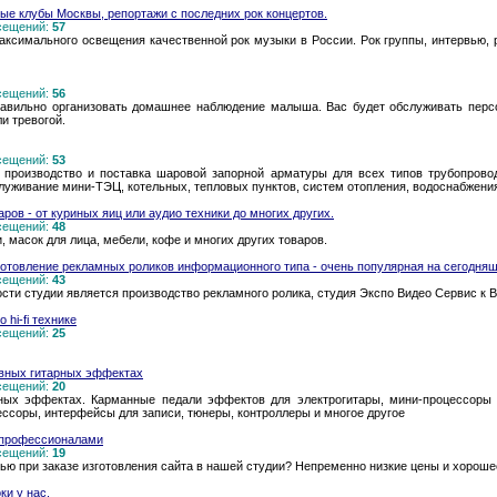
ные клубы Москвы, репортажи с последних рок концертов.
осещений:
57
ксимального освещения качественной рок музыки в России. Рок группы, интервью, 
осещений:
56
авильно организовать домашнее наблюдение малыша. Вас будет обслуживать перс
и тревогой.
осещений:
53
 производство и поставка шаровой запорной арматуры для всех типов трубопроводо
луживание мини-ТЭЦ, котельных, тепловых пунктов, систем отопления, водоснабжения
ов - от куриных яиц или аудио техники до многих других.
осещений:
48
, масок для лица, мебели, кофе и многих других товаров.
готовление рекламных роликов информационного типа - очень популярная на сегодняш
осещений:
43
ти студии является производство рекламного ролика, студия Экспо Видео Сервис к 
hi-fi технике
осещений:
25
тивных гитарных эффектах
осещений:
20
ных эффектах. Карманные педали эффектов для электрогитары, мини-процессоры 
ессоры, интерфейсы для записи, тюнеры, контроллеры и многое другое
к профессионалами
осещений:
19
тью при заказе изготовления сайта в нашей студии? Непременно низкие цены и хорош
ки у нас.