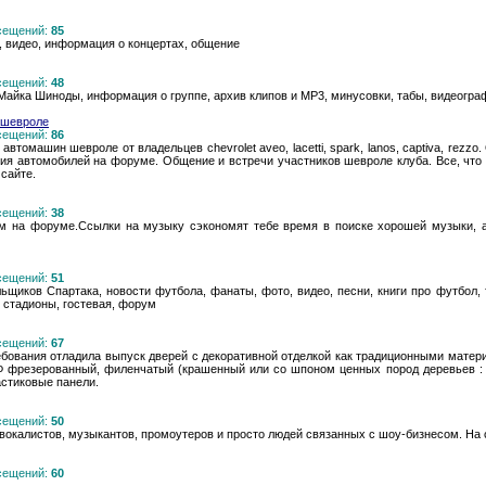
осещений:
85
а, видео, информация о концертах, общение
осещений:
48
а Майка Шиноды, информация о группе, архив клипов и MP3, минусовки, табы, видеограф
 шевроле
осещений:
86
томашин шевроле от владельцев chevrolet aveo, lacetti, spark, lanos, captiva, rezzo
ия автомобилей на форуме. Общение и встречи участников шевроле клуба. Все, что 
 сайте.
осещений:
38
ом на форуме.Ссылки на музыку сэкономят тебе время в поиске хорошей музыки,
осещений:
51
льщиков Спартака, новости футбола, фанаты, фото, видео, песни, книги про футбол,
, стадионы, гостевая, форум
осещений:
67
ования отладила выпуск дверей с декоративной отделкой как традиционными материа
резерованный, филенчатый (крашенный или со шпоном ценных пород деревьев : Мир
стиковые панели.
осещений:
50
вокалистов, музыкантов, промоутеров и просто людей связанных с шоу-бизнесом. На 
осещений:
60