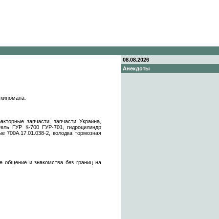
08.08.2026
Анекдоты
 киномана.
акторные запчасти, запчасти Украина,
тель ГУР К-700 ГУР-701, гидроцилиндр
е 700А.17.01.038-2, колодка тормозная
же общение и знакомства без границ на