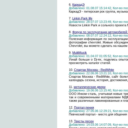
6.
КаркадЭ
Добавлено: 01.08.07 15:14:42, Кол-во п
КаркадЭ - питерская рок группа, музык
7.
Linkin Park life
Добавлено: 28.07.07 13:23:49, Кол-во п
Новости Linkin Park и сольного проект
8.
Форум по эксплуатации автомобилей
Добавлено: 08.07.07 12:24:12, Кол-во п
Полезная информация по эксплуатации ав
фотографии chevrolet. Живые обсужден
Chevrolet, вы можете сделать на нашем
9.
MultiMusik
Добавлено: 01.04.07 01:05:52, Кол-во п
Узнай больше о Dj-ях, поделись опыт
просмотреть каталог статей.
10.
Спартак Москва - RedWhite
Добавлено: 22.06.06 13:21:10, Кол-во п
Спартак Москва - RedWhite, сайт боле
календарь сезона, история, достижения
11.
металлические двери
Добавлено: 19.06.06 13:15:40, Кол-во п
ООО Инком-сталь, учитывая новые треб
так и современными материалами МДФ ф
также различные ламинированные и пла
12.
Портал пения
Добавлено: 27.05.06 12:29:21, Кол-во п
Певческий портал - место для общения 
13.
Тексты песен
Добавлено: 14.03.06 14:07:09, Кол-во п