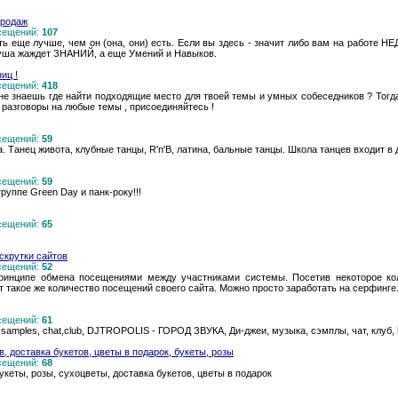
продаж
осещений:
107
быть еще лучше, чем он (она, они) есть. Если вы здесь - значит либо вам на рабо
душа жаждет ЗНАНИЙ, а еще Умений и Навыков.
иц !
осещений:
418
не знаешь где найти подходящие место для твоей темы и умных собеседников ? Тогда
, разговоры на любые темы , присоединяйтесь !
осещений:
59
. Танец живота, клубные танцы, R'n'B, латина, бальные танцы. Школа танцев входит в
осещений:
59
руппе Green Day и панк-року!!!
осещений:
65
аскрутки сайтов
осещений:
52
инципе обмена посещениями между участниками системы. Посетив некоторое кол
 такое же количество посещений своего сайта. Можно просто заработать на серфинге
осещений:
61
mples, chat,club, DJTROPOLIS - ГОРОД ЗВУКА, Ди-джеи, музыка, сэмплы, чат, клуб, htt
в, доставка букетов, цветы в подарок, букеты, розы
осещений:
68
букеты, розы, сухоцветы, доставка букетов, цветы в подарок