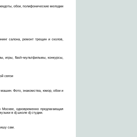
некдоты, обои, полифонические мелодии
нинг салона, ремонт трещин и сколов,
, игры, flash-мультфильмы, конкурсы,
ой связи
машин. Фото, знакомства, юмор, обои и
 в Москве, одновременно предлагающая
зыки в dj школе dj студии.
пишу сам.