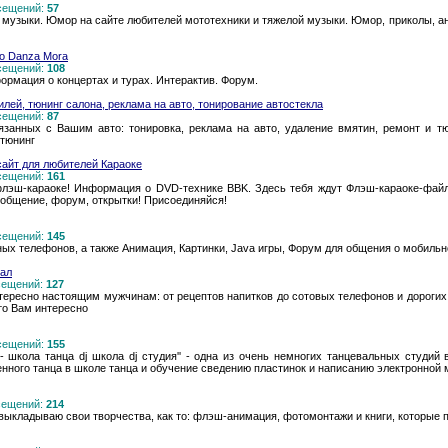
осещений:
57
 музыки. Юмор на сайте любителей мототехники и тяжелой музыки. Юмор, приколы, а
о Danza Mora
осещений:
108
ормация о концертах и турах. Интерактив. Форум.
лей, тюнинг салона, реклама на авто, тонирование автостекла
осещений:
87
язанных с Вашим авто: тонировка, реклама на авто, удаление вмятин, ремонт и тю
 тюнинг
айт для любителей Караоке
осещений:
161
флэш-караоке! Информация о DVD-технике BBK. Здесь тебя ждут Флэш-караоке-файлы
 общение, форум, открытки! Присоединяйся!
осещений:
145
х телефонов, а также Анимация, Картинки, Java игры, Форум для общения о мобильн
тал
осещений:
127
нтересно настоящим мужчинам: от рецептов напитков до сотовых телефонов и дорогих 
то Вам интересно
осещений:
155
 школа танца dj школа dj студия'' - одна из очень немногих танцевальных студий
ного танца в школе танца и обучение сведению пластинок и написанию электронной му
осещений:
214
выкладываю свои творчества, как то: флэш-анимация, фотомонтажи и книги, которые 