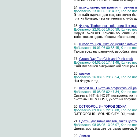
Тексты песен всех исполнителей мира.
14.
психологические тренинги, тренинг 
Добавлено: 23.01.06 13:04:37, Кол-во п
Этот сайт сделан для тех, кто хочет 
платят больше, чем не ученым), либо 
15.
Форум Tochek.net - общение без гран
Добавлено: 22.01.06 16:56:39, Кол-во п
Форум Точек нет- Хочешь общения, но 
тебя, только здесь общение без границ 
16.
Школа танцев, Фитнес-центр 'Галакс'
Добавлено: 19.01.06 00:33:45, Кол-во п
Танцы всех направлений, аэробика, йога
17.
Green Day Fan Club and Punk-rock
Добавлено: 04.01.06 17:41:48, Кол-во п
Сайт посвящён американской панк-рок г
18.
разное
Добавлено: 26.08.05 23:36:54, Кол-во п
Чат Форум и т.д.
19.
hithost.ru - Система эффективной р
Добавлено: 15.08.05 02:47:34, Кол-во п
Cистема HIT & HOST построена на пр
системы HIT & HOST, участник получает
20.
DJTROPOLIS - ГОРОД ЗВУКА
Добавлено: 09.08.05 22:08:08, Кол-во п
DJTROPOLIS - SOUND CITY. DJ, musik, sa
21.
Цветы, доставка цветов, заказ цвето
Добавлено: 08.08.05 13:25:07, Кол-во п
Цветы, доставка цветов, заказ цветов, 
22.
Двигло