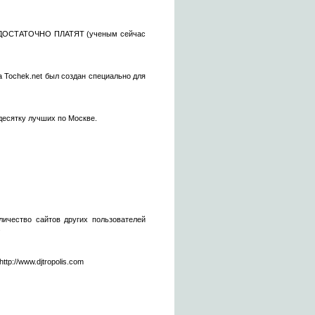
те НЕДОСТАТОЧНО ПЛАТЯТ (ученым сейчас
 Tochek.net был создан специально для
 десятку лучших по Москве.
ичество сайтов других пользователей
.
p://www.djtropolis.com