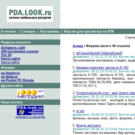
В начало
|
Словари
|
Программы
|
Версия для просмотра на КПК
Сорти
Разделы каталога
Аудио
/ Форумы (всего 40 ссылок)
Добавить сайт
100 последних ссылок
1.
МУЗыкАЛЬНАЯ ЛАборАТориЯ
Топ 20
Добавлено: 17.01.11 17:47:05, Кол-во п
Карта сайта
Эксклюзивные материалы о видео, ауди
Карта сайта
Форумы
2.
Кировец-комплект запчасти К-700
Добавлено: 28.12.10 15:41:01, Кол-во п
на Handy.ru
запчасти К-700, запчасти К-701, зап
на 4pda.ru
оригинальные запчасти Кировец, вал 
на Pocket PC Russia
поворота 700А.34.29.000, диск нажимн
Друзья сайта
700.17.01.417-1,
3.
Portal.tovarovcity.com - мир твоего о
Добавлено: 26.10.10 10:53:04, Кол-во п
Portal.Tovarovcity.com - молодой и б
Наша кнопка
разнообразные темы! Здесь всегда буд
4.
In-Ad
Добавлено: 29.08.10 21:03:27, Кол-во п
добавить в закладки
фильмы, музыка, игры, фото, форумы, б
5.
Форум автозвук
Добавлено: 04.08.10 12:13:54, Кол-во п
Тюнинг автозвук на машины Vag группы