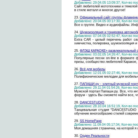
Добавлено: 29.04.05 13:09:37, Кол-во п
Сайт любителей мототехники и тяжелой
в стиле металл и многое другое!
23.
Официальный сайт группы фламенк
Добавлено: 20.04.05 00:17:30, Кол-во п
Все о группе. Видео и аудиофайлы. Инф
24.
Шумоизоляция и тонировка автомоби
Добавлено: 07.04.05 02:52:47, Кол-во п
Extra CAR - целый перечень работ св
химчистка, полировка, шумоизоляция и
25.
ФЛЭШ КАРАОКЕ+ развлекательный с
Добавлено: 03.02.05 14:26:47, Кол-во п
Популярные песни on-line в формате 
призы, сообщество любителей Каракое,
26.
Всё для мобилы
Добавлено: 12.01.05 02:27:46, Кол-во п
Полифионические мелодии для мобильны
27.
ПАПАШИ.ру - элитный мужской пор
Добавлено: 29.11.04 01:54:26, Кол-во п
Мужской портал Папаши.ру. Все, что и
форум - здесь Вы сможете найти все, ч
28.
DANCESTUDIO
Добавлено: 28.10.04 16:51:19, Кол-во п
Танцевальная студия ''DANCESTUDIO -
обучение многообразию стилей современ
29.
SS HomePage
Добавлено: 11.09.04 05:17:34, Кол-во п
Моя домашняя страничка, на которой я 
30.
Орден Реальности