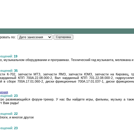
ровать по:
осещений:
19
о, музыкальном оборудовании и программах. Технический гид музыканта, меломана и
осещений:
35
части К-702, запчасти МТЗ, запчасти ЯМЗ, запчасти ЮМЗ, запчасти на Кировец, тр
карданный КПП 700А.22.08.000-2, Вал карданный КПП 701.22.08.000-2, гидроусили
ой в сборе 700А.17.01.060-2, диски фрикционные 700А.17.01.037-1, диски фрикционны
бщения
осещений:
23
ыстро развивающийся форум-трекер. У нас Вы найдете игры, фильмы, музыку а так
ут Вам рады!
осещений:
22
логи, и многое другое
осещений:
23