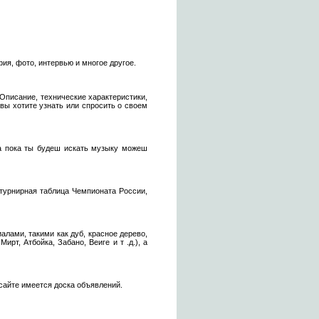
ия, фото, интервью и многое другое.
. Описание, технические характеристики,
вы хотите узнать или спросить о своем
 а пока ты будеш искать музыку можеш
 турнирная таблица Чемпионата России,
лами, такими как дуб, красное дерево,
т, Атбойка, Забано, Веиге и т .д.), а
сайте имеется доска объявлений.