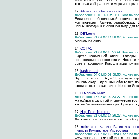
www.MobileKey.ru - Все о сотовой св
тестовая лаборатория и море информац
12.
Alliance of mobile connection
Добавлено: 11.07.02 03:10:00, Кол-во п
Ежедневно обновляемый ресурс п
компьютерам, Хай-тек разработкам. К
новых мелодий в кнопочном виде для в
13.
iXBT.com
Добавлено: 21.06.02 14:58:02, Кол-во п
Мобильная связь
14.
СОТА1
Добавлено: 24.06.02 11:56:44, Кол-во п
Портал Мобильной связи. Обзоры. 
предложения салонов связи. Новости. 
советы, компании. Консультации при вы
15.
kashak-soft
Добавлено: 04.03.03 02:38:55, Кол-во п
Здесь есть всё от А до Я, вам нужен 
ней вам сюда, Здесь вы найдёте всё пр
стондартных тачках в игре Need for Spe
16.
О мобильниках
Добавлено: 15.02.04 09:33:27, Кол-во п
На сайтье можно найти множетсво тест
так же бесплатные мелодии. Присутст
17.
Help From Narod.ru
Добавлено: 21.06.02 14:26:27, Кол-во п
Доступно о сотовой связи: статьи, обзо
18.
mitinka.ru - Каталог Радиоэлектр
Новости Компьютеры Аксессуары
Добавлено: 22.07.02 12:38:49, Кол-во п
www.mitinka.ru ТОР-рейтинг hi-tech р