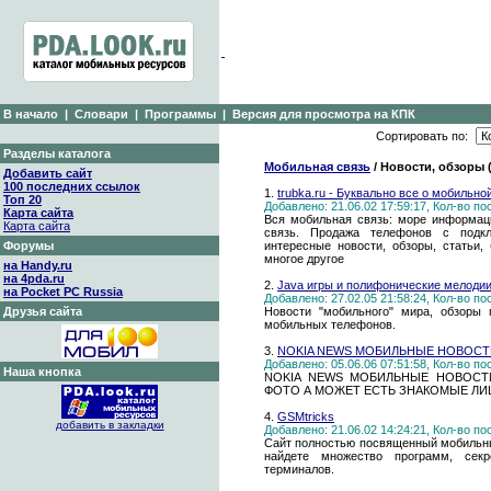
В начало
|
Словари
|
Программы
|
Версия для просмотра на КПК
Сортировать по:
Разделы каталога
Мобильная связь
/ Новости, обзоры 
Добавить сайт
100 последних ссылок
1.
trubka.ru - Буквально все о мобильно
Топ 20
Добавлено: 21.06.02 17:59:17, Кол-во п
Карта сайта
Вся мобильная связь: море информаци
Карта сайта
связь. Продажа телефонов с подк
Форумы
интересные новости, обзоры, статьи
многое другое
на Handy.ru
на 4pda.ru
2.
Java игры и полифонические мелоди
на Pocket PC Russia
Добавлено: 27.02.05 21:58:24, Кол-во п
Друзья сайта
Новости "мобильного" мира, обзоры 
мобильных телефонов.
3.
NOKIA NEWS МОБИЛЬНЫЕ НОВОСТ
Добавлено: 05.06.06 07:51:58, Кол-во п
Наша кнопка
NOKIA NEWS МОБИЛЬНЫЕ НОВОСТ
ФОТО А МОЖЕТ ЕСТЬ ЗНАКОМЫЕ ЛИЦ
4.
GSMtricks
добавить в закладки
Добавлено: 21.06.02 14:24:21, Кол-во п
Сайт полностью посвященный мобильны
найдете множество программ, секр
терминалов.