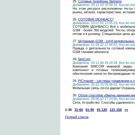
25.
Сотовые телефоны Siemens
Добавлено: 20.12.03 18:58:32, Кол-во п
На этом ресурсе расположены тесты т
рынка, каталог, характеристики, истори
26.
СОТОВИК [ДОНБАСС]
Добавлено: 10.07.02 13:05:29, Кол-во п
СОТОВИК [ДОНБАСС] Всё о мобильной 
GSM - более 350 моделей. Тесты, обзо
оптом и в розницу. Спецальные цены дл
27.
Шупашкар-GSM - клуб недовольных
Добавлено: 01.09.02 17:56:53, Кол-во п
Правда о деятельности сотовой комп
GSM глазами абонента.
28.
SimCom
Добавлено: 04.12.06 15:29:28, Кол-во п
Компания SIMCOM мировой лидер в 
компонент и готовых телекоммуник
обеспечения связи по беспроводным те
29.
PICmaster - системы управления и с
Добавлено: 26.02.03 05:06:02, Кол-во п
Мобильная связь почти даром! Охранны
30.
Обзор способов обмена данными м
Добавлено: 28.06.02 17:24:00, Кол-во п
Сети, Устройство. Способы удаленного 
1-30
31-60
61-90
91-120
121-150
>>
Полный список