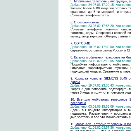
5.
Мобильные телефоны - инструкции, т
Добавлено: 24.07.03 17:29:15, Кол-во п
Каталог более 1600 моделей сотовых т
сравнения до 5-ти моделей, инструкц
Сотовые телефоны оптом
6.
О сотовой связи...
Добавлено: 23.08.02 17:55:20, Кол-во п
Сотовые телефоны: новинки, описани
логотипы, коды. Операторы сотовой св
калькулятор тарифов. Обзоры, статьи и
7.
СОТОВИК
Добавлено: 19.06.02 17:39:50, Кол-во п
справочник сотового рынка России и СН
8.
Каталог мобильных телефонов на Rus
Добавлено: 23.10.02 02:12:55, Кол-во п
Подробная информация о мобильных т
Описания, характеристики, функции,
подходящей модели. Сравнение аппарат
9.
Хорошая новость: SIEMENS SL45 с
даром
Добавлено: 19.07.02 23:30:43, Кол-во п
:через 2 дня попросили подтвердить 
через 3 недели получил в почтовом отд
10.
Все для мобильных телефонов Son
бесплатно
Добавлено: 03.09.06 15:53:09, Кол-во п
Здесь вы найдете информацию о мо
поддержке; Развлечения и программы
java,заставки и все это можно скачать
11.
Mobile Key - сотовые телефоны, и м
Добавлено: 01.09.02 03:57:36, Кол-во п