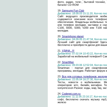
фото, радио, теле-, бытовой технике,
Каталог CD-ROM
19.
Samsung Fun Club
Добавлено: 18.09.03 15:11:20, Кол-во п
Сайт ведущего производителя моби
содержится описание всех телефон
обеспечение. Владельцы мобильных т
или телефон мелодии, заставки и ск
C100, S500, S300, V200 или T100 на
мелодии.
20.
Smartphone planet
Добавлено: 04.09.05 21:47:34, Кол-во п
Лучший сайт для смартфонов! Здес
бесплатно и преобрести диски для ваш
21.
УДАЧА...!!!
Добавлено: 07.02.04 10:43:22, Кол-во п
Заработай на мобильный телефон!!! Са
22.
SmartMan
Добавлено: 09.03.06 12:52:04, Кол-во п
Smartman - портал для смартфонов
программы, мелодии. Работает форум и
23.
Все для сотовых телефонов: мелодии
Добавлено: 22.05.04 16:27:30, Кол-во п
Тесты, новости о мобильниках. Ме
операторов: мтс, билайн, мегафон. Те
sonyericsson Разное: коды, wap, faq, за
24.
Codenet.com.ru
Добавлено: 11.11.05 23:16:17, Кол-во п
софт, бесплатно скачать музыку mp3
железо