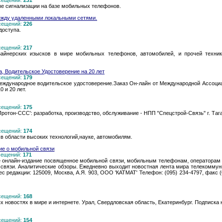
осещений:
231
е сигнализации на базе мобильных телефонов.
ежду удаленными локальными сетями.
осещений:
226
доступа.
осещений:
217
айнерских изысков в мире мобильных телефонов, автомобилей, и прочей техник
 Водительское Удостоверение на 20 лет
осещений:
179
еждународное водительское удостоверение.Заказ Он-лайн от Международной Ассоциа
 и 20 лет.
осещений:
175
отон-ССС': разработка, производство, обслуживание - НПП "Спецстрой-Связь" г. Таг
осещений:
174
 в области высоких технологий,науке, автомобилям.
ние о мобильной связи
осещений:
171
ое онлайн-издание посвященное мобильной связи, мобильным телефонам, операторам
связи. Аналитические обзоры. Ежедневно выходит новостная лента мира телекоммуни
 редакции: 125009, Москва, А.Я. 903, ООО 'КАТМАТ' Телефон: (095) 234-4797, факс (0
осещений:
168
ых новостях в мире и интернете. Урал, Свердловская область, Екатеринбург. Подписка 
осещений:
154