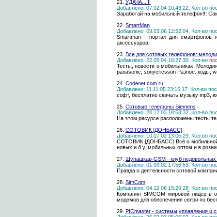
21.
УДАЧА...!!!
Добавлено: 07.02.04 10:43:22, Кол-во п
Заработай на мобильный телефон!!! Са
22.
SmartMan
Добавлено: 09.03.06 12:52:04, Кол-во п
Smartman - портал для смартфонов и
аксессуаров.
23.
Все для сотовых телефонов: мелодии
Добавлено: 22.05.04 16:27:30, Кол-во п
Тесты, новости о мобильниках. Мелодии
panasonic, sonyericsson Разное: коды, w
24.
Codenet.com.ru
Добавлено: 11.11.05 23:16:17, Кол-во п
софт, бесплатно скачать музыку mp3, ю
25.
Сотовые телефоны Siemens
Добавлено: 20.12.03 18:58:32, Кол-во п
На этом ресурсе расположены тесты тел
26.
СОТОВИК [ДОНБАСС]
Добавлено: 10.07.02 13:05:29, Кол-во п
СОТОВИК [ДОНБАСС] Всё о мобильной с
новых и б.у. мобильных оптом и в розн
27.
Шупашкар-GSM - клуб недовольных
Добавлено: 01.09.02 17:56:53, Кол-во п
Правда о деятельности сотовой компа
28.
SimCom
Добавлено: 04.12.06 15:29:28, Кол-во п
Компания SIMCOM мировой лидер в об
модемов для обеспечения связи по бес
29.
PICmaster - системы управления и с