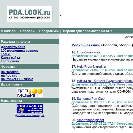
В начало
|
Словари
|
Программы
|
Версия для просмотра на КПК
Сорти
Разделы каталога
Мобильная связь
/ Новости, обзоры 
Добавить сайт
100 последних ссылок
16.
О мобильниках
Топ 20
Добавлено: 15.02.04 09:33:27, Кол-во п
Карта сайта
На сайтье можно найти множетсво тест
Карта сайта
Форумы
17.
Help From Narod.ru
Добавлено: 21.06.02 14:26:27, Кол-во п
на Handy.ru
Доступно о сотовой связи: статьи, обзо
на 4pda.ru
на Pocket PC Russia
18.
mitinka.ru - Каталог Радиоэлектро
Друзья сайта
Добавлено: 22.07.02 12:38:49, Кол-во п
www.mitinka.ru ТОР-рейтинг hi-tech ре
описания и картинки. Каталог CD-ROM
19.
Samsung Fun Club
Наша кнопка
Добавлено: 18.09.03 15:11:20, Кол-во п
Сайт ведущего производителя мобильн
программное обеспечение. Владельцы
Обладатели самых современных моделей
добавить в закладки
20.
Smartphone planet
Добавлено: 04.09.05 21:47:34, Кол-во п
Лучший сайт для смартфонов! Здесь вы