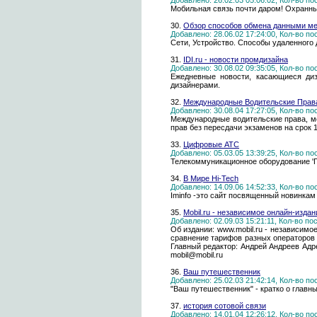
Добавлено: 26.02.03 05:06:02, Кол-во п
Мобильная связь почти даром! Охранны
30.
Обзор способов обмена данными м
Добавлено: 28.06.02 17:24:00, Кол-во п
Сети, Устройство. Способы удаленного 
31.
IDI.ru - новости промдизайна
Добавлено: 30.08.02 09:35:05, Кол-во п
Ежедневные новости, касающиеся диз
дизайнерами.
32.
Международные Водительские Права,
Добавлено: 30.08.04 17:27:05, Кол-во п
Международные водительские права, м
прав без пересдачи экзаменов на срок 10
33.
Цифровые АТС
Добавлено: 05.03.05 13:39:25, Кол-во п
Телекоммуникационное оборудование 'Пр
34.
В Мире Hi-Tech
Добавлено: 14.09.06 14:52:33, Кол-во п
Iminfo -это сайт посвященный новинкам
35.
Mobil.ru - независимое онлайн-изда
Добавлено: 02.09.03 15:21:11, Кол-во п
Об издании: www.mobil.ru - независим
сравнение тарифов разных операторов 
Главный редактор: Андрей Андреев Адрес
mobil@mobil.ru
36.
Ваш путешественник
Добавлено: 25.02.03 21:42:14, Кол-во п
"Ваш путешественник" - кратко о главн
37.
история сотовой связи
Добавлено: 14.01.04 12:26:12, Кол-во п