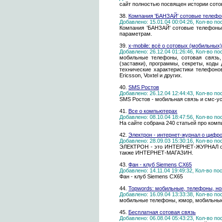
сайт полностью посвящен истории сотов
38.
Компания 'БАНЗАЙ' сотовые телефон
Добавлено: 15.01.04 00:04:26, Кол-во п
Компания 'БАНЗАЙ' сотовые телефоны N
параметрам.
39.
x-mobile: всё о сотовых (мобильных) 
Добавлено: 26.12.04 01:26:46, Кол-во п
мобильные телефоны, сотовая связь,
(заставки), программы, секреты, коды
технические характеристики телефонов A
Ericsson, Voxtel и других.
40.
SMS Ростов
Добавлено: 26.12.04 12:44:43, Кол-во п
SMS Ростов - мобильная связь и смс-ус
41.
Все о компьютерах
Добавлено: 08.10.04 18:47:56, Кол-во п
На сайте собрана 240 статьей про комп
42.
Электрон - интернет-журнал о цифр
Добавлено: 28.09.03 15:30:16, Кол-во п
ЭЛЕКТРОН - это ИНТЕРНЕТ-ЖУРНАЛ о
также ИНТЕРНЕТ-МАГАЗИН.
43.
Фан - клуб Siemens CX65
Добавлено: 14.11.04 19:49:32, Кол-во п
Фан - клуб Siemens CX65
44.
Topwords: мобильные, телефоны, но
Добавлено: 16.09.04 13:33:38, Кол-во п
мобильные телефоны, юмор, мобильные 
45.
Бесплатная сотовая связь
Добавлено: 06.08.04 05:43:23, Кол-во п