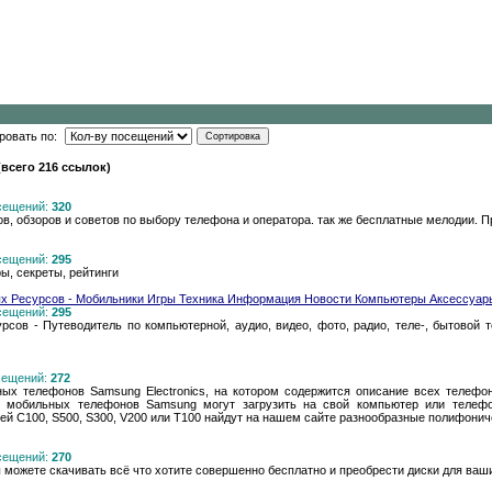
ровать по:
(всего 216 ссылок)
осещений:
320
ов, обзоров и советов по выбору телефона и оператора. так же бесплатные мелодии.
осещений:
295
ры, секреты, рейтинги
нных Ресурсов - Мобильники Игры Техника Информация Новости Компьютеры Аксессуар
осещений:
295
сурсов - Путеводитель по компьютерной, аудио, видео, фото, радио, теле-, бытовой 
осещений:
272
ых телефонов Samsung Electronics, на котором содержится описание всех телеф
 мобильных телефонов Samsung могут загрузить на свой компьютер или телефо
 C100, S500, S300, V200 или T100 найдут на нашем сайте разнообразные полифонич
осещений:
270
 можете скачивать всё что хотите совершенно бесплатно и преобрести диски для ваш