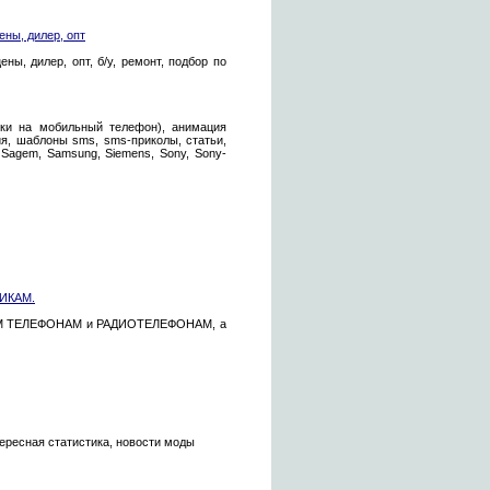
ны, дилер, опт
ы, дилер, опт, б/у, ремонт, подбор по
нки на мобильный телефон), анимация
ия, шаблоны sms, sms-приколы, статьи,
s, Sagem, Samsung, Siemens, Sony, Sony-
НИКАМ.
НЫМ ТЕЛЕФОНАМ и РАДИОТЕЛЕФОНАМ, а
ересная статистика, новости моды