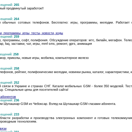
осещений:
265
мый продвинутый заработок!!
осещений:
264
 обычных сотовых телефонов. Бесплатно: игры, программы, мелодии. Работает
, программы, игры, тесты, новости, коды
осещений:
259
, программы, софт, полифония. Обсуждение операторов: мтс, билайн, мегафон. Телефо
ap, faq, заставки, чат, игры, mmf sms, ремонт, gprs, анимация
осещений:
258
мор, приколы, новые игры, мобилка, компьютерное железо
осещений:
258
ефонов, рейтинг, полифоничесике мелодии, новинки рынка, каталог, характеристики, 
осещений:
252
вязи в Украине и странах СНГ. Каталог мобильных GSM - более 350 моделей. Тесты
ицу. Спецальные цены для посетителей сайта!
 абонентов
осещений:
236
нии Шупашкар-GSM из Чебоксар. Взляд на Шупашкар-GSM глазами абонента.
осещений:
233
ласти разработки и производства электронных компонент и готовых телекоммуник
проводным технологиям.
вязи