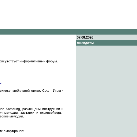
07.08.2026
Анекдоты
 Присутствует информативный форум.
ы
технике, мобильной связи. Софт, Игры -
онов Samsung, размещены инструкции и
н мелодии, заставки и скринсейверы.
еские мелодии.
их смартфонов!