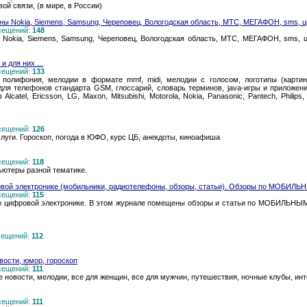
ой связи, (в мире, в России)
ы Nokia, Siemens, Samsung, Череповец, Вологодская область, МТС, МЕГАФОН, sms, це
осещений:
148
okia, Siemens, Samsung, Череповец, Вологодская область, МТС, МЕГАФОН, sms, цен
и для них ...
осещений:
133
 полифония, мелодии в формате mmf, midi, мелодии с голосом, логотипы (карти
 для телефонов стандарта GSM, глоссарий, словарь терминов, java-игры и приложен
lcatel, Ericsson, LG, Maxon, Mitsubishi, Motorola, Nokia, Panasonic, Pantech, Philip
осещений:
126
луги. Гороскоп, погода в ЮФО, курс ЦБ, анекдоты, киноафиша
осещений:
118
ьютеры разной тематике.
овой электронике (мобильники, радиотелефоны, обзоры, статьи). Обзоры по МОБИЛЬ
осещений:
115
 цифровой электронике. В этом журнале помещены обзоры и статьи по МОБИЛЬ
осещений:
112
вости, юмор, гороскоп
осещений:
111
новости, мелодии, все для женщин, все для мужчин, путешествия, ночные клубы, инт
осещений:
111