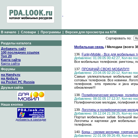
В начало
|
Словари
|
Программы
|
Версия для просмотра на КПК
Сортировать по:
Разделы каталога
Мобильная связь
/ Мелодии (всего 3
Добавить сайт
100 последних ссылок
136.
FunkyMobile - Все для мобильных 
Топ 20
Добавлено: 01.09.05 00:42:27, Кол-во п
Карта сайта
Все мобильных телефонов: рингтоны, п
Карта сайта
Форумы
137.
ПРОКАЧАЙ СВОЮ МОБИЛУ!!!
Добавлено: 23.04.05 02:20:12, Кол-во п
на Handy.ru
Самые увлекательные мобильные за
на 4pda.ru
сотовых телефонов. Все новинки. Лого
на Pocket PC Russia
телефонов. sms приколы и java игры
Друзья сайта
обновление!!!
138.
Полифонические мелодии, полифон
Добавлено: 08.02.05 17:12:37, Кол-во п
Полифонические мелодии, полифония m
Наша кнопка
139.
Логотипы и полифонические мелод
Добавлено: 09.12.04 21:39:25, Кол-во п
Портал мобильных забав. Большой вы
добавить в закладки
Логотипы и картинки для мобильных 
телефонов.
140.
Борщ - свежие мелодии, горячие ка
Добавлено: 22.01.06 09:26:49, Кол-во п