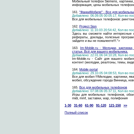
Мобильный телефон Siemens, картинки, 
информация, цены мобильных телефон
161.
"ФанкиМобиле" - Все для мобильн
Добавлено: 06.09.05 00:05:17, Кол-во п
Все для мобильных телефонов: рингтон
162.
Project Sion
Добавлено: 11.10.03 20:54:42, Кол-во п
Здесь вы сможете найти интересные 
рефераты, доклады, полезные програм
зайдите и вы не пожалеете!!!.">
163.
Im-Mobile.ru - Мелодии, картинки
статьи. Всё для вашего мобильника.
Добавлено: 22.01.06 04:10:28, Кол-во п
Im-Mobile.ru - Сайт для вашего моб
контент (мелодии, реалтоны, темы, виде
164.
Mobile portal
Добавлено: 29.10.05 04:08:53, Кол-во п
Все для мобил !!!Мелодии, картинки, яв
мобил, обсуждение города Винница, нов
165.
Все для мобильных телефонов
Добавлено: 07.08.06 05:37:11, Кол-во п
Игры для мобильных телефонов, обои, 
midi, mmf, заставки, wap, полифония
1-30
31-60
61-90
91-120
121-150
>>
Полный список