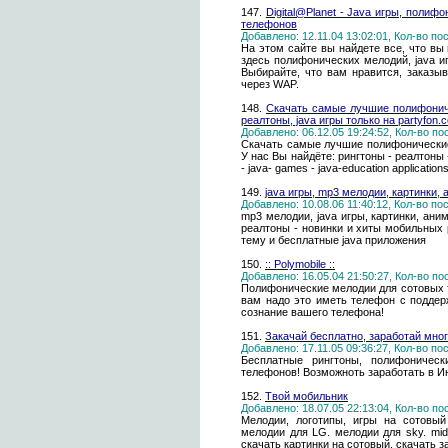
147.
Digital@Planet - Java игры, поли
телефонов
Добавлено: 12.11.04 13:02:01, Кол-во п
На этом сайте вы найдете все, что вы
здесь полифонических мелодий, java и
Выбирайте, что вам нравится, заказ
через WAP.
148.
Скачать самые лучшие полифониче
реалтоны, java игры только на partyfon.
Добавлено: 06.12.05 19:24:52, Кол-во п
Скачать самые лучшие полифонические 
У нас Вы найдёте: рингтоны - реалтоны 
- java- games - java-education application
149.
java игры, mp3 мелодии, картинки, 
Добавлено: 10.08.06 11:40:12, Кол-во п
mp3 мелодии, java игры, картинки, ани
реалтоны - новинки и хиты мобильных 
тему и бесплатные java приложения
150.
:: Polymobile ::
Добавлено: 16.05.04 21:50:27, Кол-во п
Полифонические мелодии для сотовых т
вам надо это иметь телефон с подде
сознание вашего телефона!
151.
Закачай бесплатно, заработай мног
Добавлено: 17.11.05 09:36:27, Кол-во п
Бесплатные рингтоны, полифоническ
телефонов! Возможноть заработать в Инт
152.
Твой мобильник
Добавлено: 18.07.05 22:13:04, Кол-во п
Мелодии, логотипы, игры на сотовый
мелодии для LG. мелодии для sky. mid
скачать картинки на сотовый. скачать 