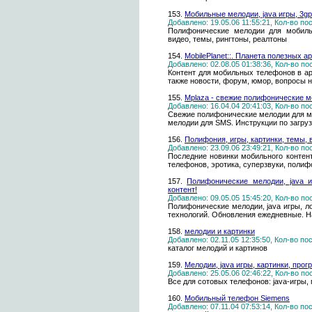
153.
Мобильные мелодии, java игры, 3g
Добавлено: 19.05.06 11:55:21, Кол-во п
Полифонические мелодии для мобильн
видео, темы, рингтоны, реалтоны
154.
MobilePlanet::. Планета полезных ар
Добавлено: 02.08.05 01:38:36, Кол-во п
Контент для мобильных телефонов в арх
также новости, форум, юмор, вопросы н
155.
Mplaza - свежие полифонические 
Добавлено: 16.04.04 20:41:03, Кол-во п
Свежие полифонические мелодии для мо
мелодии для SMS. Инструкции по загру
156.
Полифония, игры, картинки, темы,
Добавлено: 23.09.06 23:49:21, Кол-во п
Последние новинки мобильного контент
телефонов, эротика, суперзвуки, полиф
157.
Полифонические мелодии, java 
контент!
Добавлено: 09.05.05 15:45:20, Кол-во п
Полифонические мелодии, java игры, л
технологий. Обновления ежедневные. На
158.
мелодии и картинки
Добавлено: 02.11.05 12:35:50, Кол-во п
каталог мелодий и картинов
159.
Мелодии, java игры, картинки, пр
Добавлено: 25.05.06 02:46:22, Кол-во п
Все для сотовых телефонов: java-игры,
160.
Мобильный телефон Siemens
Добавлено: 07.11.04 07:53:14, Кол-во п