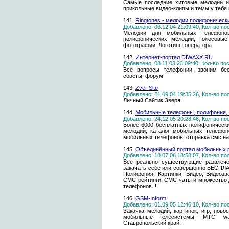
Самые последние хитовые мелодии и 
прикольные видео-клипы и темы у тебя 
141.
Ringtones - мелодии полифоническ
Добавлено: 06.12.04 21:09:40, Кол-во п
Мелодии для мобильных телефонов
полифонических мелодии, Голосовые 
фотографии, Логотипы оператора.
142.
Интернет-портал DIWAXX.RU
Добавлено: 08.11.03 23:09:40, Кол-во п
Все вопросы телефонии, звоним бес
советы, форум
143.
Zver Site
Добавлено: 21.09.04 19:35:26, Кол-во п
Личный Сайтик Зверя.
144.
Мобильные телефоны, полифония, 
Добавлено: 24.12.05 20:28:46, Кол-во п
Более 6000 бесплатных полифоническ
мелодий, каталог мобильных телефон
мобильных телефонов, отправка смс н
145.
Объединённый портал мобильных ра
Добавлено: 18.07.06 18:58:07, Кол-во п
Все реально существующие развлеч
закачать себе или совершенно БЕСПЛА
Полифония, Картинки, Видео, Видеозв
СМС-рейтинги, СМС-чаты и множество д
телефонов !!!
146.
GSM-Inform
Добавлено: 01.09.05 12:46:10, Кол-во п
Закачка мелодий, картинок, игр, ново
мобильные телесистемы, МТС, wap
Ставропольский край.