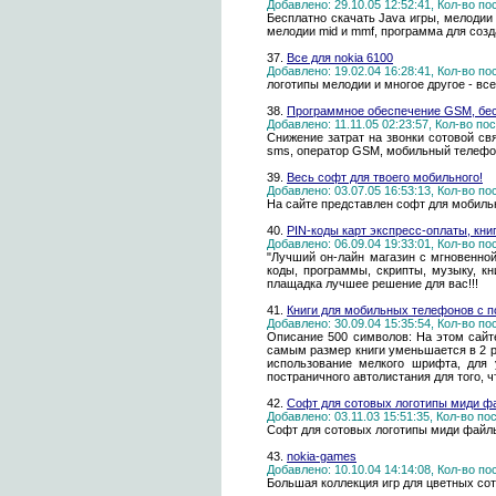
Добавлено: 29.10.05 12:52:41, Кол-во п
Бесплатно скачать Java игры, мелодии
мелодии mid и mmf, программа для созда
37.
Все для nokia 6100
Добавлено: 19.02.04 16:28:41, Кол-во п
логотипы мелодии и многое другое - вс
38.
Программное обеспечение GSM, бес
Добавлено: 11.11.05 02:23:57, Кол-во п
Снижение затрат на звонки сотовой с
sms, оператор GSM, мобильный телефо
39.
Весь софт для твоего мобильного!
Добавлено: 03.07.05 16:53:13, Кол-во п
На сайте представлен софт для мобиль
40.
PIN-коды карт экспресс-оплаты, книг
Добавлено: 06.09.04 19:33:01, Кол-во п
"Лучший он-лайн магазин с мгновенно
коды, программы, скрипты, музыку, кн
плащадка лучшее решение для вас!!!
41.
Книги для мобильных телефонов с п
Добавлено: 30.09.04 15:35:54, Кол-во п
Описание 500 символов: На этом сайте
самым размер книги уменьшается в 2 р
использование мелкого шрифта, для
постраничного автолистания для того,
42.
Софт для сотовых логотипы миди фа
Добавлено: 03.11.03 15:51:35, Кол-во п
Софт для сотовых логотипы миди файлы,
43.
nokia-games
Добавлено: 10.10.04 14:14:08, Кол-во п
Большая коллекция игр для цветных со