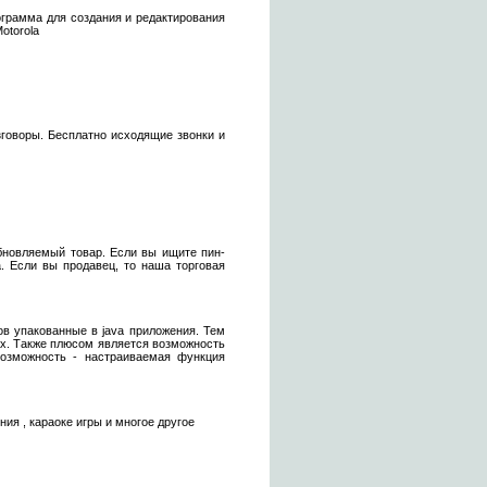
ограмма для создания и редактирования
otorola
говоры. Бесплатно исходящие звонки и
бновляемый товар. Если вы ищите пин-
а. Если вы продавец, то наша торговая
ов упакованные в java приложения. Тем
ах. Также плюсом является возможность
озможность - настраиваемая функция
ия , караоке игры и многое другое