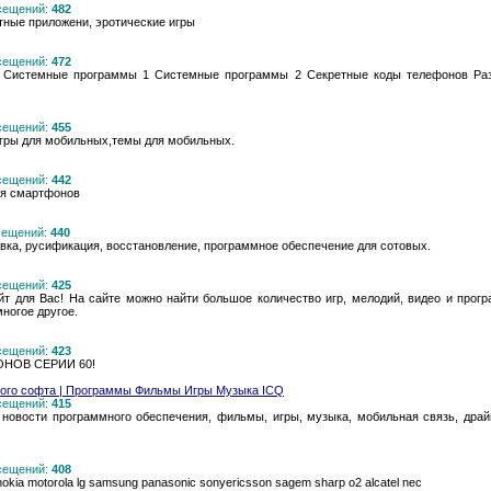
осещений:
482
тные приложени, эротические игры
осещений:
472
 Системные программы 1 Системные программы 2 Секретные коды телефонов Раз
осещений:
455
гры для мобильных,темы для мобильных.
осещений:
442
для смартфонов
осещений:
440
вка, русификация, восстановление, программное обеспечение для сотовых.
осещений:
425
айт для Вас! На сайте можно найти большое количество игр, мелодий, видео и прог
многое другое.
осещений:
423
ОНОВ СЕРИИ 60!
ового софта | Программы Фильмы Игры Музыка ICQ
осещений:
415
 новости программного обеспечения, фильмы, игры, музыка, мобильная связь, дра
осещений:
408
kia motorola lg samsung panasonic sonyericsson sagem sharp o2 alcatel nec