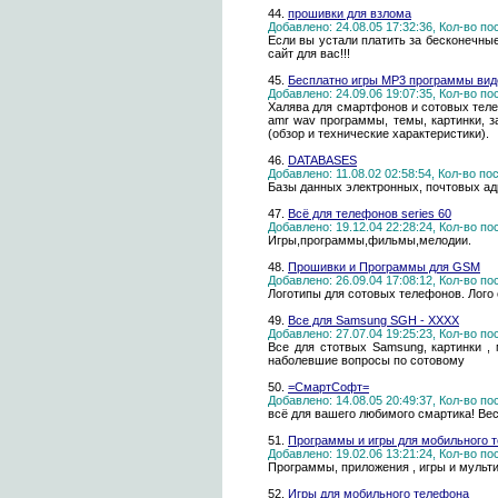
44.
прошивки для взлома
Добавлено: 24.08.05 17:32:36, Кол-во п
Если вы устали платить за бесконечные
сайт для вас!!!
45.
Бесплатно игры MP3 программы вид
Добавлено: 24.09.06 19:07:35, Кол-во п
Халява для смартфонов и сотовых теле
amr wav программы, темы, картинки, з
(обзор и технические характеристики).
46.
DATABASES
Добавлено: 11.08.02 02:58:54, Кол-во п
Базы данных электронных, почтовых 
47.
Всё для телефонов series 60
Добавлено: 19.12.04 22:28:24, Кол-во п
Игры,программы,фильмы,мелодии.
48.
Прошивки и Программы для GSM
Добавлено: 26.09.04 17:08:12, Кол-во п
Логотипы для сотовых телефонов. Лого 
49.
Все для Samsung SGH - XXXX
Добавлено: 27.07.04 19:25:23, Кол-во п
Все для стотвых Samsung, картинки , 
наболевшие вопросы по сотовому
50.
=СмартСофт=
Добавлено: 14.08.05 20:49:37, Кол-во п
всё для вашего любимого смартика! Вес
51.
Программы и игры для мобильного 
Добавлено: 19.02.06 13:21:24, Кол-во п
Программы, приложения , игры и мульт
52.
Игры для мобильного телефона