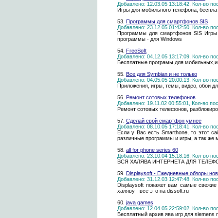
Добавлено: 12.03.05 13:18:42, Кол-во п
Игры для мобильного телефона, беспла
53.
Программы для смартфонов SIS
Добавлено: 23.12.05 01:42:50, Кол-во п
Программы для смартфонов SIS Игры
программы - для Windows
54.
FreeSoft
Добавлено: 04.12.05 13:17:09, Кол-во п
Бесплатные програмы для мобильных,и
55.
Все для Symbian и не только
Добавлено: 04.05.05 20:00:13, Кол-во п
Приложения, игры, темы, видео, обои 
56.
Ремонт сотовых телефонов
Добавлено: 19.11.02 00:55:01, Кол-во п
Ремонт сотовых телефонов, разблокиро
57.
Сделай свой смартфон умнее
Добавлено: 08.10.05 17:18:41, Кол-во п
Если у Вас есть Smarthone, то этот с
различные программы и игры, а так же 
58.
all for phone series 60
Добавлено: 23.10.04 15:18:16, Кол-во п
ВСЯ ХАЛЯВА ИНТЕРНЕТА ДЛЯ ТЕЛЕФ
59.
Displaysoft - Ежедневные обзоры н
Добавлено: 31.12.03 12:47:48, Кол-во п
Displaysoft покажет вам самые свежие
халяву - все это на dissoft.ru
60.
java games
Добавлено: 12.04.05 22:59:02, Кол-во п
Бесплатный архив ява игр для siemens no