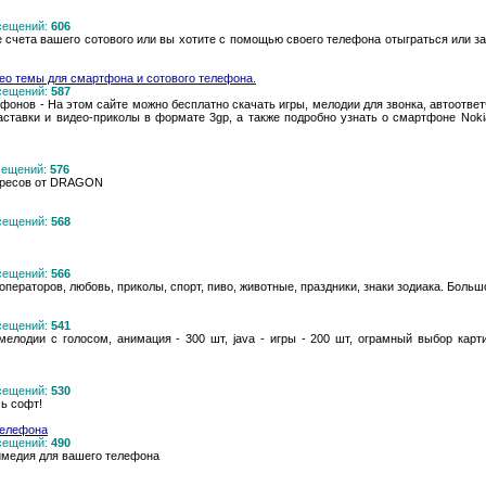
осещений:
606
 счета вашего сотового или вы хотите с помощью своего телефона отыграться или за
ео темы для смартфона и сотового телефона.
осещений:
587
фонов - На этом сайте можно бесплатно скачать игры, мелодии для звонка, автоответ
аставки и видео-приколы в формате 3gp, а также подробно узнать о смартфоне Noki
осещений:
576
адресов от DRAGON
осещений:
568
осещений:
566
операторов, любовь, приколы, спорт, пиво, животные, праздники, знаки зодиака. Больш
осещений:
541
мелодии с голосом, анимация - 300 шт, java - игры - 200 шт, ограмный выбор кар
осещений:
530
ь софт!
телефона
осещений:
490
имедия для вашего телефона