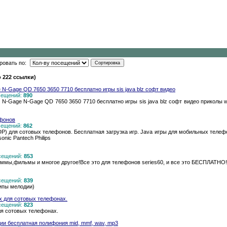
ровать по:
 222 ссылки)
 N-Gage QD 7650 3650 7710 бесплатно игры sis java blz софт видео
осещений:
890
N-Gage N-Gage QD 7650 3650 7710 бесплатно игры sis java blz софт видео приколы w
ефонов
осещений:
862
IDP) для сотовых телефонов. Бесплатная загрузка игр. Java игры для мобильных телеф
onic Pantech Philips
осещений:
853
аммы,фильмы и многое другое!Все это для телефонов series60, и все это БЕСПЛАТНО!
осещений:
839
типы мелодии)
х для сотовых телефонах.
осещений:
823
ля сотовых телефонах.
ии бесплатная полифония mid, mmf, wav, mp3