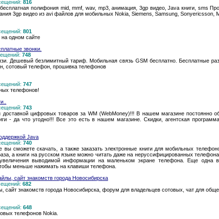
осещений:
816
 бесплатная полифония mid, mmf, wav, mp3, анимация, 3gp видео, Java книги, sms Пр
ния 3gp видео из avi файлов для мобильных Nokia, Siemens, Samsung, Sonyericsson, M
осещений:
801
е на одном сайте
платные звонки.
осещений:
748
вязи. Дешевый безлимитный тариф. Мобильная связь GSM бесплатно. Бесплатные раз
н, сотовый телефон, прошивка телефонов
осещений:
747
ных телефонов!
и..
осещений:
743
й доставкой цифровых товаров за WM (WebMoney)!!! В нашем магазине постоянно о
иги - да что угодно!!! Все это есть в нашем магазине. Скидки, агентская программ
оддержкой Java
осещений:
740
 вы сможете скачать, а также заказать электронные книги для мобильных телефон
аза, а книги на русском языке можно читать даже на неруссифицированных телефон
 увеличения выводимой информации на маленьком экране телефона. Еще одна в
 чтобы меньше нажимать на клавиши телефона.
йлы, сайт знакомств города Новосибирска
осещений:
682
 сайт знакомств города Новосибирска, форум для владельцев сотовых, чат для общен
осещений:
648
товых телефонов Nokia.