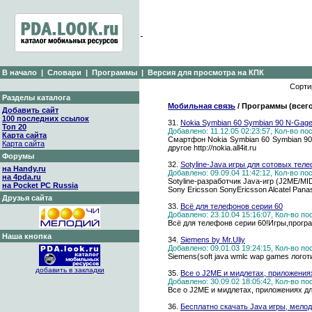
В начало
|
Словари
|
Программы
|
Версия для просмотра на КПК
Сорти
Разделы каталога
Мобильная связь
/ Программы (всего
Добавить сайт
100 последних ссылок
31.
Nokia Symbian 60 Symbian 90 N-Gage
Топ 20
Добавлено: 11.12.05 02:23:57, Кол-во п
Карта сайта
Смартфон Nokia Symbian 60 Symbian 90 
Карта сайта
другое http://nokia.all4it.ru
Форумы
32.
Sotyline-Java игры для сотовых тел
на Handy.ru
Добавлено: 09.09.04 11:42:12, Кол-во п
на 4pda.ru
Sotyline-разработчик Java-игр (J2ME/M
на Pocket PC Russia
Sony Ericsson SonyEricsson Alcatel Panas
Друзья сайта
33.
Всё для телефонов серии 60
Добавлено: 23.10.04 15:16:07, Кол-во п
Всё для телефонв серии 60!Игры,прогр
Наша кнопка
34.
Siemens by Mr.Uliy
Добавлено: 09.01.03 19:24:15, Кол-во п
Siemens(soft java wmlc wap games лого
добавить в закладки
35.
Все о J2ME и мидлетах, приложения
Добавлено: 30.09.02 18:05:42, Кол-во п
Все о J2ME и мидлетах, приложениях д
36.
Бесплатно скачать Java игры, мелод