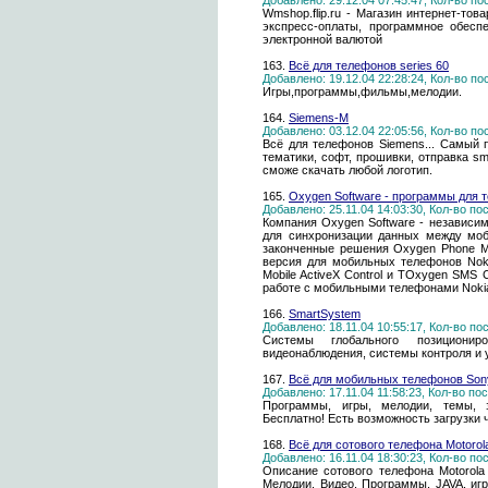
Добавлено: 29.12.04 07:45:47, Кол-во п
Wmshop.flip.ru - Магазин интернет-това
экспресс-оплаты, программное обесп
электронной валютой
163.
Всё для телефонов series 60
Добавлено: 19.12.04 22:28:24, Кол-во п
Игры,программы,фильмы,мелодии.
164.
Siemens-M
Добавлено: 03.12.04 22:05:56, Кол-во п
Всё для телефонов Siemens... Самый 
тематики, софт, прошивки, отправка s
сможе скачать любой логотип.
165.
Oxygen Software - программы для 
Добавлено: 25.11.04 14:03:30, Кол-во п
Компания Oxygen Software - независи
для синхронизации данных между моб
законченные решения Oxygen Phone Ma
версия для мобильных телефонов Nok
Mobile ActiveX Control и TOxygen SMS
работе с мобильными телефонами Noki
166.
SmartSystem
Добавлено: 18.11.04 10:55:17, Кол-во п
Системы глобального позициони
видеонаблюдения, системы контроля и 
167.
Всё для мобильных телефонов Sony
Добавлено: 17.11.04 11:58:23, Кол-во п
Программы, игры, мелодии, темы, 
Бесплатно! Есть возможность загрузки
168.
Всё для сотового телефона Motorol
Добавлено: 16.11.04 18:30:23, Кол-во п
Описание сотового телефона Motorola 
Мелодии, Видео, Программы, JAVA, игр