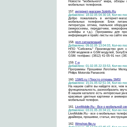
Новости "мобильного" мира, обзоры 
мобильных телефонов.
157.
интернет-магазин Sotinfo.Ru
Добавлено: 18.02.05 04:30:18, Кол-во п
Добро пожаловать в интернет-мага
мобильных телефонов: Блок питани
литература. оптика, паяльное оборуд
(микросхемы, передатчики, микрофоны
шлейфы и т.д.). Программы для про
информация и прайс-листы на сайте www
158.
gsm сигнализаций
Добавлено: 09.02.05 13:04:03, Кол-во п
НПО "Сибсвязь" Производство gsm си
GSM модемов и GSM модулей, SonyEric
GSM. тел/факс: (3812) 41-05-91 тел: (38
159.
Г-н
Добавлено: 01.02.05 22:33:53, Кол-во п
Программы Прошивки Логотипы Мелод
Philips Motorola Panasonic
160.
1SMS.ru | Просто отправь SMS!
Добавлено: 15.01.05 02:51:34, Кол-во п
На нашем сайте вы найдете все, чем 
функциональность, разнообразить звуча
В нашем каталоге есть интересные jav
красивые цветные картинки и анимиро
мобильный телефон.
161.
LiveMobile.Ru - Все о мобильной с
Добавлено: 03.01.05 20:34:22, Кол-во п
LiveMobile.Ru - все о мобильных телеф
драйвера, прошивки, статьи, инструкци
162.
Wmshop.flip.ru