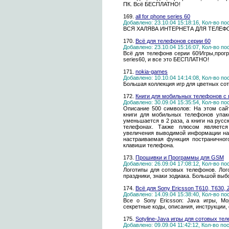
ПК. Всё БЕСПЛАТНО!
169.
all for phone series 60
Добавлено: 23.10.04 15:18:16, Кол-во п
ВСЯ ХАЛЯВА ИНТЕРНЕТА ДЛЯ ТЕЛЕФ
170.
Всё для телефонов серии 60
Добавлено: 23.10.04 15:16:07, Кол-во п
Всё для телефонв серии 60!Игры,прог
series60, и все это БЕСПЛАТНО!
171.
nokia-games
Добавлено: 10.10.04 14:14:08, Кол-во п
Большая коллекция игр для цветных со
172.
Книги для мобильных телефонов с 
Добавлено: 30.09.04 15:35:54, Кол-во п
Описание 500 символов: На этом сайт
книги для мобильных телефонов упак
уменьшается в 2 раза, а книги на рус
телефонах. Также плюсом является
увеличения выводимой информации на
настраиваемая функция постраничног
клавиши телефона.
173.
Прошивки и Программы для GSM
Добавлено: 26.09.04 17:08:12, Кол-во п
Логотипы для сотовых телефонов. Лого
праздники, знаки зодиака. Большой выб
174.
Всё для Sony Ericsson T610, T630, 
Добавлено: 14.09.04 15:38:40, Кол-во п
Все о Sony Ericsson: Java игры, Mo
секретные коды, описания, инструкции, 
175.
Sotyline-Java игры для сотовых те
Добавлено: 09.09.04 11:42:12, Кол-во п