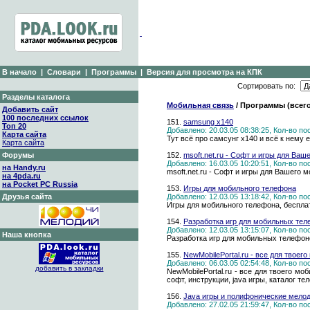
В начало
|
Словари
|
Программы
|
Версия для просмотра на КПК
Сортировать по:
Разделы каталога
Мобильная связь
/ Программы (всего
Добавить сайт
100 последних ссылок
151.
samsung x140
Топ 20
Добавлено: 20.03.05 08:38:25, Кол-во п
Карта сайта
Тут всё про самсунг х140 и всё к нему е
Карта сайта
Форумы
152.
msoft.net.ru - Софт и игры для Ваш
Добавлено: 16.03.05 10:20:51, Кол-во п
на Handy.ru
msoft.net.ru - Софт и игры для Вашего 
на 4pda.ru
на Pocket PC Russia
153.
Игры для мобильного телефона
Друзья сайта
Добавлено: 12.03.05 13:18:42, Кол-во п
Игры для мобильного телефона, беспла
154.
Разработка игр для мобильных тел
Добавлено: 12.03.05 13:15:07, Кол-во п
Наша кнопка
Разработка игр для мобильных телефон
155.
NewMobilePortal.ru - все для твоег
Добавлено: 06.03.05 02:54:48, Кол-во п
добавить в закладки
NewMobilePortal.ru - все для твоего мо
софт, инструкции, java игры, каталог те
156.
Java игры и полифонические мело
Добавлено: 27.02.05 21:59:47, Кол-во п