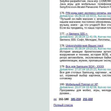
Sotyline-разработчик Java-игр (J2ME/
Java игры для мобильных телефонов
SonyEricsson Alcatel Panasonic Pantech P
176.
PIN-коды карт экспресс-оплаты, кни
Добавлено: 06.09.04 19:33:01, Кол-во п
"Лучший он-лайн магазин с мгновенно
нашем магазине постоянно обновляемый
музыку, книги - да что угодно!!! Все э
Если вы продавец, то наша торговая пл
177.
-= Siemens S55 =-
Добавлено: 26.08.04 12:41:09, Кол-во п
Siemens S55: Софт, Мелодии, Логотипы,
178.
Univershobbi-мир Ваших грез!
Добавлено: 05.08.04 19:03:20, Кол-во п
История авиации бронетехники артил
вооружения и техники, история ВОВ, 
ретро автомобили, эксклюзивные байки
цивиллизации, мумии, пропавшие экспе
179.
Все для Samsung SGH - XXXX
Добавлено: 27.07.04 19:25:23, Кол-во п
Все для стотвых Samsung, картинки , м
шт, ограмный выбор картинок, сист
сотовому
180.
Мобильный Портал от XP
Добавлено: 20.07.04 19:42:08, Кол-во п
Программы для мобил, игры, мелоди
руками...
<<
151-180
181-210
211-222
Полный список