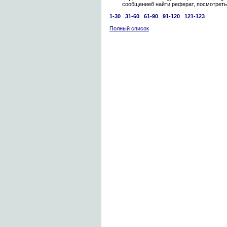
сообщениеб найти реферат, посмотреть 
1-30
31-60
61-90
91-120
121-123
Полный список