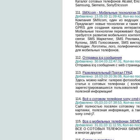
Каталог сотовых телефонов Alcatel, Eric
Samsung, Siemens, SonyEricsson
111.
SMXcom - Мобильные технологии,S
Добавлено: 13.05.03 11:09:42, Кол-во п
Компания SMXcom, один из ведущих 
Предлагает новые технологии и такие
GPRS для создания канала интеракти
Мобильные технологии переживают бур
требуется развитие мобильного контен
связи: SMS Маркетинг, SMS Реклама
Купоны, SMS Голосование, SMS виктор
Мелодии. Логотипы, лого, полифоничес
для мобильных телефонов.
112.
Отправка icq сообщения
Добавлено: 30.04.03 22:47:31, Кол-во п
Отправка icq сообщения с web страниц
113.
Развлекательный Портал ГРАД
Добавлено: 18.03.03 20:36:08, Кол-во п
Здесь можно найти: галерею фотоообое
статьи о сотовых телефонах ( взлом
зарегестрировавшихся пользователей 
полезной информации!
114.
Всё о сотовом телефоне sony cmd-
Добавлено: 05.03.03 07:38:53, Кол-во п
Сайт полностью посвяен сотовому те
картинки, полезная информация, а та
sony cmd-j7.
115.
Все о мобильных телефонах SIEM
Добавлено: 31.01.03 11:11:55, Кол-во п
ВСЕ О СОТОВЫХ ТЕЛЕФОНАХ SIEMENS: о
и многое другое!