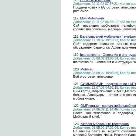
116.
Сотовые телефоны
Добавлено: 22.11.02 07:37:21, Кол-во п
Продажа новых и б/у сотовых телефоно
разъемов
117.
Мой Мобильник
Добавлено: 10.11.02 06:35:17, Кол-во п
Сайт посвящен мобильным телефона
количество описаний, мелодий, логотип
118.
База описаний мобильных телефон
Добавлено: 17.10.02 19:19:27, Кол-во п
Сайт содержит описания разных мод
обсуждения, барахолка. Архив докумен
119.
Instruction.ru - Описания и инстру
Добавлено: 03.09.02 13:06:34, Кол-во п
Instruction.ru - Описания и инструкции
120.
Mobik.ru
Добавлено: 23.08.02 16:03:59, Кол-во п
Всё о сотовых телефонах
121.
CИММАГАЗИН - подключение к МТС
Добавлено: 12.07.02 04:52:15, Кол-во п
Сим карты, подключение к МТС,Мегафо
больше. Аксесуары - оптом и в розниц
мобильникам.
122.
ОМПпортал - портал мобильной св
Добавлено: 24.06.02 11:14:46, Кол-во п
Более 100 телефонов с подбором, 
Мобильный клуб.
123.
Каталог мoбильных телефонов
Добавлено: 09.05.02 17:32:06, Кол-во п
На нашем сайте вы можете ознакоми
моделей Samsung, Nokia, Ericsson,Sagem