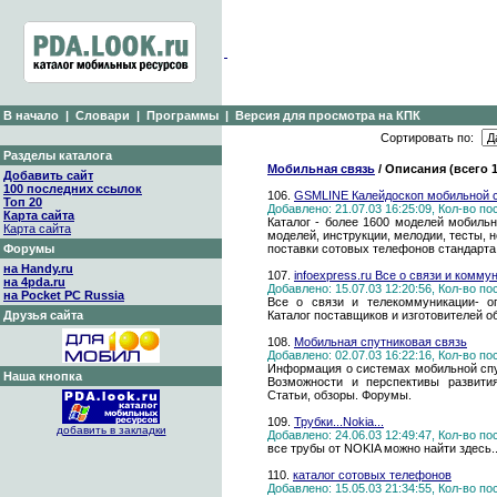
В начало
|
Словари
|
Программы
|
Версия для просмотра на КПК
Сортировать по:
Разделы каталога
Мобильная связь
/ Описания (всего 
Добавить сайт
100 последних ссылок
106.
GSMLINE Калейдоскоп мобильной 
Топ 20
Добавлено: 21.07.03 16:25:09, Кол-во п
Карта сайта
Каталог - более 1600 моделей мобиль
Карта сайта
моделей, инструкции, мелодии, тесты,
Форумы
поставки сотовых телефонов стандарта
на Handy.ru
107.
infoexpress.ru Все о связи и комму
на 4pda.ru
Добавлено: 15.07.03 12:20:56, Кол-во п
на Pocket PC Russia
Все о связи и телекоммуникации- оп
Друзья сайта
Каталог поставщиков и изготовителей 
108.
Мобильная спутниковая связь
Добавлено: 02.07.03 16:22:16, Кол-во п
Информация о системах мобильной спут
Наша кнопка
Возможности и перспективы развития
Статьи, обзоры. Форумы.
109.
Трубки...Nokia...
добавить в закладки
Добавлено: 24.06.03 12:49:47, Кол-во п
все трубы от NOKIA можно найти здесь..
110.
каталог сотовых телефонов
Добавлено: 15.05.03 21:34:55, Кол-во п