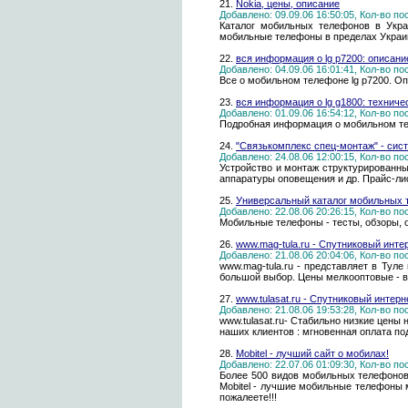
21.
Nokia, цены, описание
Добавлено: 09.09.06 16:50:05, Кол-во п
Каталог мобильных телефонов в Украи
мобильные телефоны в пределах Украи
22.
вся информация о lg p7200: описан
Добавлено: 04.09.06 16:01:41, Кол-во п
Все о мобильном телефоне lg p7200. О
23.
вся информация о lg g1800: техниче
Добавлено: 01.09.06 16:54:12, Кол-во п
Подробная информация о мобильном тел
24.
"Связькомплекс спец-монтаж" - сис
Добавлено: 24.08.06 12:00:15, Кол-во п
Устройство и монтаж структурированны
аппаратуры оповещения и др. Прайс-лис
25.
Универсальный каталог мобильных 
Добавлено: 22.08.06 20:26:15, Кол-во п
Мобильные телефоны - тесты, обзоры, о
26.
www.mag-tula.ru - Спутниковый инте
Добавлено: 21.08.06 20:04:06, Кол-во п
www.mag-tula.ru - представляет в Тул
большой выбор. Цены мелкооптовые - в р
27.
www.tulasat.ru - Спутниковый интер
Добавлено: 21.08.06 19:53:28, Кол-во п
www.tulasat.ru- Стабильно низкие цены
наших клиентов : мгновенная оплата по
28.
Mobitel - лучший сайт о мобилах!
Добавлено: 22.07.06 01:09:30, Кол-во п
Более 500 видов мобильных телефонов.
Mobitel - лучшие мобильные телефоны мир
пожалеете!!!