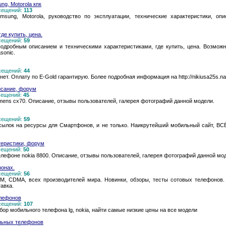
ng, Motorola кпк
осещений:
113
msung, Motorola, руководство по эксплуатации, технические характеристики, оп
де купить, цена.
осещений:
59
подробным описанием и техническими характеристиками, где купить, цена. Возможн
sonic.
осещений:
44
ет. Оплату по E-Gold гарантирую. Более подробная информация на http://nikiusa25s.nar
исание, форум
осещений:
45
ens cx70. Описание, отзывы пользователей, галерея фотографий данной модели.
осещений:
59
 ссылок на ресурсы для Смартфонов, и не только. Наикрутейший мобильный сайт, 
ктеристики, форум
осещений:
50
ефоне nokia 8800. Описание, отзывы пользователей, галерея фотографий данной мо
фонах.
осещений:
56
, CDMA, всех производителей мира. Новинки, обзоры, тесты сотовых телефонов. 
авка.
елефонов
осещений:
107
р мобильного телефона lg, nokia, найти самые низкие цены на все модели
льных телефонов