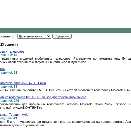
ровать по:
123 ссылки)
товых телефонов
осещений:
47
 различных моделей мобильных телефонов. Разделение по тематике игр. Лучшие
ярных отечественных и зарубежных фильмов и мультиков.
son
осещений:
61
motorola линейки RAZR - Emfla
осещений:
58
 RAZR на нашем сайте EMFLA. Все что Вы хотели о сотовых телефонах Motorola RAZ
товых телефонов КОНТЕНТ.ru Все для твоего мобильного
осещений:
249
ументации для мобильных телефонов: Siemens, Motorola, Nokia, Sony Ericsson, Pana
се на сайте www.KOHTEHT.ru
ланка, Турция, Куба
осещений:
43
пет. Египет - удивительная страна контрастов, расположенная на северо-востоке Аф
тников древних цивилизаций.