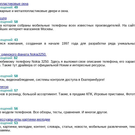
опластиковые окна
осещений:
49
жарные и металлопластиковые двери и окна.
sung
осещений:
58
 на котором собраны мобильные телефоны всех известных производителей. На са
йших интернет-магазинов Москвы.
осещений:
43
ся компания, созданная в начале 1997 года для разработки ряда уникальны
 одинокого фаната Nokia3250.
осещений:
82
имому телефону Nokia 3250. Здесь я выложил свое описание телефона, его характ
. Также тут драйвера от офицаильной Нокии и интересные ресурсы.
осещений:
58
язь, видеонаблюдение, системы контроля доступа в Екатеринбурге!
улятор
осещений:
57
ов в розницу, большой ассортимент. Также, в продаже КПК, Игровые приставки, Фотот
осещений:
56
модели телефонов. Все обзоры, тесты, сравнения. И многое другое.
ессуары,игры,картинки,мелодии
осещений:
53
, картинки, мелодии, контент, словарь, статьи, новости, мобильные развлечения, т
граммы.