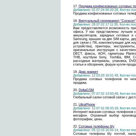
17.
Продажа конфискованых сотовых т
Добавлено: 02.07.04 00:20:28, Кол-во п
Продажа конфискованых сотовых телеф
18.
Виртуальный гипермаркет "Сorason"
Добавлено: 28.07.02 17:11:35, Кол-во п
Вам предоставляется возможность пр
офиса. У нас представлены: лучшие мо
аккумуляторов, зарядных сетевых и 
Samsung, крышки на две SIM карты, де
для связи с ПК, комплектующие для н
устройства), принтеры, инструменты
оригинальные инструкции с качествен
DECT, факсы, АОН, гарнитуры Plantro
ТНВ, ноутбуки Sony, Toshiba, IBM, 
расходные материалы, упаковка, DVD
статьи и обозрения, форум купля-прода
19.
Диас маркет
Добавлено: 12.03.03 16:01:49, Кол-во п
Продажа сотовых телефонов по низк
продажа.
20.
DeltaGSM
Добавлено: 07.07.02 13:50:48, Кол-во п
Глобальный салон сотовой связи с дост
21.
UltraPhone
Добавлено: 12.07.02 08:33:18, Кол-во п
Интернет-магазин сотовых телефонов с
мегафон. Огромный выбор производ
фотографии, цены.
22.
Сотовые телефоны б/у
Добавлено: 05.12.03 16:56:14, Кол-во п
Сотовые телефоны б/у почтой, нало