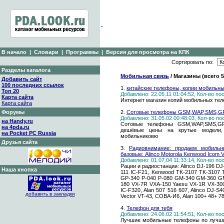
В начало
|
Словари
|
Программы
|
Версия для просмотра на КПК
Сортировать по:
Разделы каталога
Мобильная связь
/ Магазины (всего 
Добавить сайт
100 последних ссылок
1.
китайские телефоны, копии мобильн
Топ 20
Добавлено: 22.05.11 01:04:52, Кол-во п
Карта сайта
Интернет магазин копий мобильных те
Карта сайта
Форумы
2.
Сотовые телефоны GSM,WAP,SMS,G
Добавлено: 31.05.02 00:48:03, Кол-во п
на Handy.ru
Сотовые телефоны GSM,WAP,SMS,GPR
на 4pda.ru
дешёвые цены на крутые модели, 
на Pocket PC Russia
мобильниковю
Друзья сайта
3.
Радиовнимание: продаем мобильн
базовые: Alinco Motorola Kenwood Icom V
Добавлено: 01.07.04 11:33:14, Кол-во п
Рации и радиостанции: Alinco DJ-196 DJ
Наша кнопка
111 IC-F21, Kenwood TK-2107 TK-3107 
GP-340 P-040 P-080 GM-340 GM-360 GM
180 VX-7R VXA-150 Yaesu VX-1R VX-300
IC-F320, Alan 507 516 607, Alinco DJ-S4
добавить в закладки
Vector VT-43, СОВА-И6, Alan 100+ 48+ 78
4.
Телефон для тебя
Добавлено: 24.06.02 11:54:51, Кол-во п
Лучшие мобильные телефоны по лучши