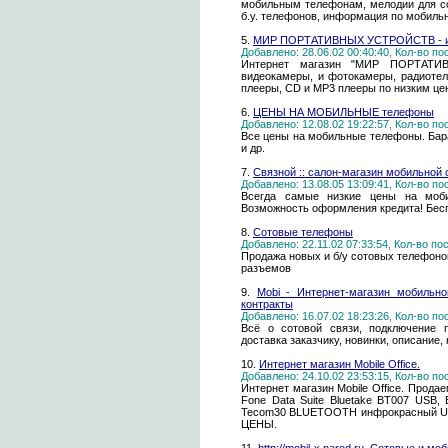
мобильным телефонам, мелодии для со
б.у. телефонов, информация по мобильн
5.
МИР ПОРТАТИВНЫХ УСТРОЙСТВ - ин
Добавлено: 28.06.02 00:40:40, Кол-во п
Интернет магазин "МИР ПОРТАТИ
видеокамеры, и фотокамеры, радиоте
плееры, CD и MP3 плееры по низким цен
6.
ЦЕНЫ НА МОБИЛЬНЫЕ телефоны
Добавлено: 12.08.02 19:22:57, Кол-во п
Все цены на мобильные телефоны. Барах
и др.
7.
Связной :: салон-магазин мобильной 
Добавлено: 13.08.05 13:09:41, Кол-во п
Всегда самые низкие цены на моби
Возможность оформления кредита! Бесп
8.
Сотовые телефоны
Добавлено: 22.11.02 07:33:54, Кол-во п
Продажа новых и б/у сотовых телефоно
разъемов
9.
Mobi - Интернет-магазин мобильн
контракты
Добавлено: 16.07.02 18:23:26, Кол-во п
Всё о сотовой связи, подключение 
доставка заказчику, новинки, описание,
10.
Интернет магазин Mobile Office.
Добавлено: 24.10.02 23:53:15, Кол-во п
Интернет магазин Mobile Office. Про
Fone Data Suite Bluetake BT007 USB, 
Tecom30 BLUETOOTH инфрокрасный U
ЦЕНЫ.