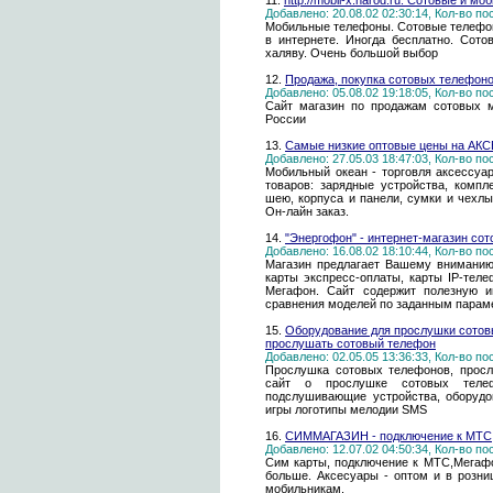
11.
http://mobil-x.narod.ru. Сотовые и м
Добавлено: 20.08.02 02:30:14, Кол-во п
Мобильные телефоны. Сотовые телефон
в интернете. Иногда бесплатно. Сот
халяву. Очень большой выбор
12.
Продажа, покупка сотовых телефон
Добавлено: 05.08.02 19:18:05, Кол-во п
Сайт магазин по продажам сотовых м
России
13.
Самые низкие оптовые цены на 
Добавлено: 27.05.03 18:47:03, Кол-во п
Мобильный океан - торговля аксессу
товаров: зарядные устройства, компл
шею, корпуса и панели, сумки и чехлы
Он-лайн заказ.
14.
"Энергофон" - интернет-магазин сот
Добавлено: 16.08.02 18:10:44, Кол-во п
Магазин предлагает Вашему вниманию
карты экспресс-оплаты, карты IP-тел
Мегафон. Сайт содержит полезную и
сравнения моделей по заданным парам
15.
Оборудование для прослушки сотов
прослушать сотовый телефон
Добавлено: 02.05.05 13:36:33, Кол-во п
Прослушка сотовых телефонов, просл
сайт о прослушке сотовых теле
подслушивающие устройства, оборудо
игры логотипы мелодии SMS
16.
CИММАГАЗИН - подключение к МТС,
Добавлено: 12.07.02 04:50:34, Кол-во п
Сим карты, подключение к МТС,Мегафо
больше. Аксесуары - оптом и в розниц
мобильникам.