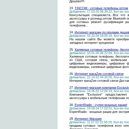
Дешево!!!!
23.
TINCOM - сотовые телефоны оптом
Добавлено: 17.03.03 05:39:22, Кол-во п
Консультация специалиста...Все что
аксессуары в розницу,оптом Bluetooth
для сотовых ремонт русификация ра
телефонов...
24.
Интернет-магазин по продаже деше
Добавлено: 10.10.04 18:05:16, Кол-во п
На нашем сайте Вы можете преобрес
западных интернет-аукционов
25.
Халявные сотовые телефоны, бесп
Добавлено: 10.01.05 06:22:09, Кол-во п
Халявные сотовые телефоны, бесплат
из США, сотовая связь, мобильная с
цифровые видеокамеры, цифровые ф
видеокамеры, халявные цифровые фото
26.
Интернет магаZин сотовой связи
Добавлено: 22.10.02 04:26:05, Кол-во п
Интернет магаZин сотовой связи Достав
27.
Интернет-магазин компании Exclusi
Добавлено: 24.06.02 12:00:19, Кол-во п
Компания "Exclusive" предоставляе
аксесcуары к мобильным телефонам по
28.
ExpertRadio - супер-мощные рации!
Добавлено: 19.08.04 17:02:01, Кол-во п
ExpertRadio - мощные рации для экстри
29.
Интернет-Магазин
Добавлено: 11.07.02 01:58:29, Кол-во п
продажа сотовых телефонов всех опе