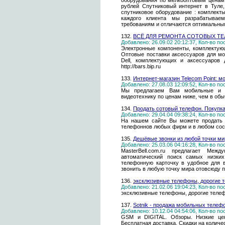
оборудования по мелкооптовым ценам 
рублей Спутниковый интернет в Туле, 
спутниковое оборудование : комплекты
каждого клиента мы разрабатываем
требованиям и отличаются оптимальны
132.
ВСЁ ДЛЯ РЕМОНТА СОТОВЫХ Т
Добавлено: 26.09.02 20:12:37, Кол-во п
Электронные компоненты, комплектующи
Оптовые поставки аксессуаров для м
Dell, комплектующих и аксессуаров 
http://bars.bip.ru
133.
Интернет-магазин Telecom Point: 
Добавлено: 27.08.03 12:09:52, Кол-во п
Мы предлагаем Вам мобильные и 
видеотехнику по ценам ниже, чем в об
134.
Продать сотовый телефон. Покупк
Добавлено: 29.04.04 09:38:24, Кол-во п
На нашем сайте Вы можете продать 
телефоннов любых фирм и в любом сос
135.
Дешёвые звонки из любой точки ми
Добавлено: 25.03.06 04:16:28, Кол-во п
MasterBell.com.ru предлагает Меж
автоматический поиск самых низки
телефонную карточку в удобное для 
звонить в любую точку мира отовсюду 
136.
эксклюзивные телефоны, дорогие 
Добавлено: 21.02.06 19:04:23, Кол-во п
эксклюзивные телефоны, дорогие теле
137.
Sotnik - продажа мобильных телеф
Добавлено: 10.12.04 04:54:06, Кол-во п
GSM и DIGITAL. Обзоры. Низкие цен
Бесплатная доставка. Скидки на количе