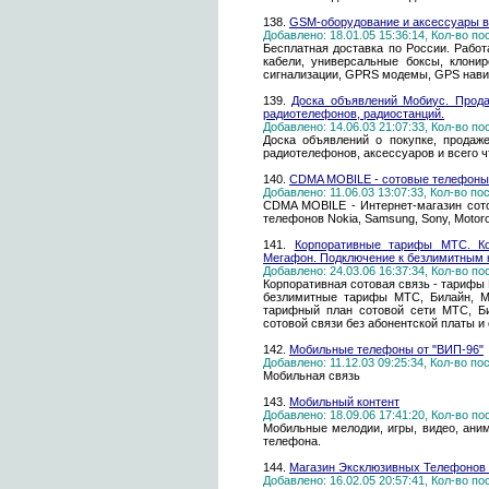
138.
GSM-оборудование и аксессуары в 
Добавлено: 18.01.05 15:36:14, Кол-во п
Бесплатная доставка по России. Работ
кабели, универсальные боксы, клони
сигнализации, GPRS модемы, GPS навигато
139.
Доска объявлений Мобиус. Прода
радиотелефонов, радиостанций.
Добавлено: 14.06.03 21:07:33, Кол-во п
Доска объявлений о покупке, продаж
радиотелефонов, аксессуаров и всего ч
140.
CDMA MOBILE - сотовые телефоны
Добавлено: 11.06.03 13:07:33, Кол-во п
CDMA MOBILE - Интернет-магазин сот
телефонов Nokia, Samsung, Sony, Motor
141.
Корпоративные тарифы МТС. Ко
Мегафон. Подключение к безлимитным 
Добавлено: 24.03.06 16:37:34, Кол-во п
Корпоративная сотовая связь - тарифы
безлимитные тарифы МТС, Билайн, М
тарифный план сотовой сети МТС, Б
сотовой связи без абонентской платы и 
142.
Мобильные телефоны от "ВИП-96"
Добавлено: 11.12.03 09:25:34, Кол-во п
Мобильная связь
143.
Мобильный контент
Добавлено: 18.09.06 17:41:20, Кол-во п
Мобильные мелодии, игры, видео, аним
телефона.
144.
Магазин Эксклюзивных Телефоно
Добавлено: 16.02.05 20:57:41, Кол-во п