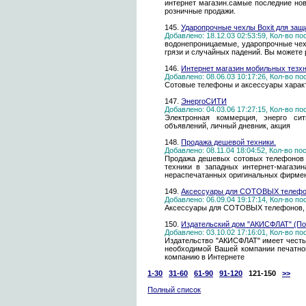
интернет магазин.самые последние но
розничные продажи.
145.
Ударопрочные чехлы Boxit для защ
Добавлено: 18.12.03 02:53:59, Кол-во п
водонепроницаемые, ударопрочные чехл
грязи и случайных падений. Вы можете 
146.
Интернет магазин мобильных тезх
Добавлено: 08.06.03 10:17:26, Кол-во п
Сотовые телефоны и аксессуары характ
147.
ЭнергоСИТИ
Добавлено: 04.03.06 17:27:15, Кол-во п
Электронная коммерция, энерго сит
объявлений, личный дневник, акция
148.
Продажа дешевой техники.
Добавлено: 08.11.04 18:04:52, Кол-во п
Продажа дешевых сотовых телефонов и
техники в западных интернет-магази
нераспечатанных оригинальных фирменн
149.
Аксессуары для СОТОВЫХ телефон
Добавлено: 06.09.04 19:17:14, Кол-во п
Аксессуары для СОТОВЫХ телефонов, 
150.
Издательский дом "АКИСФЛАТ" (По
Добавлено: 03.10.02 17:16:01, Кол-во п
Издательство "АКИСФЛАТ" имеет честь
необходимой Вашей компании печатно
компанию в Интернете
1-30
31-60
61-90
91-120
121-150
>>
Полный список