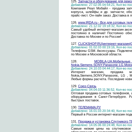
125.
Запчасти и оборудование для рем
Добавлено: 27.02.05 04:54:21, Кол-во п
Компания Реал Мобайл - продажа запч
корпуса, шлейфы и др. запчасти; об
прайс-лист. Он-лайн заказ. Доставка в 
126.
www.IRDA.ru - Все для сотовых тел
Добавлено: 21.12.02 19:18:32, Кол-во п
Самый удобный интернет-магазин аксе
постоянно в наличие! Постоянно обн
Доставка по Москве и по России!
127.
CLICKSHOP.RU|интернет-магазин|С
Добавлено: 01.02.03 00:19:16, Кол-во п
Телефоны GSM. Аксессуары. Подключен
по Москве и Московской области.
128.
MOBILA-UA.Моб
Nokia.Siemens.SONY.Panasonic.LG.Motor
Добавлено: 24.10.03 04:44:17, Кол-во п
Интернет магазин, продажа м
Nokia,Siemens,SONY,Panasonic, LG , Mo
Любые формы расчета. Последние нови
129.
Союз-Связь
Добавлено: 04.04.03 11:36:52, Кол-во п
Оптовая продажа сотовых телефонов, 
оборудования в Санкт-Петербурге. Р
быстрых поставок.
130.
ТЕЛЕМАМА.РУ
Добавлено: 16.01.03 20:34:40, Кол-во п
Первый в России интернет-магазин по
131.
Продажа и установка Спутникого ТВ
Добавлено: 14.05.06 00:24:48, Кол-во п
Самые низкие цены на спутниковое 