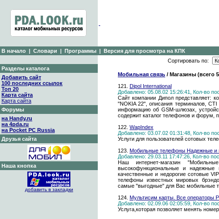
В начало
|
Словари
|
Программы
|
Версия для просмотра на КПК
Сортировать по:
Разделы каталога
Мобильная связь
/ Магазины (всего 
Добавить сайт
100 последних ссылок
121.
Dipol International
Топ 20
Добавлено: 05.08.02 15:26:41, Кол-во п
Карта сайта
Сайт компании Дипол представляет: 
Карта сайта
"NOKIA 22", описания терминалов, CTI
Форумы
информацию об GSM-шлюзах, устройст
содержит каталог телефонов и форум, 
на Handy.ru
на 4pda.ru
122.
WapIndex
на Pocket PC Russia
Добавлено: 03.07.02 01:31:48, Кол-во п
Друзья сайта
Услуги для пользователей сотовых теле
123.
Мобильные телефоны Надежные и н
Добавлено: 29.03.11 17:47:26, Кол-во п
Наш интернет-магазин "Мобильн
Наша кнопка
высокофункциональные и надежные 
качественные и недорогие сотовые VI
телефоны известных мировых брэнд
самые "выгодные" для Вас мобильные т
добавить в закладки
124.
Мультисим карты. Все операторы Р
Добавлено: 02.09.06 02:05:59, Кол-во п
Услуга,которая позволяет менять номер