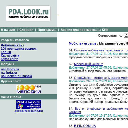
В начало
|
Словари
|
Программы
|
Версия для просмотра на КПК
Сортировать по:
Разделы каталога
Мобильная связь
/ Магазины (всего 
Добавить сайт
100 последних ссылок
61.
Сотовые мобильные телефоны опто
Топ 20
Добавлено: 31.07.07 17:41:05, Кол-во п
Карта сайта
Продажа сотовых мобильных телефонов
Карта сайта
Форумы
62.
Мобильный контент
Добавлено: 27.07.07 23:45:56, Кол-во п
на Handy.ru
Огромный выбор мобильного контента.
на 4pda.ru
на Pocket PC Russia
63.
GoodChoice - интернет магазин моб
Друзья сайта
Добавлено: 26.07.07 20:09:48, Кол-во п
Интернет магазин Goodchoice осуществ
и в розницу! Низкие цены, сертифиц
интернет магазин это в первую очередь
не выходя из дома или офиса! Инте
Наша кнопка
бесплатную доставку по г. Киеву, чт
время. Хороший выбор- правильный выб
64.
Все о телефонах и мобильном ко
добавить в закладки
контент!
Добавлено: 14.07.07 15:17:14, Кол-во п
Все самое лучшее для мобильных тел
65.
E-PIN.COM.UA