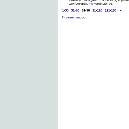
сотовых, мелодии в midi и mmf, карти
для сотовых и многое другое.
1-30
31-60
61-90
91-120
121-150
>>
Полный список