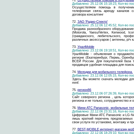
71.
Осуществляем помощь в получении
Добавлено: 25.12.06 15:18:23, Кол-во п
Осуществляем помощь в получении
телефонная связь аренду каналов с
договора консалтинг
72.
ЗАО 'Радио-Спектр'
Добавлено: 25.12.06 12:45:52, Кол-во п
Продажа разнообразного оборудование
(Motorola, Yaesu/Vertex, Kenwood, 
(гражданского, любительского, проф
различных аксессуаров ( антенны, р/ч ка
73.
УралMobile
Добавлено: 23.12.06 19:18:51, Кол-во п
УралMobile - объявления о продаже/
регионе (Екатеринбург, Пермь, Оренбу
ВСЕЙ России. Для покупателей база 
продавцов удобная площадка для поиск
74.
Мелодии для мобильного телефона.
Добавлено: 23.12.06 12:05:15, Кол-во п
Здесь Вы можете скачать мелодии для 
mmf.
75.
регион86
Добавлено: 23.12.06 07:26:39, Кол-во п
Сайт северного региона , цель котор
региона и не только, сотрудничество и 
76.
Мини АТС Panasonic, мобильные те
Добавлено: 22.12.06 23:31:16, Кол-во п
Цифровые Мини-АТС Panasonic и LG-Nor
лишь краткий перечень предлагаемых
свои услуги по установке, монтажу и п
77.
BEST-MOBILE интернет-магазин моб
Добавлено: 22.12.06 18:29:10, Кол-во п