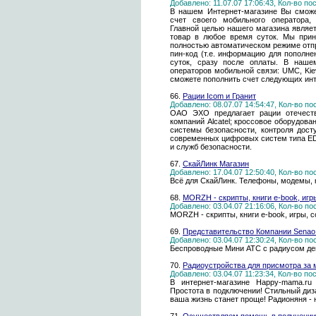
Добавлено: 11.07.07 17:06:43, Кол-во п
В нашем Интернет-магазине Вы сможе
счет своего мобильного оператора, 
Главной целью нашего магазина являе
товар в любое время суток. Мы прин
полностью автоматическом режиме отпр
пин-код (т.е. информацию для пополне
суток, сразу после оплаты. В наш
операторов мобильной связи: UMC, Kievs
сможете пополнить счет следующих инте
66.
Рации Icom и Гранит
Добавлено: 08.07.07 14:54:47, Кол-во п
ОАО ЭХО предлагает рации отечеств
компаний Alcatel; кроссовое оборудов
системы безопасности, контроля дост
современных цифровых систем типа ED
и служб безопасности.
67.
СкайЛинк Магазин
Добавлено: 17.04.07 12:50:40, Кол-во п
Всё для СкайЛинк. Телефоны, модемы, 
68.
MORZH - скрипты, книги e-book, игр
Добавлено: 03.04.07 21:16:06, Кол-во п
MORZH - скрипты, книги e-book, игры, 
69.
Представительство Компании Senao 
Добавлено: 03.04.07 12:30:24, Кол-во п
Беспроводные Мини АТС c радиусом дей
70.
Радиоустройства для присмотра за
Добавлено: 03.04.07 11:23:34, Кол-во п
В интернет-магазине Happy-mama.ru
Простота в подключении! Стильный диз
ваша жизнь станет проще! Радионяня -