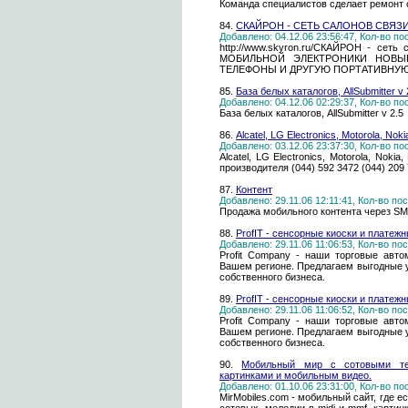
Команда специалистов сделает ремонт 
84.
СКАЙРОН - СЕТЬ САЛОНОВ СВЯЗ
Добавлено: 04.12.06 23:56:47, Кол-во п
http://www.skyron.ru/СКАЙРОН - с
МОБИЛЬНОЙ ЭЛЕКТРОНИКИ НОВЫ
ТЕЛЕФОНЫ И ДРУГУЮ ПОРТАТИВНУЮ
85.
База белых каталогов, AllSubmitter v 
Добавлено: 04.12.06 02:29:37, Кол-во п
База белых каталогов, AllSubmitter v 2.5
86.
Alcatel, LG Electronics, Motorola, Nok
Добавлено: 03.12.06 23:37:30, Кол-во п
Alcatel, LG Electronics, Motorola, Noki
производителя (044) 592 3472 (044) 209
87.
Контент
Добавлено: 29.11.06 12:11:41, Кол-во п
Продажа мобильного контента через S
88.
ProfIT - сенсорные киоски и платеж
Добавлено: 29.11.06 11:06:53, Кол-во п
Profit Company - наши торговые авт
Вашем регионе. Предлагаем выгодные у
собственного бизнеса.
89.
ProfIT - сенсорные киоски и платеж
Добавлено: 29.11.06 11:06:52, Кол-во п
Profit Company - наши торговые авт
Вашем регионе. Предлагаем выгодные у
собственного бизнеса.
90.
Мобильный мир с сотовыми тел
картинками и мобильным видео.
Добавлено: 01.10.06 23:31:00, Кол-во п
MirMobiles.com - мобильный сайт, где е