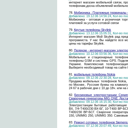
интернет магазин мобильной связи, п
телефонам,доска объявлений мобильно
78.
Мобионика : Платежные терминалы 
Добавлено: 19.12.06 14:56:24, Кол-во п
Мобионика - оптовая и розничная тор
платежей за услуги сотовой связи
79.
Крутые телефоны Skylink
Добавлено: 13.12.06 15:05:31, Кол-во п
Интернет магазин Мой Skylink рад пре
програмиста. У нас Вы найдете все м
цены на тарифы Skylink.
80.
Пелеком - интернет-магазин электр
Добавлено: 10.12.06 03:56:36, Кол-во п
Мобильные и стационарные телефон
телефоны GSM и системы GPS. Подключ
Украине. Комплексная телефонизаци
Выберите необходимый товар на сайте http
81.
мобильные телефоны Nokia
Добавлено: 09.12.06 22:30:28, Кол-во п
Продажа мобильных телефонов Nokia, S
по Москве.. Русские буквы на клавиат
24 67 в рабочие дни с 10 до 18ч. или на
82.
Бензиновые электростанции: Серия
Сварочные генераторы MIG ONE. Достав
Добавлено: 09.12.06 16:15:30, Кол-во п
Электростанции бытовые работающие н
ВX, 7/4-Т400/230 ВX-БГ, 10-Т400 ВР-БС
T400/230 ВР-БСГ. Сварочне генераторы
150, UNIMIG 250, UNIMIG 350. Самовыв
83.
Ремонт сотовых телефонов Siemens 
Добавлено: 07.12.06 20:07:49, Кол-во п