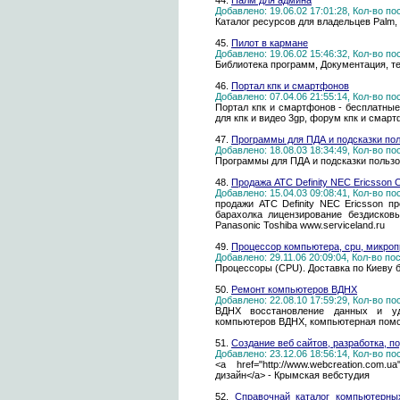
44.
Палм для админа
Добавлено: 19.06.02 17:01:28, Кол-во п
Каталог ресурсов для владельцев Palm,
45.
Пилот в кармане
Добавлено: 19.06.02 15:46:32, Кол-во п
Библиотека программ, Документация, те
46.
Портал кпк и смартфонов
Добавлено: 07.04.06 21:55:14, Кол-во п
Портал кпк и смартфонов - бесплатные
для кпк и видео 3gp, форум кпк и смарт
47.
Программы для ПДА и подсказки по
Добавлено: 18.08.03 18:34:49, Кол-во п
Программы для ПДА и подсказки польз
48.
Продажа АТС Definity NEC Ericsson C
Добавлено: 15.04.03 09:08:41, Кол-во п
продажи АТС Definity NEC Ericsson п
барахолка лицензирование бездисков
Panasonic Toshiba www.serviceland.ru
49.
Процессор компьютера, cpu, микроп
Добавлено: 29.11.06 20:09:04, Кол-во п
Процессоры (CPU). Доставка по Киеву 
50.
Ремонт компьютеров ВДНХ
Добавлено: 22.08.10 17:59:29, Кол-во п
ВДНХ восстановление данных и уд
компьютеров ВДНХ, компьютерная по
51.
Создание веб сайтов, разработка, 
Добавлено: 23.12.06 18:56:14, Кол-во п
<a href="http://www.webcreation.co
дизайн</a> - Крымская вебстудия
52.
Справочнай каталог компьютерны