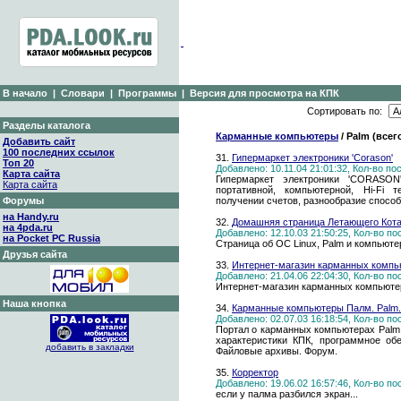
В начало
|
Словари
|
Программы
|
Версия для просмотра на КПК
Сортировать по:
Разделы каталога
Карманные компьютеры
/ Palm (всег
Добавить сайт
100 последних ссылок
31.
Гипермаркет электроники 'Corason'
Топ 20
Добавлено: 10.11.04 21:01:32, Кол-во п
Карта сайта
Гипермаркет электроники 'CORASON
Карта сайта
портативной, компьютерной, Hi-Fi 
Форумы
получении счетов, разнообразие способ
на Handy.ru
32.
Домашняя страница Летающего Кот
на 4pda.ru
Добавлено: 12.10.03 21:50:25, Кол-во п
на Pocket PC Russia
Страница об ОС Linux, Palm и компьюте
Друзья сайта
33.
Интернет-магазин карманных компь
Добавлено: 21.04.06 22:04:30, Кол-во п
Интернет-магазин карманных компьюте
Наша кнопка
34.
Карманные компьютеры Палм. Palm.r
Добавлено: 02.07.03 16:18:54, Кол-во п
Портал о карманных компьютерах Palm
характеристики КПК, программное об
добавить в закладки
Файловые архивы. Форум.
35.
Корректор
Добавлено: 19.06.02 16:57:46, Кол-во п
если у палма разбился экран...