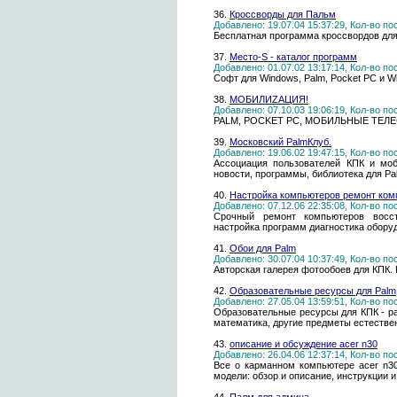
36.
Кроссворды для Пальм
Добавлено: 19.07.04 15:37:29, Кол-во п
Бесплатная программа кроссвордов для
37.
Место-S - каталог программ
Добавлено: 01.07.02 13:17:14, Кол-во п
Cофт для Windows, Palm, Pocket PC и 
38.
МОБИЛИZАЦИЯ!
Добавлено: 07.10.03 19:06:19, Кол-во п
PALM, POCKET PC, МОБИЛЬНЫЕ ТЕЛЕФО
39.
Московский PalmКлуб.
Добавлено: 19.06.02 19:47:15, Кол-во п
Ассоциация пользователей КПК и моб
новости, программы, библиотека для Pa
40.
Настройка компьютеров ремонт ком
Добавлено: 07.12.06 22:35:08, Кол-во п
Срочный ремонт компьютеров восст
настройка программ диагностика обору
41.
Обои для Palm
Добавлено: 30.07.04 10:37:49, Кол-во п
Авторская галерея фотообоев для КПК.
42.
Образовательные ресурсы для Palm
Добавлено: 27.05.04 13:59:51, Кол-во п
Образовательные ресурсы для КПК - р
математика, другие предметы естестве
43.
описание и обсуждение acer n30
Добавлено: 26.04.06 12:37:14, Кол-во п
Все о карманном компьютере acer n3
модели: обзор и описание, инструкции 