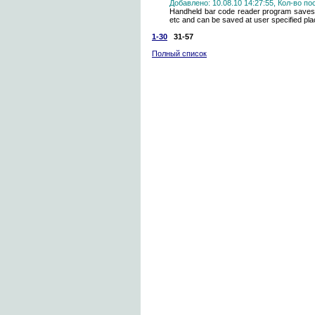
Добавлено: 10.08.10 14:27:55, Кол-во п
Handheld bar code reader program saves ge
etc and can be saved at user specified pla
1-30
31-57
Полный список