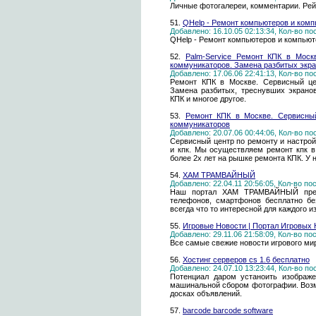
Личные фотогалереи, комментарии. Рей
51.
QHelp - Ремонт компьютеров и ком
Добавлено: 16.10.05 02:13:34, Кол-во п
QHelp - Ремонт компьютеров и компьют
52.
Palm-Service Ремонт КПК в Мос
коммуникаторов. Замена разбитых экра
Добавлено: 17.06.06 22:41:13, Кол-во п
Ремонт КПК в Москве. Сервисный це
Замена разбитых, треснувших экрано
КПК и многое другое.
53.
Ремонт КПК в Москве. Сервисны
коммуникаторов
Добавлено: 20.07.06 00:44:06, Кол-во п
Сервисный центр по ремонту и настро
и кпк. Мы осуществляем ремонт кпк 
более 2х лет на рышке ремонта КПК. У 
54.
ХАМ ТРАМВАЙНЫЙ
Добавлено: 22.04.11 20:56:05, Кол-во п
Наш портал ХАМ ТРАМВАЙНЫЙ предл
телефонов, смартфонов бесплатно бе
всегда что то интересной для каждого из
55.
Игровые Новости | Портал Игровых
Добавлено: 29.11.06 21:58:09, Кол-во п
Все самые свежие новости игрового ми
56.
Хостинг серверов cs 1.6 бесплатно
Добавлено: 24.07.10 13:23:44, Кол-во п
Потенциал даром устаноить изображе
машинальной сбором фотографии. Возм
досках объявлений.
57.
barcode barcode software