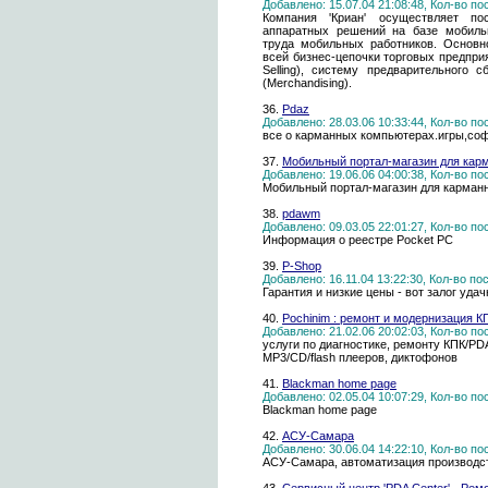
Добавлено: 15.07.04 21:08:48, Кол-во п
Компания 'Криан' осуществляет по
аппаратных решений на базе мобильн
труда мобильных работников. Основн
всей бизнес-цепочки торговых предпри
Selling), систему предварительного с
(Merchandising).
36.
Pdaz
Добавлено: 28.03.06 10:33:44, Кол-во п
все о карманных компьютерах.игры,соф
37.
Мобильный портал-магазин для кар
Добавлено: 19.06.06 04:00:38, Кол-во п
Мобильный портал-магазин для карман
38.
pdawm
Добавлено: 09.03.05 22:01:27, Кол-во п
Информация о реестре Pocket PC
39.
P-Shop
Добавлено: 16.11.04 13:22:30, Кол-во п
Гарантия и низкие цены - вот залог уда
40.
Pochinim : ремонт и модернизация К
Добавлено: 21.02.06 20:02:03, Кол-во п
услуги по диагностике, ремонту КПК/P
MP3/CD/flash плееров, диктофонов
41.
Blackman home page
Добавлено: 02.05.04 10:07:29, Кол-во п
Blackman home page
42.
АСУ-Самара
Добавлено: 30.06.04 14:22:10, Кол-во п
АСУ-Самара, автоматизация производс