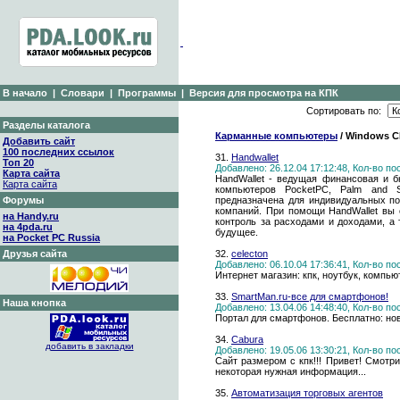
В начало
|
Словари
|
Программы
|
Версия для просмотра на КПК
Сортировать по:
Разделы каталога
Карманные компьютеры
/ Windows C
Добавить сайт
100 последних ссылок
31.
Handwallet
Топ 20
Добавлено: 26.12.04 17:12:48, Кол-во п
Карта сайта
HandWallet - ведущая финансовая и 
Карта сайта
компьютеров PocketPC, Palm and 
Форумы
предназначена для индивидуальных по
компаний. При помощи HandWallet вы 
на Handy.ru
контроль за расходами и доходами, а
на 4pda.ru
будущее.
на Pocket PC Russia
Друзья сайта
32.
celecton
Добавлено: 06.10.04 17:36:41, Кол-во п
Интернет магазин: кпк, ноутбук, компью
33.
SmartMan.ru-все для смартфонов!
Наша кнопка
Добавлено: 13.04.06 14:48:40, Кол-во п
Портал для смартфонов. Бесплатно: но
34.
Cabura
добавить в закладки
Добавлено: 19.05.06 13:30:21, Кол-во п
Сайт размером с кпк!!! Привет! Смотри
некоторая нужная информация...
35.
Автоматизация торговых агентов