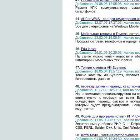
43.
Сервисный центр 'PDA Center' - Рем
Добавлено: 29.06.06 12:05:05, Кол-во п
Ремонт КПК, коммуникаторов, сма
смартфонов.
44.
All For WMS - все для смартфонов н
Добавлено: 12.07.07 17:37:03, Кол-во п
Все для смартфонов на Windows Mobile
45.
Мобильная техника в Гомеле: сото
Добавлено: 23.02.05 19:08:54, Кол-во п
Продажа сотовых телефонов в городе 
46.
Pda Israel
Добавлено: 26.01.06 20:28:08, Кол-во п
На сайте можно найти новости и обз
навигации и мобильных технологии
47.
Тонкие клиенты AK-Systems
Добавлено: 18.05.04 13:57:19, Кол-во п
Тонкие клиенты AK-Systems, windows
безопасность данных
48.
переезд, дачный переезд, квартирны
Добавлено: 11.12.06 10:59:37, Кол-во п
Наша компания специализируется на ор
внимательно отнесёмся ко всем В
осуществим переезд быстро и аккур
который будет предусматривать наш
имущества.
49.
Форум для программистов - PHP, C++,
Добавлено: 13.05.06 08:31:21, Кол-во п
Электронные учебники PHP, C++, Delphi
CSS, PERL, Builder C++, Unix, Xml, Win
50.
Фота-Мота - хостинг фотоальбомов
Добавлено: 01.03.06 19:34:30, Кол-во п