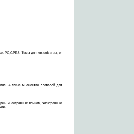
t PC,GPRS. Темы для кпк,soft,игры, e-
ords. А также множество словарей для
курсы иностранных языков, электронные
сии.