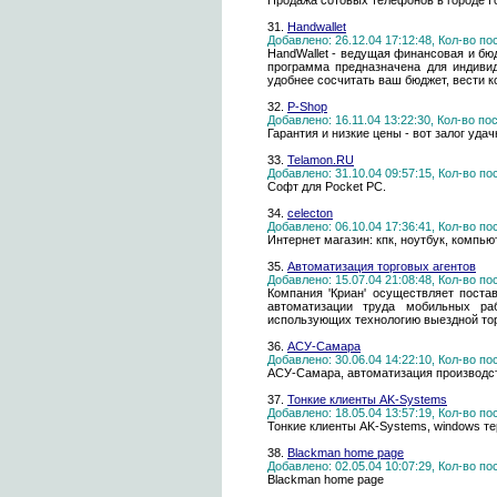
Продажа сотовых телефонов в городе 
31.
Handwallet
Добавлено: 26.12.04 17:12:48, Кол-во п
HandWallet - ведущая финансовая и бю
программа предназначена для индиви
удобнее сосчитать ваш бюджет, вести к
32.
P-Shop
Добавлено: 16.11.04 13:22:30, Кол-во п
Гарантия и низкие цены - вот залог уда
33.
Telamon.RU
Добавлено: 31.10.04 09:57:15, Кол-во п
Софт для Pocket PC.
34.
celecton
Добавлено: 06.10.04 17:36:41, Кол-во п
Интернет магазин: кпк, ноутбук, компью
35.
Автоматизация торговых агентов
Добавлено: 15.07.04 21:08:48, Кол-во п
Компания 'Криан' осуществляет пост
автоматизации труда мобильных раб
использующих технологию выездной торго
36.
АСУ-Самара
Добавлено: 30.06.04 14:22:10, Кол-во п
АСУ-Самара, автоматизация производс
37.
Тонкие клиенты AK-Systems
Добавлено: 18.05.04 13:57:19, Кол-во п
Тонкие клиенты AK-Systems, windows т
38.
Blackman home page
Добавлено: 02.05.04 10:07:29, Кол-во п
Blackman home page