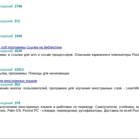
осещений:
2796
осещений:
372
осещений:
1946
,soft,программы,ссылки на библиотеки
осещений:
4036
аммы и ссылки для arm и xscale процессоров. Описание карманного компьютера Pocke
осещений:
12913
сылки, программы. Помощь для начинающих
ия иностранных языков
осещений:
862
ению многих пользователей, программа для изучения иностранных слов - LearnW
осещений:
379
 изучением иностранных языков и работами по переводу. Самоучители, учебники, 
ws, Palm OS, Pocket PC - словари, переводчики, русификаторы. Доставка по всей Рос