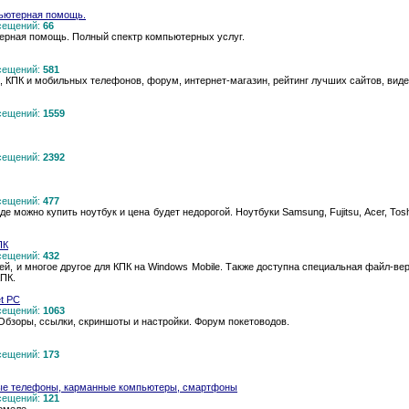
пьютерная помощь.
осещений:
66
ерная помощь. Полный спектр компьютерных услуг.
осещений:
581
, КПК и мобильных телефонов, форум, интернет-магазин, рейтинг лучших сайтов, видео
осещений:
1559
осещений:
2392
осещений:
477
е можно купить ноутбук и цена будет недорогой. Ноутбуки Samsung, Fujitsu, Acer, Tosh
ПК
осещений:
432
й, и многое другое для КПК на Windows Mobile. Также доступна специальная файл-ве
КПК.
t PC
осещений:
1063
Обзоры, ссылки, скриншоты и настройки. Форум покетоводов.
осещений:
173
вые телефоны, карманные компьютеры, смартфоны
осещений:
121