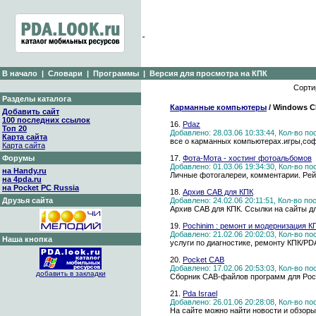
В начало
|
Словари
|
Программы
|
Версия для просмотра на КПК
Сорти
Разделы каталога
Карманные компьютеры
/ Windows C
Добавить сайт
100 последних ссылок
16.
Pdaz
Топ 20
Добавлено: 28.03.06 10:33:44, Кол-во п
Карта сайта
все о карманных компьютерах.игры,соф
Карта сайта
Форумы
17.
Фота-Мота - хостинг фотоальбомов
Добавлено: 01.03.06 19:34:30, Кол-во п
на Handy.ru
Личные фотогалереи, комментарии. Рей
на 4pda.ru
на Pocket PC Russia
18.
Архив CAB для КПК
Друзья сайта
Добавлено: 24.02.06 20:11:51, Кол-во п
Архив CAB для КПК. Ссылки на сайты д
19.
Pochinim : ремонт и модернизация К
Добавлено: 21.02.06 20:02:03, Кол-во п
Наша кнопка
услуги по диагностике, ремонту КПК/PD
20.
Pocket CAB
Добавлено: 17.02.06 20:53:03, Кол-во п
добавить в закладки
Сборник CAB-файлов программ для Poc
21.
Pda Israel
Добавлено: 26.01.06 20:28:08, Кол-во п
На сайте можно найти новости и обзоры