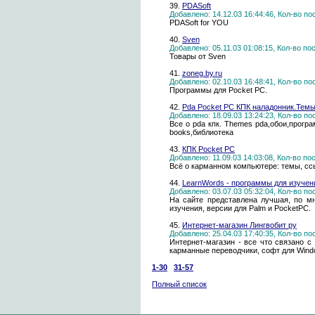
39.
PDASoft
Добавлено: 14.12.03 16:44:46, Кол-во п
PDASoft for YOU
40.
Sven
Добавлено: 05.11.03 01:08:15, Кол-во п
Товары от Sven
41.
zoneg.by.ru
Добавлено: 02.10.03 16:48:41, Кол-во п
Программы для Pocket PC.
42.
Pda Pocket PC КПК наладонник.Темы
Добавлено: 18.09.03 13:24:23, Кол-во п
Все о pda кпк. Themes pda,обои,прогр
books,библиотека
43.
КПК Pocket PC
Добавлено: 11.09.03 14:03:08, Кол-во п
Всё о карманном компьютере: темы, с
44.
LearnWords - программы для изучен
Добавлено: 03.07.03 05:32:04, Кол-во п
На сайте представлена лучшая, по мн
изучения, версии для Palm и PocketPC.
45.
Интернет-магазин Лингвобит ру
Добавлено: 25.04.03 17:40:35, Кол-во п
Интернет-магазин - все что связано с
карманные переводчики, софт для Windo
1-30
31-57
Полный список