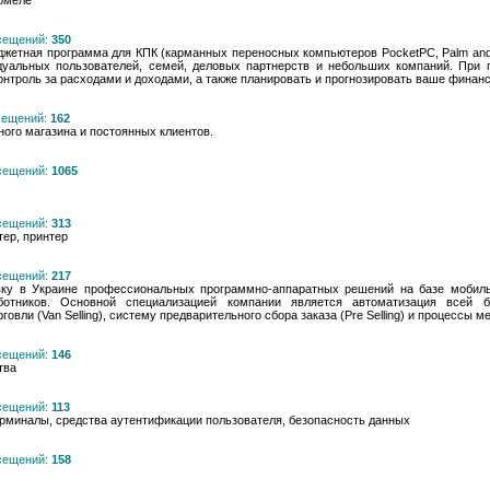
Гомеле
осещений:
350
джетная программа для КПК (карманных переносных компьютеров PocketPC, Palm an
дуальных пользователей, семей, деловых партнерств и небольших компаний. При 
онтроль за расходами и доходами, а также планировать и прогнозировать ваше финан
осещений:
162
чного магазина и постоянных клиентов.
осещений:
1065
осещений:
313
тер, принтер
осещений:
217
авку в Украине профессиональных программно-аппаратных решений на базе мобиль
отников. Основной специализацией компании является автоматизация всей би
вли (Van Selling), систему предварительного сбора заказа (Pre Selling) и процессы ме
осещений:
146
тва
осещений:
113
ерминалы, средства аутентификации пользователя, безопасность данных
осещений:
158