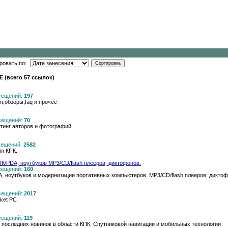
ровать по:
E (всего 57 ссылок)
осещений:
197
т,обзоры,faq и прочее
осещений:
70
тинг авторов и фотографий.
осещений:
2582
ля КПК.
ПК/PDA, ноутбуков MP3/CD/flash плееров, диктофонов.
осещений:
160
A, ноутбуков и модернизации портативных компьютеров, MP3/CD/flash плееров, дикто
осещений:
2017
ket PC
осещений:
119
 последних новинок в области КПК, Спутниковой навигации и мобильных технологии