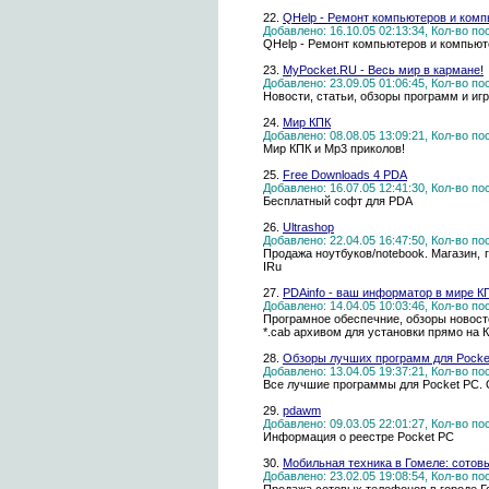
22.
QHelp - Ремонт компьютеров и ком
Добавлено: 16.10.05 02:13:34, Кол-во п
QHelp - Ремонт компьютеров и компьют
23.
MyPocket.RU - Весь мир в кармане!
Добавлено: 23.09.05 01:06:45, Кол-во п
Новости, статьи, обзоры программ и игр
24.
Мир КПК
Добавлено: 08.08.05 13:09:21, Кол-во п
Мир КПК и Mp3 приколов!
25.
Free Downloads 4 PDA
Добавлено: 16.07.05 12:41:30, Кол-во п
Бесплатный софт для PDA
26.
Ultrashop
Добавлено: 22.04.05 16:47:50, Кол-во п
Продажа ноутбуков/notebook. Магазин, гд
IRu
27.
PDAinfo - ваш информатор в мире К
Добавлено: 14.04.05 10:03:46, Кол-во п
Програмное обеспечние, обзоры новосте
*.cab архивом для установки прямо на 
28.
Обзоры лучших программ для Pocke
Добавлено: 13.04.05 19:37:21, Кол-во п
Все лучшие программы для Pocket PC. 
29.
pdawm
Добавлено: 09.03.05 22:01:27, Кол-во п
Информация о реестре Pocket PC
30.
Мобильная техника в Гомеле: сото
Добавлено: 23.02.05 19:08:54, Кол-во п