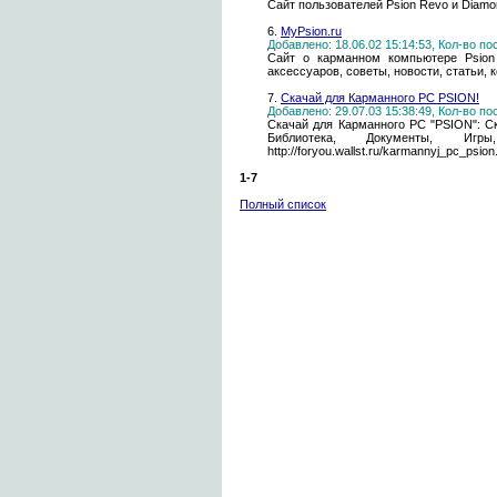
Сайт пользователей Psion Revo и Diam
6.
MyPsion.ru
Добавлено: 18.06.02 15:14:53, Кол-во п
Сайт о карманном компьютере Psion
аксессуаров, советы, новости, статьи, 
7.
Скачай для Карманного PC PSION!
Добавлено: 29.07.03 15:38:49, Кол-во п
Скачай для Карманного PC "PSION": С
Библиотека, Документы, 
http://foryou.wallst.ru/karmannyj_pc_psion
1-7
Полный список