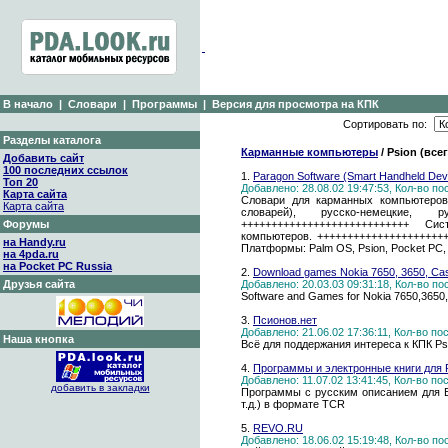
В начало
|
Словари
|
Программы
|
Версия для просмотра на КПК
Сортировать по:
Разделы каталога
Карманные компьютеры
/ Psion (все
Добавить сайт
100 последних ссылок
1.
Paragon Software (Smart Handheld Devi
Топ 20
Добавлено: 28.08.02 19:47:53, Кол-во п
Карта сайта
Словари для карманных компьютеров 
Карта сайта
словарей), русско-немецкие, р
Форумы
++++++++++++++++++++++++++++ С
компьютеров. +++++++++++++++++++++
на Handy.ru
Платформы: Palm OS, Psion, Pocket PC, N
на 4pda.ru
на Pocket PC Russia
2.
Download games Nokia 7650, 3650, Casi
Друзья сайта
Добавлено: 20.03.03 09:31:18, Кол-во п
Software and Games for Nokia 7650,3650, 
3.
Псионов.нет
Добавлено: 21.06.02 17:36:11, Кол-во п
Наша кнопка
Всё для поддержания интереса к КПК Psi
4.
Программы и электронные книги для 
Добавлено: 11.07.02 13:41:45, Кол-во п
добавить в закладки
Программы с русским описанием для EP
т.д.) в формате TCR
5.
REVO.RU
Добавлено: 18.06.02 15:19:48, Кол-во п