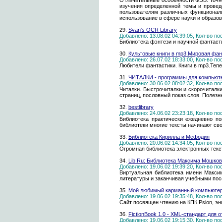
Отличительные особенности ФЭБ: точн
изучения определенной темы и провед
пользователям различных функциональ
использование в сфере науки и образов
29.
Svan's OCR Library
Добавлено: 13.08.02 04:39:05, Кол-во п
Библиотека фэнтези и научной фантаст
30.
Культовые книги в mp3.Мировая фан
Добавлено: 26.07.02 18:33:00, Кол-во п
Любители фантастики. Книги в mp3.Тепер
31.
ЧИТАЛКИ - программы для компьюте
Добавлено: 30.06.02 08:02:32, Кол-во п
Читалки. Быстрочиталки и скорочиталки
страниц, пословный показ слов. Полез
32.
bestlibrary
Добавлено: 24.06.02 23:23:18, Кол-во п
Библиотека практически ежедневно по
библиотеки многие тексты начинают сво
33.
Библиотека Кирилла и Мефодия
Добавлено: 20.06.02 14:34:05, Кол-во п
Огромная библиотека электронных текс
34.
Lib.Ru: Библиотека Максима Мошко
Добавлено: 19.06.02 19:39:20, Кол-во п
Виртуальная библиотека имени Макси
литературы и заканчивая учебными по
35.
Мой любимый карманный компьюте
Добавлено: 19.06.02 19:35:48, Кол-во п
Сайт посвящен чтению на КПК Psion, эн
36.
FictionBook 1.0 - XML-стандарт для 
Добавлено: 19.06.02 19:15:30, Кол-во п