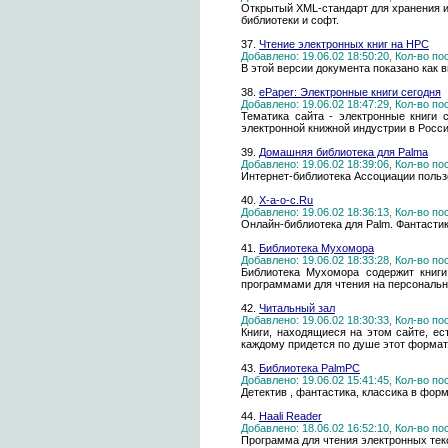
Открытый XML-стандарт для хранения и
библиотеки и софт.
37.
Чтение электронных книг на HPC
Добавлено: 19.06.02 18:50:20, Кол-во п
В этой версии документа показано как 
38.
ePaper: Электронные книги сегодня
Добавлено: 19.06.02 18:47:29, Кол-во п
Тематика сайта - электронные книги с
электронной книжной индустрии в Росси
39.
Домашняя библиотека для Palma
Добавлено: 19.06.02 18:39:06, Кол-во п
Интернет-библиотека Ассоциации польз
40.
Х-a-o-c.Ru
Добавлено: 19.06.02 18:36:13, Кол-во п
Онлайн-библиотека для Palm. Фантастика
41.
Библиотека Мухомора
Добавлено: 19.06.02 18:33:28, Кол-во п
Библиотека Мухомора содержит книги
программами для чтения на персональных 
42.
Читальный зал
Добавлено: 19.06.02 18:30:33, Кол-во п
Книги, находящиеся на этом сайте, ес
каждому придется по душе этот формат,
43.
Библиотека PalmPC
Добавлено: 19.06.02 15:41:45, Кол-во п
Детектив , фантастика, классика в фо
44.
Haali Reader
Добавлено: 18.06.02 16:52:10, Кол-во п
Программа для чтения электронных тек