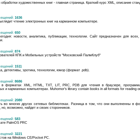
 обработки художественных книг - главная страница. Краткий курс XML, описание ста
осещений:
1636
выглядит чтение электронных книг на карманном компьютере.
осещений:
650
егодня: новости, аналитика, публикации, технологии. Сайт предназначен для всех
и.
осещений:
874
ователей КПК и Мобильных устройств "Московский ПалмКлуб"
осещений:
1511
, детективы, эротика, технологии, юмор (формат .pdb).
осещений:
8686
 в форматах XML, HTML, TXT, LIT, PRC, PDB для чтения в браузере, программ
и карманных компьютерах. Muhomor's library contain books in all formats for reading 
осещений:
2080
ть во многих других сетевых библиотеках. Разница в том, что они выполненны в фор
 но, возможно, найдет и своих сторонников.
осещений:
583
рмате PalmOS PRC
осещений:
3221
стов на Windows CE/Pocket PC.