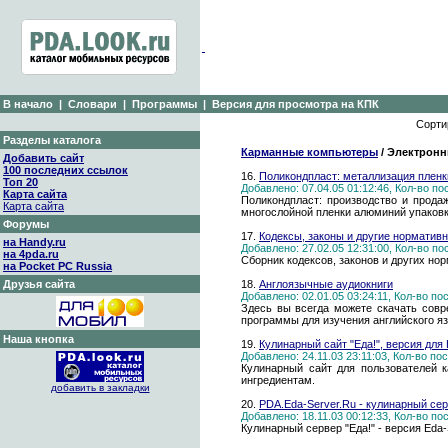
В начало
|
Словари
|
Программы
|
Версия для просмотра на КПК
Сорти
Разделы каталога
Карманные компьютеры
/ Электронн
Добавить сайт
100 последних ссылок
16.
Поликондпласт: металлизация пленк
Топ 20
Добавлено: 07.04.05 01:12:46, Кол-во п
Карта сайта
Поликондпласт: производство и прода
Карта сайта
многослойной пленки алюминий упаковка
Форумы
17.
Кодексы, законы и другие норматив
на Handy.ru
Добавлено: 27.02.05 12:31:00, Кол-во п
на 4pda.ru
Сборник кодексов, законов и других нор
на Pocket PC Russia
Друзья сайта
18.
Англоязычные аудиокниги
Добавлено: 02.01.05 03:24:11, Кол-во п
Здесь вы всегда можете скачать совр
программы для изучения английского я
Наша кнопка
19.
Кулинарный сайт "Еда!", версия для 
Добавлено: 24.11.03 23:11:03, Кол-во п
Кулинарный сайт для пользователей 
ингредиентам.
добавить в закладки
20.
PDA.Eda-Server.Ru - кулинарный сер
Добавлено: 18.11.03 00:12:33, Кол-во п
Кулинарный сервер "Еда!" - версия Eda