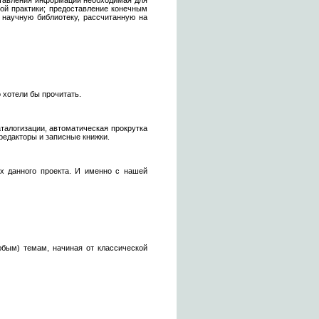
ставления информации необходимая для
ой практики; предоставление конечным
 научную библиотеку, рассчитанную на
о хотели бы прочитать.
аталогизации, автоматическая прокрутка
редакторы и записные книжки.
ах данного проекта. И именно с нашей
бым) темам, начиная от классической