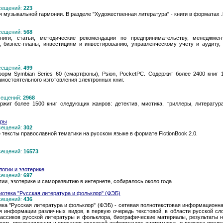
осещений:
223
 музыкальной гармонии. В разделе "Художественная литература" - книги в форматах .li
осещений:
568
иги, статьи, методические рекомендации по предпринимательству, менеджменту
, бизнес-планы, инвестициям и инвестированию, управленческому учету и аудиту,
осещений:
499
орм Symbian Series 60 (смартфоны), Psion, PocketPC. Содержит более 2400 книг 
мостоятельного изготовления электронных книг.
осещений:
2968
ржит более 1500 книг следующих жанров: детектив, мистика, триллеры, литература
уры
осещений:
302
тексты православной тематики на русском языке в формате FictionBook 2.0.
осещений:
16573
логии и эзотерике
осещений:
697
гии, эзотерике и саморазвитию в интернете, собиралось около года
отека "Русская литература и фольклор" (ФЭБ)
осещений:
436
ка "Русская литература и фольклор" (ФЭБ) - сетевая полнотекстовая информационна
я информации различных видов, в первую очередь текстовой, в области русской с
лассиков русской литературы и фольклора, биографические материалы, результаты 