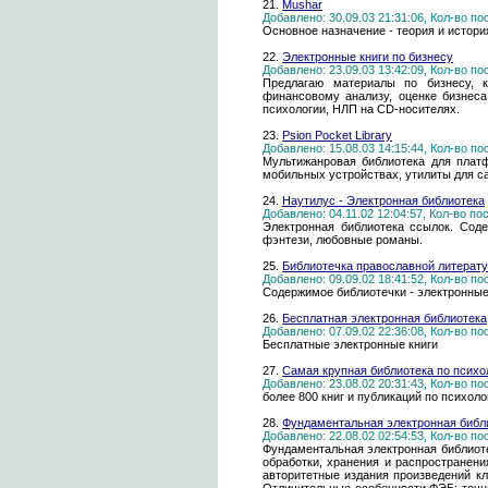
21.
Mushar
Добавлено: 30.09.03 21:31:06, Кол-во п
Основное назначение - теория и история
22.
Электронные книги по бизнесу
Добавлено: 23.09.03 13:42:09, Кол-во п
Предлагаю материалы по бизнесу, кн
финансовому анализу, оценке бизнеса
психологии, НЛП на CD-носителях.
23.
Psion Pocket Library
Добавлено: 15.08.03 14:15:44, Кол-во п
Мультижанровая библиотека для платф
мобильных устройствах, утилиты для са
24.
Наутилус - Электронная библиотека
Добавлено: 04.11.02 12:04:57, Кол-во п
Электронная библиотека ссылок. Соде
фэнтези, любовные романы.
25.
Библиотечка православной литерат
Добавлено: 09.09.02 18:41:52, Кол-во п
Содержимое библиотечки - электронные 
26.
Бесплатная электронная библиотека
Добавлено: 07.09.02 22:36:08, Кол-во п
Бесплатные электронные книги
27.
Самая крупная библиотека по психо
Добавлено: 23.08.02 20:31:43, Кол-во п
более 800 книг и публикаций по психоло
28.
Фундаментальная электронная библи
Добавлено: 22.08.02 02:54:53, Кол-во п
Фундаментальная электронная библиоте
обработки, хранения и распространени
авторитетные издания произведений к