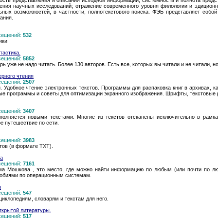
ость представления и описания исходной информации; системность и полнота пред
ения научных исследований; отражение современного уровня филологии и эдиционн
ных возможностей, в частности, полнотекстового поиска. ФЭБ представляет собой
ания.
осещений:
532
ики
тастика.
осещений:
5852
ь уже не надо читать. Более 130 авторов. Есть все, которых вы читали и не читали, н
рного чтения
осещений:
2507
. Удобное чтение электронных текстов. Программы для распаковка книг в архивах, к
ные программы и советы для оптимизации экранного изображения. Шрифты, текстовые 
осещений:
3407
полняется новыми текстами. Многие из текстов отсканены исключительно в рамк
е путешествие по сети.
осещений:
3983
тов (в формате TXT).
ва
осещений:
7161
ма Мошкова , это место, где можно найти информацию по любым (или почти по лю
собиями по операционным системам.
р
осещений:
547
циклопедиям, словарям и текстам для него.
открытой литературы.
осещений:
517