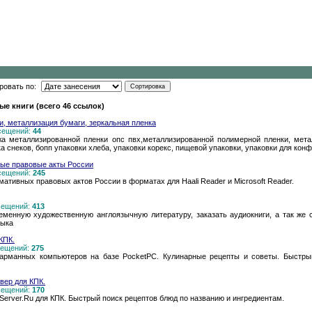
ровать по:
ые книги (всего 46 ссылок)
и, металлизация бумаги, зеркальная пленка
осещений:
44
жа металлизированной пленки опс пвх,металлизированной полимерной пленки, мета
 снеков, бопп упаковки хлеба, упаковки корекс, пищевой упаковки, упаковки для конф
ные правовые акты России
осещений:
245
мативных правовых актов России в форматах для Haali Reader и Microsoft Reader.
осещений:
413
еменную художественную англоязычную литературу, заказать аудиокниги, а так же 
зыка
КПК.
осещений:
275
карманных компьютеров на базе PocketPC. Кулинарные рецепты и советы. Быстры
вер для КПК.
осещений:
170
-Server.Ru для КПК. Быстрый поиск рецептов блюд по названию и ингредиентам.