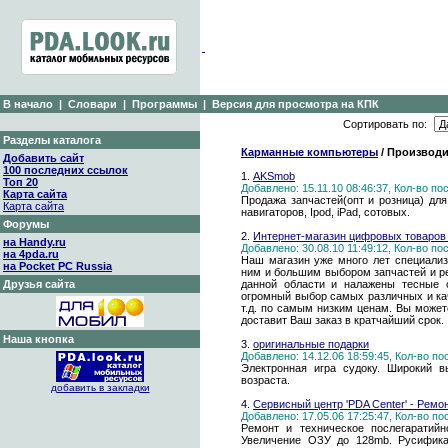
В начало
|
Словари
|
Программы
|
Версия для просмотра на КПК
Сортировать по:
Разделы каталога
Карманные компьютеры
/ Производи
Добавить сайт
100 последних ссылок
1.
AKSmob
Топ 20
Добавлено: 15.11.10 08:46:37, Кол-во п
Карта сайта
Продажа запчастей(опт и розница) для
Карта сайта
навигаторов, Ipod, iPad, сотовых.
Форумы
2.
Интернет-магазин цифровых товаров 
на Handy.ru
Добавлено: 30.08.10 11:49:12, Кол-во п
на 4pda.ru
Наш магазин уже много лет специализ
на Pocket PC Russia
ним и большим выбором запчастей и р
Друзья сайта
данной области и налажены тесные 
огромный выбор самых различных и ка
т.д. по самым низким ценам. Вы может
доставит Ваш заказ в кратчайший срок.
Наша кнопка
3.
оригинальные подарки
Добавлено: 14.12.06 18:59:45, Кол-во п
Электронная игра судоку. Широкий 
возраста.
добавить в закладки
4.
Сервисный центр 'PDA Center' - Ремо
Добавлено: 17.05.06 17:25:47, Кол-во п
Ремонт и техническое послегаратийн
Увеличение ОЗУ до 128mb. Русифика