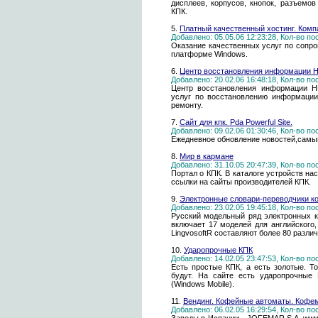
дисплеев, корпусов, кнопок, разъемов
КПК.
5.
Платный качественный хостинг. Комп
Добавлено: 05.05.06 12:23:28, Кол-во п
Оказание качественных услуг по сопро
платформе Windows.
6.
Центр восстановления информации 
Добавлено: 20.02.06 16:48:18, Кол-во п
Центр восстановления информации H
услуг по восстановлению информации
ремонту.
7.
Сайт для кпк. Pda Powerful Site.
Добавлено: 09.02.06 01:30:46, Кол-во п
Ежедневное обновление новостей,самы
8.
Мир в кармане
Добавлено: 31.10.05 20:47:39, Кол-во п
Портал о КПК. В каталоге устройств н
ссылки на сайты производителей КПК.
9.
Электронные словари-переводчики к
Добавлено: 23.02.05 19:45:18, Кол-во п
Русский модельный ряд электронных к
включает 17 моделей для английского,
LingvosoftR составляют более 80 разл
10.
Ударопрочные КПК
Добавлено: 14.02.05 23:47:53, Кол-во п
Есть простые КПК, а есть золотые. Т
будут. На сайте есть ударопрочные
(Windows Mobile).
11.
Вендинг. Кофейные автоматы. Кофе
Добавлено: 06.02.05 16:29:54, Кол-во п