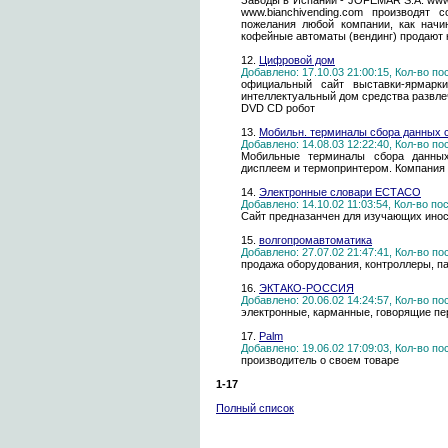
Заводы в Испании - JOFEMAR S.A. www.
www.bianchivending.com производят 
пожелания любой компании, как начи
кофейные автоматы (вендинг) продают 
12.
Цифровой дом
Добавлено: 17.10.03 21:00:15, Кол-во п
официальный сайт выставки-ярмар
интеллектуальный дом средства развл
DVD CD робот
13.
Мобильн. терминалы сбора данных 
Добавлено: 14.08.03 12:22:40, Кол-во п
Мобильные терминалы сбора данных
дисплеем и термопринтером. Компания
14.
Электронные словари ЕСТАСО
Добавлено: 14.10.02 11:03:54, Кол-во п
Сайт предназанчен для изучающих инос
15.
волгопромавтоматика
Добавлено: 27.07.02 21:47:41, Кол-во п
продажа оборудования, контроллеры, п
16.
ЭКТАКО-РОССИЯ
Добавлено: 20.06.02 14:24:57, Кол-во п
электронные, карманные, говорящие пе
17.
Palm
Добавлено: 19.06.02 17:09:03, Кол-во п
производитель о своем товаре
1-17
Полный список