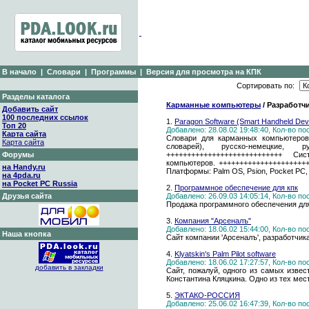
В начало
|
Словари
|
Программы
|
Версия для просмотра на КПК
Сортировать по:
Разделы каталога
Карманные компьютеры
/ Разработч
Добавить сайт
100 последних ссылок
1.
Paragon Software (Smart Handheld Devi
Топ 20
Добавлено: 28.08.02 19:48:40, Кол-во п
Карта сайта
Словари для карманных компьютеров 
Карта сайта
словарей), русско-немецкие, р
Форумы
++++++++++++++++++++++++++++ С
компьютеров. +++++++++++++++++++++
на Handy.ru
Платформы: Palm OS, Psion, Pocket PC, N
на 4pda.ru
на Pocket PC Russia
2.
Программное обеспечение для кпк
Друзья сайта
Добавлено: 26.09.03 14:05:14, Кол-во п
Продажа программного обеспечения дл
3.
Компания "Арсеналъ"
Добавлено: 18.06.02 15:44:00, Кол-во п
Наша кнопка
Сайт компании 'Арсеналъ', разработчика
4.
Klyatskin's Palm Pilot software
Добавлено: 18.06.02 17:27:57, Кол-во п
добавить в закладки
Сайт, пожалуй, одного из самых изве
Константина Кляцкина. Одно из тех мест
5.
ЭКТАКО-РОССИЯ
Добавлено: 25.06.02 16:47:39, Кол-во п