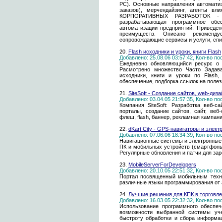
PC). Основные направления автоматизац
заказов), мерчендайзинг, агенты вл
КОРПОРАТИВНЫХ РАЗРАБОТОК - кр
разрабатывающая программное обе
автоматизации предприятий. Приведе
преимуществ. Описано рекоменду
сопровождающие сервисы и услуги, спи
20.
Flash исходники и уроки, книги Flash
Добавлено: 25.08.06 03:57:42, Кол-во п
Ежедневно обновляющийся ресурс о з
Расмотрено множество Часто Задав
исходники, книги и уроки по Flash,
обеспечение, подборка ссылок на полез
21.
SiteSoft - Создание сайтов, web-диз
Добавлено: 03.04.05 21:57:35, Кол-во п
Компания SiteSoft: Разработка веб-с
порталы, создание сайтов, сайт, веб-
флеш, flash, баннер, рекламная кампани
22.
dKart City - GPS-навигаторы и элек
Добавлено: 07.06.06 18:34:39, Кол-во п
Навигационные системы и электронные к
ПК и мобильных устройств (смартфоны
Регулярные обновления и патчи для за
23.
MobileServerForDevelopers
Добавлено: 20.10.05 22:51:32, Кол-во п
Портал посвященный мобильным техно
различные языки программирования от 
24.
Лучшие решения для КПК в торговле
Добавлено: 16.03.05 22:32:32, Кол-во п
Использование программного обеспеч
возможности выбранной системы уче
быстроту обработки и сбора информа