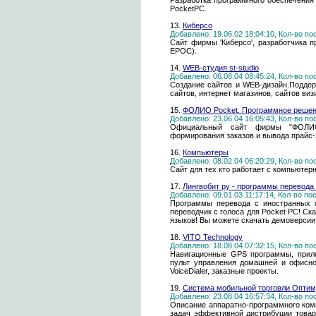
Разработка программного обеспечения 
PocketPC.
13.
Киберсо
Добавлено: 19.06.02 18:04:10, Кол-во п
Сайт фирмы 'Киберсо', разработчика 
EPOC).
14.
WEB-студия st-studio
Добавлено: 06.08.04 08:45:24, Кол-во п
Создание сайтов и WEB-дизайн.Поддер
сайтов, интернет магазинов, сайтов ви
15.
ФОЛИО Pocket. Программное решен
Добавлено: 23.06.04 16:05:43, Кол-во п
Официальный сайт фирмы "ФОЛИО
формирования заказов и вывода прайс-
16.
Компьютеры
Добавлено: 08.02.04 06:20:29, Кол-во п
Сайт для тех кто работает с компьютер
17.
Лингвобит ру - программы перевода
Добавлено: 09.01.03 11:17:14, Кол-во п
Программы перевода с иностранных я
переводчик с голоса для Pocket PC! Ск
языков! Вы можете скачать демоверсии
18.
VITO Technology
Добавлено: 18.08.04 07:32:15, Кол-во п
Навигационные GPS программы, прило
пульт управления домашней и офисно
VoiceDialer, заказные проекты.
19.
Система мобильной торговли Опти
Добавлено: 23.08.04 16:57:34, Кол-во п
Описание аппаратно-программного ко
задач эффективной дистрибуции товар