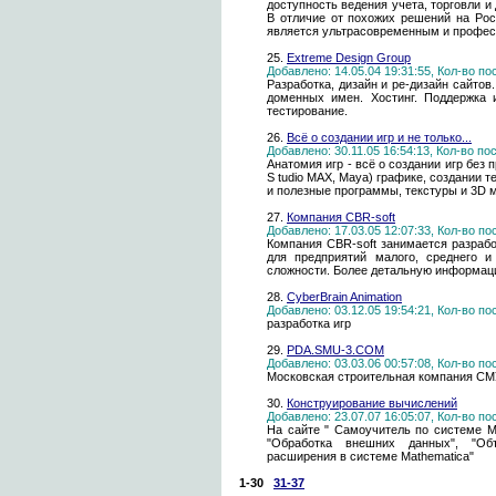
доступность ведения учета, торговли 
В отличие от похожих решений на Рос
является ультрасовременным и профе
25.
Extreme Design Group
Добавлено: 14.05.04 19:31:55, Кол-во п
Разработка, дизайн и ре-дизайн сайто
доменных имен. Хостинг. Поддержка 
тестирование.
26.
Всё о создании игр и не только...
Добавлено: 30.11.05 16:54:13, Кол-во п
Анатомия игр - всё о создании игр без
S tudio MAX, Maya) графике, создании т
и полезные программы, текстуры и 3D м
27.
Компания CBR-soft
Добавлено: 17.03.05 12:07:33, Кол-во п
Компания CBR-soft занимается разраб
для предприятий малого, среднего и
сложности. Более детальную информаци
28.
CyberBrain Animation
Добавлено: 03.12.05 19:54:21, Кол-во п
разработка игр
29.
PDA.SMU-3.COM
Добавлено: 03.03.06 00:57:08, Кол-во п
Московская строительная компания СМУ
30.
Конструирование вычислений
Добавлено: 23.07.07 16:05:07, Кол-во п
На сайте " Самоучитель по системе M
"Обработка внешних данных", "Об
расширения в системе Mathematica"
1-30
31-37