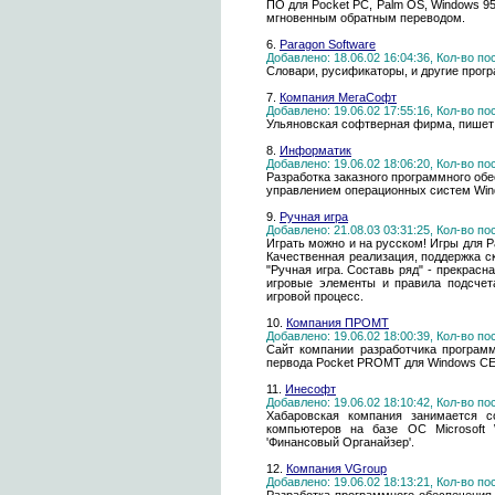
ПО для Pocket PC, Palm OS, Windows 9
мгновенным обратным переводом.
6.
Paragon Software
Добавлено: 18.06.02 16:04:36, Кол-во п
Словари, русификаторы, и другие прогр
7.
Компания МегаСофт
Добавлено: 19.06.02 17:55:16, Кол-во п
Ульяновская софтверная фирма, пишет 
8.
Информатик
Добавлено: 19.06.02 18:06:20, Кол-во п
Разработка заказного программного об
управлением операционных систем Wi
9.
Ручная игра
Добавлено: 21.08.03 03:31:25, Кол-во п
Играть можно и на русском! Игры для 
Качественная реализация, поддержка с
"Ручная игра. Составь ряд" - прекрасн
игровые элементы и правила подсчет
игровой процесс.
10.
Компания ПРОМТ
Добавлено: 19.06.02 18:00:39, Кол-во п
Сайт компании разработчика программ
первода Pocket PROMT для Windows CE
11.
Инесофт
Добавлено: 19.06.02 18:10:42, Кол-во п
Хабаровская компания занимается с
компьютеров на базе ОС Microsoft 
'Финансовый Органайзер'.
12.
Компания VGroup
Добавлено: 19.06.02 18:13:21, Кол-во п