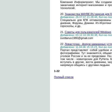
Компания Информпроект. Мы создаем 
заканчивая интернет-магазинами и п
технологий.
20.
Знакомства MAYBE.RU версия для 
Добавлено: 26.07.07 21:28:44, Кол-во п
Специально для КПК оптимизированы
дневник, Форумы, Домики. Из Игротеки -
гороскопы, и др.
21.
Советы для пользователей Windows
Добавлено: 03.12.10 09:30:38, Кол-во п
svetlanus1980@gmail.com
22.
Ловасточка - форум карманных уст
Добавлено: 11.04.06 15:15:23, Кол-во п
Портал представляет собой удобное 
фотографиями. Тут знакомятся, общают
уголков России и за ее пределами. На
том числе - новаторских для РуНета. 
вступать в другие, вести дневники, з
напрямую общаясь с другими людьми.
1-22
Полный список