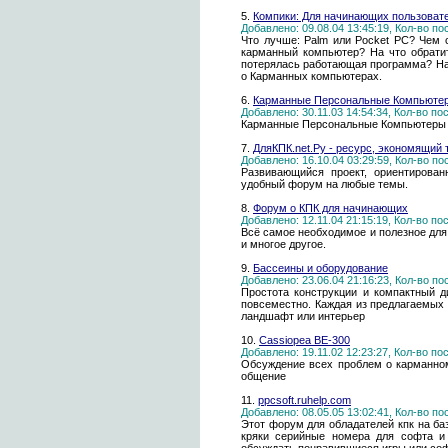
5.
Компики: Для начинающих пользоват
Добавлено: 09.08.04 13:45:19, Кол-во п
Что лучше: Palm или Pocket PC? Чем 
карманный компьютер? На что обрати
потерялась работающая программа? На 
о Карманных компьютерах.
6.
Карманные Персональные Компьютер
Добавлено: 30.11.03 14:54:34, Кол-во п
Карманные Персональные Компьютеры 
7.
ДляКПК.net.Ру - ресурс, экономящий
Добавлено: 16.10.04 03:29:59, Кол-во п
Развивающийся проект, ориентирова
удобный форум на любые темы.
8.
Форум о КПК для начинающих
Добавлено: 12.11.04 21:15:19, Кол-во п
Всё самое необходимое и полезное для 
и многое другое.
9.
Бассеины и оборудование
Добавлено: 23.06.04 21:16:23, Кол-во п
Простота конструкции и компактный д
повсеместно. Каждая из предлагаемых
ландшафт или интерьер
10.
Cassiopea BE-300
Добавлено: 19.11.02 12:23:27, Кол-во п
Обсуждение всех проблем о карманном
общение
11.
ppcsoft.ruhelp.com
Добавлено: 08.05.05 13:02:41, Кол-во п
Этот форум для обладателей кпк на ба
кряки серийные номера для софта и