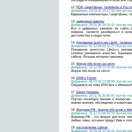
обсуждать понравившиеся игры или соф
12.
PDA, смартфоны, телефоны в Росто
Добавлено: 23.03.05 13:17:33, Кол-во п
Карманные компьютеры, смартфоны, те
13.
цифровые камеры
Добавлено: 28.02.06 14:26:31, Кол-во п
Все о цифровых камерах на сайте ph
новинок, сможете разобраться в воз
достоинства и недостатки.
14.
Рекламное агентство LibriA - разме
Добавлено: 01.12.04 02:32:27, Кол-во п
Рекламное агентство Libria.ru: рекл
сетевое рекламное агенство. Баннерн
сайтов. Лучшая интернет-реклама
15.
Форум обо всем на свете
Добавлено: 20.12.06 22:26:44, Кол-во п
Форум обо всем на свете
16.
DAIK's Forum
Добавлено: 06.03.05 13:08:09, Кол-во п
Общаемся на тему КПК! Всё о WindowsM
17.
Банки Украины
Добавлено: 29.11.05 20:05:45, Кол-во п
Портал посвящен банкам и вопросам 
анализ мнения, обсуждения и коментар
18.
Форумир.РФ - форум обо всем в Ми
Добавлено: 31.12.10 00:55:33, Кол-во п
Форумир.РФ - это форум для всех лю
любые темы, которые придут Вам в голо
19.
изготовление сайтов
Добавлено: 30.05.06 12:39:29, Кол-во п