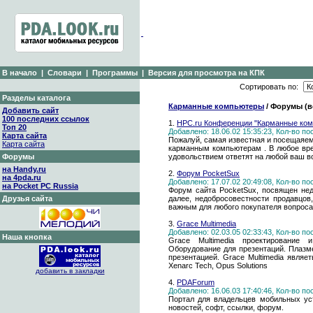
В начало
|
Словари
|
Программы
|
Версия для просмотра на КПК
Сортировать по:
Разделы каталога
Карманные компьютеры
/ Форумы (в
Добавить сайт
100 последних ссылок
1.
HPC.ru Конференции "Карманные ком
Топ 20
Добавлено: 18.06.02 15:35:23, Кол-во п
Карта сайта
Пожалуй, самая известная и посещаяе
Карта сайта
карманным компьютерам . В любое врем
Форумы
удовольствием ответят на любой ваш в
на Handy.ru
2.
Форум PocketSux
на 4pda.ru
Добавлено: 17.07.02 20:49:08, Кол-во п
на Pocket PC Russia
Форум сайта PocketSux, посвящен нед
Друзья сайта
далее, недобросовестности продавцов
важным для любого покупателя вопроса
3.
Grace Multimedia
Добавлено: 02.03.05 02:33:43, Кол-во п
Наша кнопка
Grace Multimedia проектирование 
Оборудование для презентаций. Плазм
презентацией. Grace Multimedia являе
Xenarc Tech, Opus Solutions
добавить в закладки
4.
PDAForum
Добавлено: 16.06.03 17:40:46, Кол-во п
Портал для владельцев мобильных уст
новостей, софт, ссылки, форум.