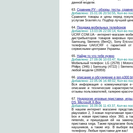
данной модели.
63.
Сравним.РУ - обзоры, тесты, сравне
Добавлено: 15.01.06 20:50:55, Кол-во п
Сравните товары и цены перед покуп
услугам Sravnim.ru. Подбор лучшей цен
64.
Продажа мобильных телефонов
Добавлено: 13.03.06 22:00:14, Кол-во п
UCRF.COM.UA - интернет-магазин моби
дистрибьюторов товаров мировых произв
Samsung, Siemens (BenQ), Sony Erics
телефоны UA/UCRF с гарантией от 
сервисными центрами Украины.
65.
Найди то что тебе нужно
Добавлено: 27.09.06 10:03:47, Кол-во п
Мобильный телефон: LG (2578) | Motorola 
Philips (346) | Samsung (4722) | Siemens 
любой модели (26959)
66.
описание и обсуждение e-ten p300 bt
Добавлено: 22.05.06 16:48:02, Кол-во п
Вся информация о коммуникаторе e-t
описание и технические характеристи
отзывы пользователей, галерею красоч
67.
Недорогие игровые приставки, игры,
DS, Microsoft X-Box
Добавлено: 16.09.06 11:43:37, Кол-во п
В нашем интернет магазине представ
playstation 2, 3 новая портативная при
box и новая приставка xbox 360, а т
nintendo, и пришедшая ей на замену
приставка sega. Также предлагаем бол
наушников, а также игр. В выборе в
телефону. Любые приставки для вас!