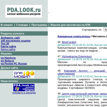
В начало
|
Словари
|
Программы
|
Версия для просмотра на КПК
Сортировать по:
Разделы каталога
Карманные компьютеры
/ Магазины 
Добавить сайт
100 последних ссылок
46.
BestCarding
Топ 20
Добавлено: 13.02.05 01:20:46, Кол-во п
Карта сайта
Компьютерные комплектующие, сотовы
Карта сайта
ценам...такого вы еще не видели...
Форумы
47.
Vishwakarma Enterprises
на Handy.ru
Добавлено: 13.08.04 19:35:26, Кол-во п
на 4pda.ru
Магазин по пр
на Pocket PC Russia
производителей.Акссесуары.Мобильны
Друзья сайта
48.
Компания Асотел - ведущий п
оборудования
Добавлено: 07.10.04 13:02:42, Кол-во п
Производитель широкого спектра с
Наша кнопка
торговыми марками Dynamix и Vecto
центральных офисов и клиентское обо
модемы. Сертификат ISO9001.
добавить в закладки
49.
Центр пластической хирургии, липос
Добавлено: 17.08.05 23:06:29, Кол-во п
Центр пластической хирургии: лип
блефаропластика (пластика век), рино
пилинг, механическая чистка лица, уда