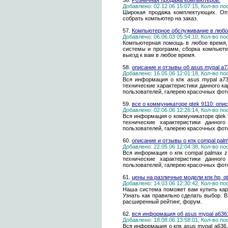
56.
Розничная продажа компьютеров.
Добавлено: 02.12.06 15:07:15, Кол-во п
Широкая продажа комплектующих. Опт
собрать компьютер на заказ.
57.
Компьютерное обслуживание в любо
Добавлено: 06.06.03 05:54:10, Кол-во п
Компьютерная помощь в любое время,
системы и программ, сборка компьюте
выезд к вам в любое время.
58.
описание и отзывы об asus mypal a7
Добавлено: 16.05.06 12:01:18, Кол-во п
Вся информация о кпк asus mypal a73
технические характеристики данного к
пользователей, галерею красочных фот
59.
все о коммуникаторе qtek 9110: опис
Добавлено: 02.06.06 12:26:14, Кол-во п
Вся информация о коммуникаторе qtek 
технические характеристики данног
пользователей, галерею красочных фот
60.
описание и отзывы о кпк compal pal
Добавлено: 22.05.06 12:04:38, Кол-во п
Вся информация о кпк compal palmax z
технические характеристики данног
пользователей, галерею красочных фот
61.
цены на различные модели кпк hp, q
Добавлено: 14.03.06 12:30:42, Кол-во п
Наша система поможет вам купить кар
Узнать как правильно сделать выбор. 
расширенный рейтинг, форум.
62.
вся информация об asus mypal a636
Добавлено: 18.08.06 13:58:01, Кол-во п
Вся информация о кпк asus mypal a636