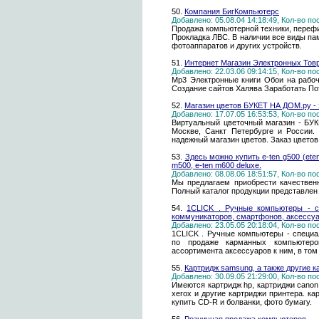
50.
Компания БигКомпьютерс
Добавлено: 05.08.04 14:18:49, Кол-во п
Продажа компьютерной техники, перефи
Прокладка ЛВС. В наличии все виды па
фотоаппаратов и других устройств.
51.
Интернет Магазин Электронных Тов
Добавлено: 22.03.06 09:14:15, Кол-во п
Мр3 Электронные книги Обои на рабо
Создание сайтов Халява Заработать П
52.
Магазин цветов БУКЕТ НА ДОМ.ру - з
Добавлено: 17.07.05 16:53:53, Кол-во п
Виртуальный цветочный магазин - БУК
Москве, Санкт Петербурге и России.
надежный магазин цветов. Заказ цветов
53.
Здесь можно купить e-ten g500 (eten
m500, e-ten m600 deluxe.
Добавлено: 08.08.06 18:51:57, Кол-во п
Мы предлагаем приобрести качествен
Полный каталог продукции представлен 
54.
1CLICK . Ручные компьютеры - c
коммуникаторов, смартфонов, аксессуа
Добавлено: 23.05.05 20:18:04, Кол-во п
1CLICK . Ручные компьютеры - специа
по продаже карманных компьютеров
ассортимента аксессуаров к ним, в то
55.
Картридж samsung, а также другие к
Добавлено: 30.09.05 21:29:00, Кол-во п
Имеются картридж hp, картриджи canon 
xerox и другие картриджи принтера. к
купить CD-R и болванки, фото бумагу.