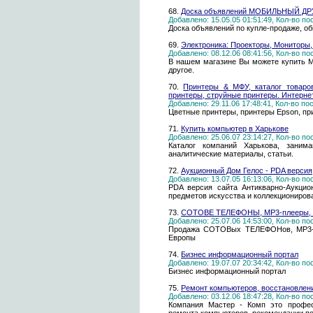
68.
Доска объявлений МОБИЛЬНЫЙ ДР
Добавлено: 15.05.05 01:51:49, Кол-во п
Доска объявлений по купле-продаже, о
69.
Электроника: Проекторы, Мониторы,
Добавлено: 08.12.06 08:41:56, Кол-во п
В нашем магазине Вы можете купить M
другое.
70.
Принтеры & МФУ, каталог товаров
принтеры, струйные принтеры. Интернет
Добавлено: 29.11.06 17:48:41, Кол-во п
Цветные принтеры, принтеры Epson, пр
71.
Купить компьютер в Харькове
Добавлено: 25.06.07 23:14:27, Кол-во п
Каталог компаний Харькова, заним
аналитические материалы, статьи.
72.
Аукционный Дом Гелос - PDA версия
Добавлено: 13.07.05 16:13:06, Кол-во п
PDA версия сайта Антикварно-Аукцион
предметов искусства и коллекциониров
73.
СОТОВЕ ТЕЛЕФОНЫ, MP3-плееры,
Добавлено: 25.07.06 14:53:00, Кол-во п
Продажа СОТОВых ТЕЛЕФОНов, MP3-пл
Европы
74.
Бизнес информационный портал
Добавлено: 19.07.07 20:34:42, Кол-во п
Бизнес информационный портал
75.
Ремонт компьютеров, восстановлени
Добавлено: 03.12.06 18:47:28, Кол-во п
Компания Мастер - Комп это профе