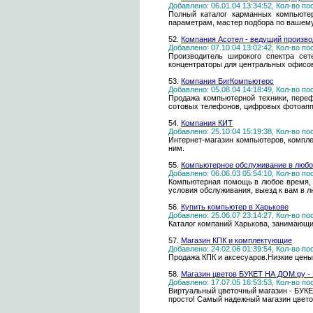
Добавлено: 06.01.04 13:34:52, Кол-во п
Полный каталог карманных компьютер
параметрам, мастер подбора по вашему
52.
Компания Асотел - ведущий произво
Добавлено: 07.10.04 13:02:42, Кол-во п
Производитель широкого спектра сет
концентраторы для центральных офисов
53.
Компания БигКомпьютерс
Добавлено: 05.08.04 14:18:49, Кол-во п
Продажа компьютерной техники, переф
сотовых телефонов, цифровых фотоаппа
54.
Компания КИТ
Добавлено: 25.10.04 15:19:38, Кол-во п
Интернет-магазин компьютеров, компл
ним.
55.
Компьютерное обслуживание в любо
Добавлено: 06.06.03 05:54:10, Кол-во п
Компьютерная помощь в любое время, 
условия обслуживания, выезд к вам в л
56.
Купить компьютер в Харькове
Добавлено: 25.06.07 23:14:27, Кол-во п
Каталог компаний Харькова, занимающи
57.
Магазин КПК и комплектующие
Добавлено: 24.02.06 01:39:54, Кол-во п
Продажа КПК и аксесуаров.Низкие цены.
58.
Магазин цветов БУКЕТ НА ДОМ.ру - з
Добавлено: 17.07.05 16:53:53, Кол-во п
Виртуальный цветочный магазин - БУКЕТ
просто! Самый надежный магазин цветов