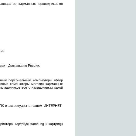
таппаратов, карманных переводчиков со
сии.
едит. Доставка по России.
нные персональные компьютеры обзор
ивные компьютеры магазин карманных
аладонников все о наладонниках какой
и КПК и аксессуары в нашем ИНТЕРНЕТ-
принтера. картридж samsung и картридж