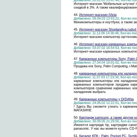
Добавлено: 20.01.05 13:47:46, Кол-во п
Интернет-магазин 'Мобильные штучки' 
скидкой в 3%. А также квалифицирован
44.
Интернет-магазин iVista
Добавлено: 09.09.03 13:53:22, Кол-во п
Миникомпьютеры и ноутбуки, а также ак
45.
Интернет-магазин Shoplandiya.rud
Добавлено: 11.12.06 14:36:46, Кол-во п
Интернет-магазин компьютер оргтехника
46.
Интернет-магазин карманных компью
Добавлено: 03.07.02 16:54:53, Кол-во п
Интернет-магазин карманных компьютеро
47.
Карманные компьютеры Sony, Palm Co
Добавлено: 27.04.04 16:01:02, Кол-во п
Продажа кпк Sony, Palm Computing, i-M
48.
карманные компьютеры кпк наладон
Добавлено: 11.07.03 17:23:34, Кол-во п
карманные компьютеры кпк наладонн
карманных компьютеров продажа кар
компьютеров сравнение карманных ком
наладонник выбрать
49.
Карманные компьютеры у Di'DANa
Добавлено: 24.06.02 12:22:51, Кол-во п
! Здесь Вы сможете узнать о карманн
МАГАЗИНЕ
50.
Картридж samsung, а также другие к
Добавлено: 30.09.05 21:29:00, Кол-во п
Имеются картридж hp, картриджи canon
panasonic. У нас вы можете купить CD-R
51.
Каталог КПК - Palm, Pocket PC, Symb