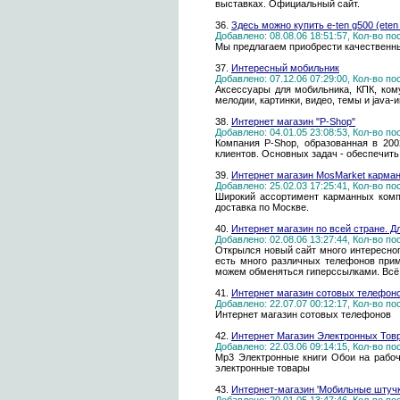
выставках. Официальный сайт.
36.
Здесь можно купить e-ten g500 (eten 
Добавлено: 08.08.06 18:51:57, Кол-во п
Мы предлагаем приобрести качественны
37.
Интересный мобильник
Добавлено: 07.12.06 07:29:00, Кол-во п
Аксессуары для мобильника, КПК, кому
мелодии, картинки, видео, темы и java-и
38.
Интернет магазин "P-Shop"
Добавлено: 04.01.05 23:08:53, Кол-во п
Компания P-Shop, образованная в 20
клиентов. Основных задач - обеспечит
39.
Интернет магазин MosMarket карман
Добавлено: 25.02.03 17:25:41, Кол-во п
Широкий ассортимент карманных комп
доставка по Москве.
40.
Интернет магазин по всей стране. 
Добавлено: 02.08.06 13:27:44, Кол-во п
Открылся новый сайт много интересног
есть много различных телефонов приме
можем обменяться гиперссылками. Всё д
41.
Интернет магазин сотовых телефон
Добавлено: 22.07.07 00:12:17, Кол-во п
Интернет магазин сотовых телефонов
42.
Интернет Магазин Электронных Тов
Добавлено: 22.03.06 09:14:15, Кол-во п
Мр3 Электронные книги Обои на рабо
электронные товары
43.
Интернет-магазин 'Мобильные штучк