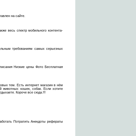
авлен на сайте.
акже весь спектр мобильного контента-
тельным требованиям самых серьезных
писания Низкие цены Фото Бесплатная
овых тем. Есть интернет магазин в нём
й животных: кошек, собак. Если хотите
ыхаете. Короче все сюда.!!!
аботать Потратить Анекдоты рефераты