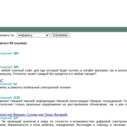
ровать по:
(всего 93 ссылки)
осещений:
284
осещений:
309
ь любой платный софт для пда который будет куплен в онлайн магазине так и купи
рушку. Оплатить может каждый без кредитки и в любом городе!!!
УГ
осещений:
54
бмену и ремонту мобильной электронной техники
осещений:
1130
жение! Никакой лишней информации! Никакой регистрации! Никаких посредников! Т
 получает только реальные предложения на выставленное объявление, так и для пр
тер для Женщин. Создан для Твоих Желаний.
осещений:
127
. Не имеющий аналогов в мире по точности и возможностям цифровой электронн
вание беременности и пола ребёнка, определение бесплодия и помощь в лечении.