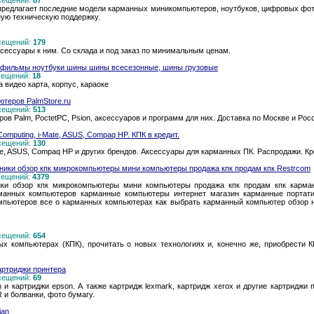
осещений:
87
предлагает последние модели карманных миникомпьютеров, ноутбуков, цифровых фо
ную техническую поддержку.
осещений:
179
сессуары к ним. Со склада и под заказ по минимальным ценам.
vd фильмы ноутбуки шины шины всесезонные, шины грузовые
осещений:
18
 видео карта, корпус, караоке
теров PalmStore.ru
осещений:
513
в Palm, PoctetPC, Psion, аксессуаров и программ для них. Доставка по Москве и Рос
mputing, i-Mate, ASUS, Compaq HP. КПК в кредит.
осещений:
130
ate, ASUS, Compaq HP и других брендов. Аксессуары для карманных ПК. Распродажи. Кр
ники обзор кпк микрокомпьютеры мини компьютеры продажа кпк продам кпк Restrcom
осещений:
4379
ики обзор кпк микрокомпьютеры мини компьютеры продажа кпк продам кпк карма
манных компьютеров карманные компьютеры интернет магазин карманные портат
пьютеров все о карманных компьютерах как выбрать карманный компьютер обзор н
осещений:
654
ых компьютерах (КПК), прочитать о новых технологиях и, конечно же, приобрест
артриджи принтера
осещений:
69
 и картриджи epson. А также картридж lexmark, картридж xerox и другие картриджи 
 и болванки, фото бумагу.
ian