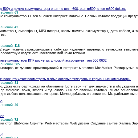
g 500) и другие коммуникаторы e ten - e ten m600, eten m500, e-ten m600 deluxe.
осещений:
69
е коммуникаторы E-ten в нашем интернет-магазине. Полный каталог продукции предст
осещений:
42
никаторы, смартфоны, MP3-плееры, карты памяти, аккамуляторы, дата кабели, а т
гры.
осещений:
118
02 году, успела зарекомендовать себя как надежный партнер, отвечающая взыска
ь абсолютную надежность поставляемой нами техники.
ные компьютеры КПК pocket pc широкий ассортимент тел 506 0632
осещений:
385
ьютеров от лучших производителей в интернет магазине MosMarket Развернутые о
Для всех кто хочет посмотреть любые сотовые телефоны и карманные компьютеры.
осещений:
81
о. Даже есть сертификат на обнимание. Есть свой чат для знакомств и обсуждения н
р motorolla, nokia, simens и т.д. около 6000 объявлений сотовых. Много объявлени
ля любого пользователя в интернет. Можно добавить оюъявление. Мы работаем вы отд
ов
осещений:
49
ров
осещений:
72
чий стол Шаблоны Скрипты Web мастерам Web дизайн Создание сайтов Халява Зар
и'