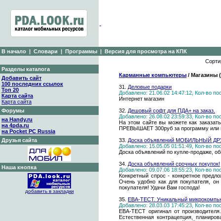
В начало
|
Словари
|
Программы
|
Версия для просмотра на КПК
Сорти
Разделы каталога
Карманные компьютеры
/ Магазины 
Добавить сайт
100 последних ссылок
31.
Деловые подарки
Топ 20
Добавлено: 21.06.02 14:47:12, Кол-во п
Карта сайта
Интернет магазин
Карта сайта
Форумы
32.
Дешовый cофт для ПДА+ на заказ.
Добавлено: 26.08.02 23:59:33, Кол-во п
на Handy.ru
На этом сайте вы можете как заказат
на 4pda.ru
ПРЕВЫШАЕТ 300руб за программу или иг
на Pocket PC Russia
Друзья сайта
33.
Доска объявлений МОБИЛЬНЫЙ ДР
Добавлено: 15.05.05 01:51:49, Кол-во п
Доска объявлений по купле-продаже, о
34.
Доска объявлений срочных покупок!
Наша кнопка
Добавлено: 09.07.06 18:55:23, Кол-во п
Конкретный спрос - конкретное предло
Очень удобно как для покупателя, он
покупателя! Удачи Вам господа!
добавить в закладки
35.
ЕВА-ТЕСТ. Уникальный микрокомпью
Добавлено: 28.03.03 17:45:23, Кол-во п
ЕВА-ТЕСТ оригинал от производителя
Естественная контрацепция, планиро