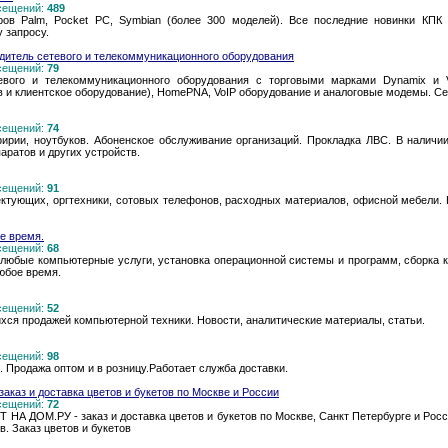
осещений:
489
ов Palm, Pocket PC, Symbian (более 300 моделей). Все последние новинки КПК
 запросу.
дитель сетевого и телекоммуникационного оборудования
осещений:
79
евого и телекоммуникационного оборудования с торговыми марками Dynamix и 
 и клиентское оборудование), HomePNA, VoIP оборудование и аналоговые модемы. С
осещений:
74
ирии, ноутбуков. Абоненское обслуживание организаций. Прокладка ЛВС. В наличии
ратов и других устройств.
осещений:
91
ектующих, оргтехники, сотовых телефонов, расходных материалов, офисной мебели.
е время.
осещений:
68
любые компьютерные услуги, установка операционной системы и программ, сборка к
юбое время.
осещений:
52
хся продажей компьютерной техники. Новости, аналитические материалы, статьи.
осещений:
98
 Продажа оптом и в розницу.Работает служба доставки.
аказ и доставка цветов и букетов по Москве и России
осещений:
72
 НА ДОМ.РУ - заказ и доставка цветов и букетов по Москве, Санкт Петербурге и Росси
. Заказ цветов и букетов