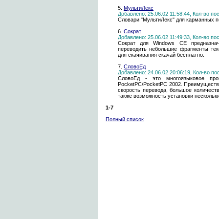
5.
МультиЛекс
Добавлено: 25.06.02 11:58:44, Кол-во п
Словари "МультиЛекс" для карманных п
6.
Сократ
Добавлено: 25.06.02 11:49:33, Кол-во п
Сократ для Windows CE предназнач
переводить небольшие фрагменты тек
для скачивания скачай бесплатно.
7.
СловоЕд
Добавлено: 24.06.02 20:06:19, Кол-во п
СловоЕд - это многоязыковое про
PocketPC/PocketPC 2002. Преимущест
скорость перевода, большое количест
также возможность установки нескольк
1-7
Полный список