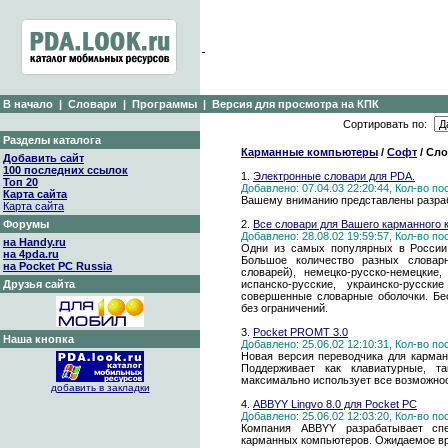
В начало
|
Словари
|
Программы
|
Версия для просмотра на КПК
Сортировать по:
Разделы каталога
Карманные компьютеры
/
Софт
/ Сло
Добавить сайт
100 последних ссылок
1.
Электронные словари для PDA.
Топ 20
Добавлено: 07.04.03 22:20:44, Кол-во п
Карта сайта
Вашему вниманию представлены разра
Карта сайта
Форумы
2.
Все словари для Вашего карманного
Добавлено: 28.08.02 19:59:57, Кол-во п
на Handy.ru
Одни из самых популярных в России 
на 4pda.ru
Большое количество разных словарн
на Pocket PC Russia
словарей), немецко-русско-немецкие,
Друзья сайта
испанско-русские, украинско-русс
совершенные словарные оболочки. Бе
без ограничений.
3.
Pocket PROMT 3.0
Наша кнопка
Добавлено: 25.06.02 12:10:31, Кол-во п
Новая версия переводчика для карман
Поддерживает как клавиатурные, т
максимально использует все возможнос
добавить в закладки
4.
ABBYY Lingvo 8.0 для Pocket PC
Добавлено: 25.06.02 12:03:20, Кол-во п
Компания ABBYY разрабатывает спе
карманных компьютеров. Ожидаемое вре