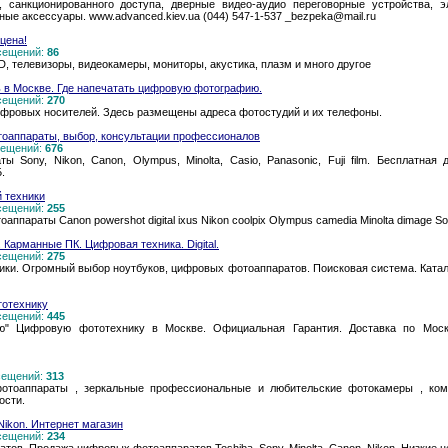
 санкционированного доступа, дверные видео-аудио переговорные устройства, 
ные аксессуары. www.advanced.kiev.ua (044) 547-1-537 _bezpeka@mail.ru
цена!
осещений:
86
, телевизоры, видеокамеры, мониторы, акустика, плазм и много другое
ть в Москве. Где напечатать цифровую фотографию.
осещений:
270
ифровых носителей. Здесь размещены адреса фотостудий и их телефоны.
тоаппараты, выбор, консультации профессионалов
осещений:
676
Sony, Nikon, Canon, Olympus, Minolta, Casio, Panasonic, Fuji film. Бесплатна
.
й техники
осещений:
255
аппараты Canon powershot digital ixus Nikon coolpix Olympus camedia Minolta dimage S
Карманные ПК. Цифровая техника. Digital.
осещений:
275
и. Огромный выбор ноутбуков, цифровых фотоаппаратов. Поисковая система. Каталог.
тотехнику
осещений:
445
" Цифровую фототехнику в Москве. Официальная Гарантия. Доставка по Моск
осещений:
313
отоаппараты , зеркальные профессиональные и любительские фотокамеры , ком
ости.
ikon. Интернет магазин
осещений:
234