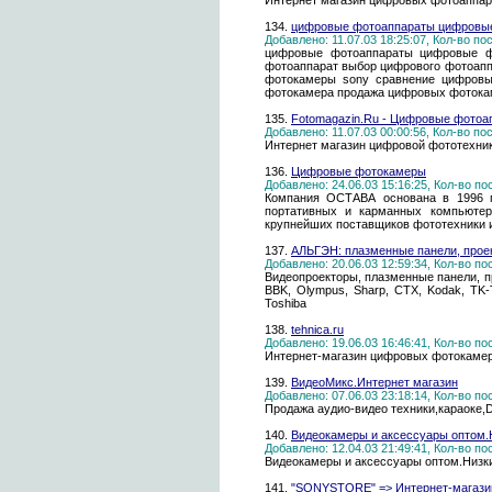
Интернет магазин цифровых фотоаппарат
134.
цифровые фотоаппараты цифровые
Добавлено: 11.07.03 18:25:07, Кол-во п
цифровые фотоаппараты цифровые ф
фотоаппарат выбор цифрового фотоап
фотокамеры sony сравнение цифров
фотокамера продажа цифровых фоток
135.
Fotomagazin.Ru - Цифровые фотоап
Добавлено: 11.07.03 00:00:56, Кол-во п
Интернет магазин цифровой фототехник
136.
Цифровые фотокамеры
Добавлено: 24.06.03 15:16:25, Кол-во п
Компания ОСТАВА основана в 1996 г
портативных и карманных компьютер
крупнейших поставщиков фототехники и
137.
АЛЬГЭН: плазменные панели, проек
Добавлено: 20.06.03 12:59:34, Кол-во п
Видеопроекторы, плазменные панели, про
BBK, Olympus, Sharp, CTX, Kodak, TK-Te
Toshiba
138.
tehnica.ru
Добавлено: 19.06.03 16:46:41, Кол-во п
Интернет-магазин цифровых фотокамер, 
139.
ВидеоМикс.Интернет магазин
Добавлено: 07.06.03 23:18:14, Кол-во п
Продажа аудио-видео техники,караоке
140.
Видеокамеры и аксессуары оптом.
Добавлено: 12.04.03 21:49:41, Кол-во п
Видеокамеры и аксессуары оптом.Низк
141.
"SONYSTORE" => Интернет-магази