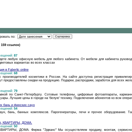
ровать по:
 159 ссылок)
осещений:
87
те любую офисную мебель для любого кабинета. От мебели для кабинета руковод
ветовых вариантах во всех классах
я в Faberlic online
осещений:
68
 производителей косметики в России. На сайте доступна регистрация привилегир
ут предоставлены скидки на продукцию. Подарки, распродажи, заработок для всех же
осещений:
79
авкой по Санкт-Петербургу. Сотовые телефоны, цифровые фотоаппараты, карма
ары. Лучшие цены в городе на 'белую' технику. Подключение абонентов ко всм опера
их бань и финских саун
осещений:
54
аун, бань, банных комплексов. Парогенераторы, печи и прочее оборудование. Т
, КВАРТИРЫ, ДОМА.
осещений:
50
ТИРЫ, ДОМА. Фирма "Эдванс" Мы осуществляем продажу, монтаж, сервисное 