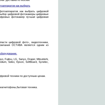
ены. Доставка по Москве
оаппаратов как выбрать
отоаппаратов как выбрать цифровой
 выбор цифровой фотокамеры цифровые
ифровых фотокамер лучшая цифровая
асти цифровой фото-, видеотехники,
 Компания ОСТАВА является одним из
оборудование.
Fujitsu, LG, Sanyo, Draper, Mitsubishi,
dium, Seiko, Epson, SoftBoard, Synelec,
цифровой техники по доступным ценам.
магнитофоны,бытовая техника.