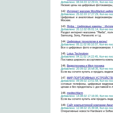
Добавлено: 08.04.03 12:29:41, Кол-во п
Низкие цены на цифровые фотокамеры, 
142.
Интернет магазин MosMarket цифро
Добавлено: 25.02.03 17:27:29, Кол-во п
Цифровые и аналоговые видеокамеры л
Москве.
143.
Яmba :: Цифровые камеры :: Интер
Добавлено: 20.12.02 05:01:14, Кол-во п
Раздел интернет-магазина "Ямба", пол
Samsung, Sony, Panasonic и т.д.
144.
Цифровые технологии в жизнь!
Добавлено: 05.11.02 00:10:37, Кол-во п
Все о цифровых фото и видеокамерах. С
145.
Lotus Technology
Добавлено: 04.11.02 14:22:45, Кол-во п
Поставка широкого ассортимента компь
146.
Видеотехника и Мед-техника
Добавлено: 20.09.02 16:58:35, Кол-во п
Если вы хочите купить и продать видеок
147.
МИР ПОРТАТИВНЫХ УСТРОЙСТВ - 
Добавлено: 09.09.02 13:51:58, Кол-во п
сотовые телефоны, цифровые видеока
ценам и без предоплаты с доставкой в л
148.
medtechfarm
Добавлено: 14.08.02 17:16:00, Кол-во п
Если вы хочите купить или продать вид
149.
Сайт компьютерной компании Амал
Добавлено: 12.08.02 15:39:08, Кол-во п
Оперативные новости Hardware и Software 