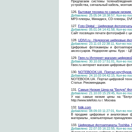
Предлагаем системы теленаблюдения,
устройства, сигнальный кабель, монтаж
126.
Бытовая техника по самым низким 
Добавлено: 25.05.04 18:38:57, Кол-во п
MP3-плееры, Минидиск, CD-плееры, DVD
127.
Foto-Digital :: Цифровая фотопеча
Добавлено: 05.01.04 14:41:58, Кол-во п
Сайт посвящен печати фотографий с ц
128.
UDIVI.ru - Недорогие цифровые фо
Добавлено: 23.11.03 22:38:11, Кол-во п
Цифровые фотокамеры и фотоаппараты 
аксессуаров. Недорогие цены. Курс - ЦБ
129.
Гвен.ru Интернет магазин цифрово
Добавлено: 30.10.03 17:51:01, Кол-во п
Гвен.ru интернет магазин цифровые фото
130.
NOTEBOOK.UA . Портал ноутбуков. 
Добавлено: 24.10.03 04:42:15, Кол-во п
NOTEBOOK.UA . Портал цифровой техник
Статьи. Рекомендации.
131.
Самые Низкие Цена на "Белую" Фо
Добавлено: 21.10.03 15:29:45, Кол-во п
У нас самые низкие цены на "Белую
http://www.telefoto.ru г. Москва
132.
fotik.com
Добавлено: 08.09.03 11:27:01, Кол-во п
В продаже цифровые и аналоговые ф
материалы , компьютерные принадлежн
133.
Цифровые фотоаппараты Toshiba, N
Добавлено: 22.07.03 16:22:55, Кол-во п