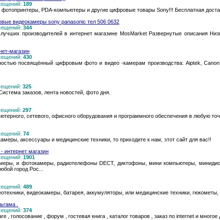
осещений:
189
фотопринтеры, PDA-компьютеры и другие цифровые товары Sony!!! Бесплатная доста
вые видеокамеры sony panasonic тел 506 0632
осещений:
344
учших производителей в интернет магазине MosMarket Развернутые описания Низ
нет-магазин
осещений:
430
ностью посвящённый цифровым фото и видео -камерам производства: Aiptek, Canon, Ca
осещений:
325
истема заказов, лента новостей, фото дня.
осещений:
297
ютерного, сетевого, офисного оборудования и программного обеспечения в любую то
осещений:
74
амеры, аксессуары и медицинские техники, то приходите к нам, этот сайт для вас!!
интернет магазин
осещений:
1901
меры, и фотокамеры, радиотелефоны DECT, диктофоны, мини компьютеры, минидис
юбой город Рос...
осещений:
489
еотехники, видеокамеры, батарея, аккумуляторы, или медицинские техники, гюкометы, 
ьгама .
осещений:
374
, голосование , форум , гостевая книга , каталог товаров , заказ по internet и многое д