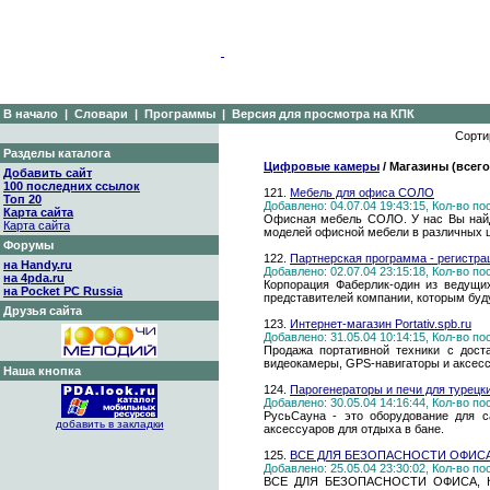
В начало
|
Словари
|
Программы
|
Версия для просмотра на КПК
Сорти
Разделы каталога
Цифровые камеры
/ Магазины (всего
Добавить сайт
100 последних ссылок
121.
Мебель для офиса СОЛО
Топ 20
Добавлено: 04.07.04 19:43:15, Кол-во п
Карта сайта
Офисная мебель СОЛО. У нас Вы найде
Карта сайта
моделей офисной мебели в различных ц
Форумы
122.
Партнерская программа - регистраци
на Handy.ru
Добавлено: 02.07.04 23:15:18, Кол-во п
на 4pda.ru
Корпорация Фаберлик-один из ведущих
на Pocket PC Russia
представителей компании, которым буд
Друзья сайта
123.
Интернет-магазин Portativ.spb.ru
Добавлено: 31.05.04 10:14:15, Кол-во п
Продажа портативной техники с дост
видеокамеры, GPS-навигаторы и аксессу
Наша кнопка
124.
Парогенераторы и печи для турецк
Добавлено: 30.05.04 14:16:44, Кол-во п
РусьСауна - это оборудование для с
добавить в закладки
аксессуаров для отдыха в бане.
125.
ВСЕ ДЛЯ БЕЗОПАСНОСТИ ОФИСА
Добавлено: 25.05.04 23:30:02, Кол-во п
ВСЕ ДЛЯ БЕЗОПАСНОСТИ ОФИСА, КВАР