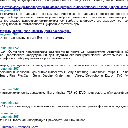
ов. Продажа цифровых фотоаппаратов Toshiba, Sony, Minolta, Canon, Nikon. Низкие ц
 фотокамеры фотоаппарат фотокамера цифровые фотоаппараты обзор цифровых фот
осещений:
4379
отокамеры фотоаппарат фотокамера цифровые фотоаппараты обзор цифровых ф
парата обзор цифровых фотокамер как выбрать фотоаппарат цифровые фото камеры
ых фотокамер цыфровые фотокамеры как выбрать цифровую фотокамеру тест ц
амер цыфровые фотоаппараты цифровые фотокамеры
параты, флэш (flash) память, фото аксессуары.
осещений:
360
и: фотоаппараты, батарейки, флэш-память.
осещений:
652
оду. Основным направлением деятельности является продвижение решений в обл
ов, допечатного оборудования для издательско-полиграфической деятельности.
 цифрового оборудования на российский рынок.
торы, проекционные экраны, домашние кинотеатры, акустические системы, звуковое 
осещений:
107
екционные экраны, домашние кинотеатры: Sony, Samsung, Panasonic, Philips, LG, Sanyo, 
am, Plus, FlexCam, Geha, Da-Lite, Kindermann, , Alpec, Electrohome, Extron, JVC, Me
осещений:
242
видеокамер, sony, panasonic, nikon, minolta, f717, p9, DVD-проигрывателей и другой 
осещений:
251
,DVD проигрователи,домашние кинотеотры,видеокамеры,цифровые фотоапараты,видео
Низкие цены.
осещений:
105
ие цены.Полезная информация.Прайслист.Большой выбор.
н цифровых товаров Sony