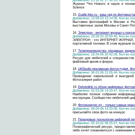
Добавлено: 25.12.02 17:58:10, Кол-во п
Журнал "Что Нового: в науке и техни
Science
15.
Guide.foto.ru - ваш гид по фотовыс
Добавлено: 13.08.03 15:24:06, Кол-во п
Выставки фотографий в Москве и Ро
выставочных залов Москвы и Санкт-Пете
16.
Электрон - интернет-журнал о портат
Добавлено: 20.09.03 20:50:40, Кол-во п
ЭЛЕКТРОН - это ИНТЕРНЕТ-ЖУРНАЛ, кот
портативной техники. В этом журнале
17.
Телепроизводство, продакшн, виде
Добавлено: 16.04.06 20:42:06, Кол-во п
Ресурс для любителей и специалистов 
файловый архив и форум.
18.
ЦКStudio рекламная фотостудия. Ф
Добавлено: 06.01.06 21:05:44, Кол-во п
Проведение павильонной и выездной 
Фотогалерея работ.
19.
Ephotolink.ru обзор цифровых фотоа
Добавлено: 02.03.06 14:20:47, Кол-во п
Наиболее полное собрание информаци
инструкции. Сообщество любителей ци
20.
Фотоконкурс.ру - только самые кра
Добавлено: 09.04.06 14:20:08, Кол-во п
присылайте свои фото на конкурс
21.
Передовые технологии цифровой печ
Добавлено: 05.10.02 08:25:07, Кол-во п
Полиграфический ресурс, предоставляю
либо хочет ознакомиться с новинками п