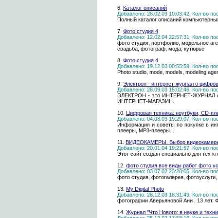
6.
Каталог описаний
Добавлено: 28.02.03 10:03:42, Кол-во п
Полный каталог описаний компьютерных
7.
Фото студия 4
Добавлено: 12.02.04 22:57:31, Кол-во п
фото студия, портфолио, модельное аген
свадьба, фотограф, мода, кутюрье
8.
Фото студия 4
Добавлено: 19.12.03 00:55:59, Кол-во п
Photo studio, mode, models, modeling agenc
9.
Электрон - интернет-журнал о цифро
Добавлено: 28.09.03 15:02:46, Кол-во п
ЭЛЕКТРОН - это ИНТЕРНЕТ-ЖУРНАЛ о 
ИНТЕРНЕТ-МАГАЗИН.
10.
Цифровая техника: ноутбуки, CD-пл
Добавлено: 04.08.03 19:29:07, Кол-во п
Информация и советы по покупке в ин
плееры, MP3-плееры...
11.
ВИДЕОКАМЕРЫ. Выбор видеокамеры.
Добавлено: 20.01.04 19:21:57, Кол-во п
Этот сайт создан специально для тех 
12.
фото студия все виды работ фото у
Добавлено: 03.07.02 23:28:05, Кол-во п
фото студия, фотогалерея, фотоуслуги, 
13.
My Digital Photo
Добавлено: 28.12.03 18:31:49, Кол-во п
фотографии Аверьяновой Ани , 13 лет.
14.
Журнал "Что Нового: в науке и техни