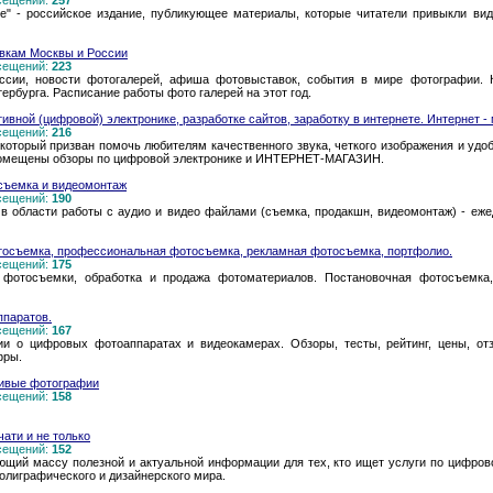
осещений:
257
ке" - российское издание, публикующее материалы, которые читатели привыкли вид
тавкам Москвы и России
осещений:
223
ссии, новости фотогалерей, афиша фотовыставок, события в мире фотографии. 
рбурга. Расписание работы фото галерей на этот год.
ивной (цифровой) электронике, разработке сайтов, заработку в интернете. Интернет - 
осещений:
216
орый призван помочь любителям качественного звука, четкого изображения и удоб
 помещены обзоры по цифровой электронике и ИНТЕРНЕТ-МАГАЗИН.
осъемка и видеомонтаж
осещений:
190
в области работы с аудио и видео файлами (съемка, продакшн, видеомонтаж) - еже
отосъемка, профессиональная фотосъемка, рекламная фотосъемка, портфолио.
осещений:
175
фотосъемки, обработка и продажа фотоматериалов. Постановочная фотосъемка,
ппаратов.
осещений:
167
и о цифровых фотоаппаратах и видеокамерах. Обзоры, тесты, рейтинг, цены, отз
фры.
сивые фотографии
осещений:
158
ати и не только
осещений:
152
щий массу полезной и актуальной информации для тех, кто ищет услуги по цифров
олиграфического и дизайнерского мира.