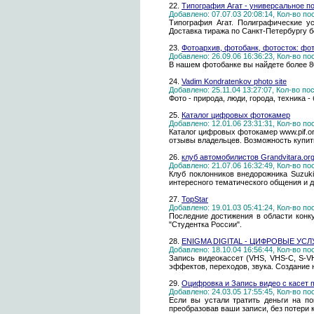
22.
Типография Агат - универсальное п
Добавлено: 07.07.03 20:08:14, Кол-во п
Типография Агат. Полиграфические усл
Доставка тиража по Санкт-Петербургу б
23.
Фотоархив, фотобанк, фотосток: фо
Добавлено: 26.09.06 16:36:23, Кол-во п
В нашем фотобанке вы найдете более 8
24.
Vadim Kondratenkov photo site
Добавлено: 25.11.04 13:27:07, Кол-во п
Фото - природа, люди, города, техника -
25.
Каталог цифровых фотокамер
Добавлено: 12.01.06 23:31:31, Кол-во п
Каталог цифровых фотокамер www.pif.o
отзывы владельцев. Возможность купит
26.
клуб автомобилистов Grandvitara.org
Добавлено: 21.07.06 16:32:49, Кол-во п
Клуб поклонников внедорожника Suzuk
интересного тематического общения и 
27.
TopStar
Добавлено: 19.01.03 05:41:24, Кол-во п
Последние достижения в области конку
"Студентка России".
28.
ENIGMA DIGITAL - ЦИФРОВЫЕ УСЛ
Добавлено: 18.10.04 16:56:44, Кол-во п
Запись видеокассет (VHS, VHS-C, S-VHS
эффектов, переходов, звука. Создание 
29.
Оцифровка и Запись видео с касет 
Добавлено: 24.03.05 17:55:45, Кол-во п
Если вы устали тратить деньги на п
преобразовав ваши записи, без потери 