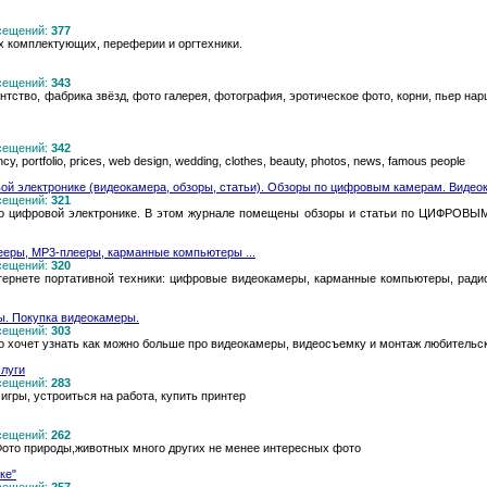
осещений:
377
 комплектующих, переферии и оргтехники.
осещений:
343
тство, фабрика звёзд, фото галерея, фотография, эротическое фото, корни, пьер нарци
осещений:
342
y, portfolio, prices, web design, wedding, clothes, beauty, photos, news, famous people
вой электронике (видеокамера, обзоры, статьи). Обзоры по цифровым камерам. Видео
осещений:
321
цифровой электронике. В этом журнале помещены обзоры и статьи по ЦИФРОВ
ееры, MP3-плееры, карманные компьютеры ...
осещений:
320
тернете портативной техники: цифровые видеокамеры, карманные компьютеры, радио
 Покупка видеокамеры.
осещений:
303
кто хочет узнать как можно больше про видеокамеры, видеосъемку и монтаж любительс
слуги
осещений:
283
игры, устроиться на работа, купить принтер
осещений:
262
 Фото природы,животных много других не менее интересных фото
ке"