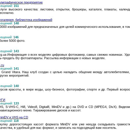
олиграфическое предприятие
осещений:
151
уги высокого качества: листовки, открытки, брошюры, каталоги, плакаты, календа
есплатно.
тогалерея, библиотека изображений
осещений:
148
0000 изображений для предназначеных для целей коммерческого использования, в то
осещений:
146
 более 5000 фото.
осещений:
143
rg.ua Информация о всех моделях цифровых фотокамер, самых свежих новинках. Удо
ь-продать б/у фотоаппараты. Рассылка информации о новых моделях.
.ru
осещений:
141
i Grand Vitara. Наш клуб создан с целью наладить общение между автолюбителями,
других мероприятий.
осещений:
140
рсов красоты, в мире моды, шоу-бизнесе, фотографии, спорте и др. Первый всеро
УГИ
осещений:
133
, S-VHS-C, Hi8, Video8, Digital8, MiniDV и др.) на DVD и CD (MPEG4, DivX). Видео
навигационного меню. Тиражирование дисков и кассет.
miniDV и VHS на CD
осещений:
118
окупку дорогостоящих кассет формата MiniDV или уже некуда складывать грамост
качества, в удобный для вас формат, и записать на подходящий вам носитель.