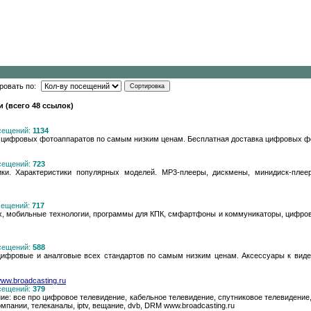
ровать по:
 (всего 48 ссылок)
осещений:
1134
 цифровых фотоаппаратов по самым низким ценам. Бесплатная доставка цифровых фо
осещений:
723
ники. Характеристики популярных моделей. MP3-плееры, дискмены, минидиск-пл
осещений:
717
, мобильные технологии, программы для КПК, смфартфоны и коммуникаторы, цифров
осещений:
588
ифровые и аналговые всех стандартов по самым низким ценам. Аксессуары к виде
.broadcasting.ru
осещений:
379
ие: все про цифровое телевидение, кабельное телевидение, спутниковое телевидение, р
омпании, телеканалы, iptv, вещание, dvb, DRM www.broadcasting.ru