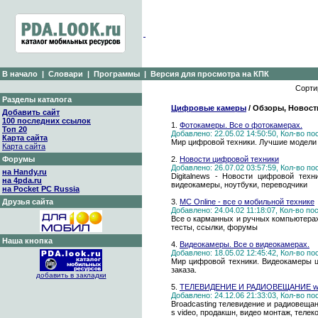
В начало
|
Словари
|
Программы
|
Версия для просмотра на КПК
Сорти
Разделы каталога
Цифровые камеры
/ Обзоры, Новости
Добавить сайт
100 последних ссылок
1.
Фотокамеры. Все о фотокамерах.
Топ 20
Добавлено: 22.05.02 14:50:50, Кол-во п
Карта сайта
Мир цифровой техники. Лучшие модели
Карта сайта
Форумы
2.
Новости цифровой техники
Добавлено: 26.07.02 03:57:59, Кол-во п
на Handy.ru
Digitalnews - Новости цифровой тех
на 4pda.ru
видеокамеры, ноутбуки, переводчики
на Pocket PC Russia
Друзья сайта
3.
MC Online - все о мобильной технике
Добавлено: 24.04.02 11:18:07, Кол-во п
Все о карманных и ручных компьютерах
тесты, ссылки, форумы
Наша кнопка
4.
Видеокамеры. Все о видеокамерах.
Добавлено: 18.05.02 12:45:42, Кол-во п
Мир цифровой техники. Видеокамеры ц
заказа.
добавить в закладки
5.
ТЕЛЕВИДЕНИЕ И РАДИОВЕЩАНИЕ www
Добавлено: 24.12.06 21:33:03, Кол-во п
Broadcasting телевидение и радиовещан
s video, продакшн, видео монтаж, телек