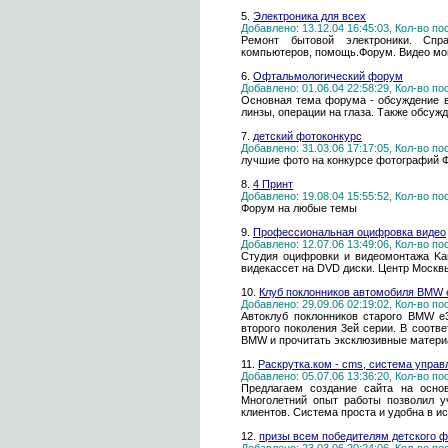
5.
Электроника для всех
Добавлено: 13.12.04 16:45:03, Кол-во п
Ремонт бытовой электроники. Спр
компьютеров, помощь.Форум. Видео мо
6.
Офтальмологический форум
Добавлено: 01.06.04 22:58:29, Кол-во п
Основная тема форума - обсуждение в
линзы, операции на глаза. Также обсуж
7.
детский фотоконкурс
Добавлено: 31.03.06 17:17:05, Кол-во п
лучшие фото на конкурсе фотографий Ф
8.
4 Принт
Добавлено: 19.08.04 15:55:52, Кол-во п
Форум на любые темы
9.
Профессиональная оцифровка видео
Добавлено: 12.07.06 13:49:06, Кол-во п
Студия оцифровки и видеомонтажа Ka
видекассет на DVD диски. Центр Москвы
10.
Клуб поклонников автомобиля BMW e
Добавлено: 29.09.06 02:19:02, Кол-во п
Автоклуб поклонников старого BMW e
второго поколения 3ей серии. В соот
BMW и прочитать эксклюзивные матери
11.
Раскрутка.ком - cms, система управ
Добавлено: 05.07.06 13:36:20, Кол-во п
Предлагаем создание сайта на осно
Многолетний опыт работы позволил у
клиентов. Система проста и удобна в и
12.
призы всем победителям детского фо