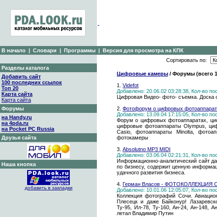
В начало
|
Словари
|
Программы
|
Версия для просмотра на КПК
Сортировать по:
Разделы каталога
Цифровые камеры
/ Форумы (всего 
Добавить сайт
100 последних ссылок
1.
Videfot
Топ 20
Добавлено: 20.06.02 03:28:38, Кол-во п
Карта сайта
Цифровая Видео- фото- съемка. Доска 
Карта сайта
Форумы
2.
Фотофорум о цифровых фотоаппарат
Добавлено: 13.09.04 17:15:05, Кол-во п
на Handy.ru
Форум о цифровых фотоаппаратах, ци
на 4pda.ru
цифровые фотоаппараты Olympus, ци
на Pocket PC Russia
Casio, фотоаппараты Minolta, фото
Друзья сайта
фотокамеры
3.
Absolutno MP3 MIDI
Добавлено: 03.06.04 02:21:31, Кол-во п
Информационно-аналитический сайт да
Наша кнопка
по бизнесу, содержит ценную информа
удачного развития бизнеса.
4.
Герман Власов - ФОТОКОЛЛЕКЦИЯ 
добавить в закладки
Добавлено: 10.01.06 12:05:07, Кол-во п
Коллекция фотографий Сочи. Авиацио
Плесецк и даже Байконур! Лазаревск
Ту-95, Ил-78, Ту-160, Ан-24, Ан-148, А
летал Владимир Путин