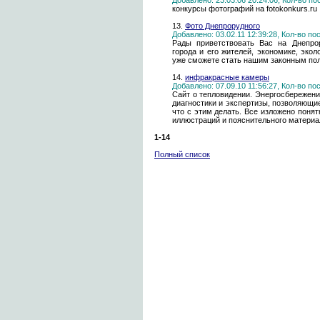
Добавлено: 23.03.06 20:24:06, Кол-во п
конкурсы фотографий на fotokonkurs.ru
13.
Фото Днепрорудного
Добавлено: 03.02.11 12:39:28, Кол-во п
Рады приветствовать Вас на Днепро
города и его жителей, экономике, экол
уже сможете стать нашим законным пол
14.
инфракрасные камеры
Добавлено: 07.09.10 11:56:27, Кол-во п
Сайт о тепловидении. Энергосбережени
диагностики и экспертизы, позволяющие
что с этим делать. Все изложено поня
иллюстраций и пояснительного материа
1-14
Полный список