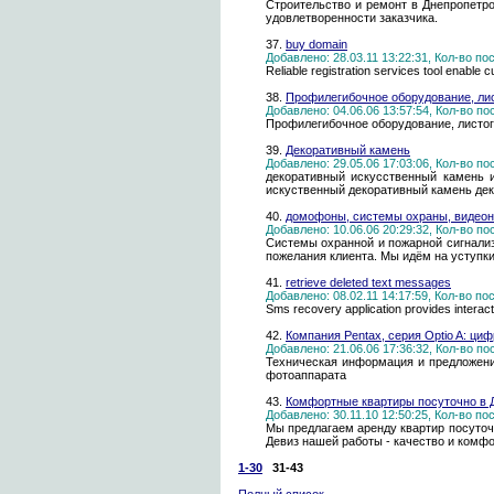
Строительство и ремонт в Днепропетро
удовлетворенности заказчика.
37.
buy domain
Добавлено: 28.03.11 13:22:31, Кол-во п
Reliable registration services tool enable 
38.
Профилегибочное оборудование, лис
Добавлено: 04.06.06 13:57:54, Кол-во п
Профилегибочное оборудование, листог
39.
Декоративный камень
Добавлено: 29.05.06 17:03:06, Кол-во п
декоративный искусственный камень 
искуственный декоративный камень де
40.
домофоны, системы охраны, видео
Добавлено: 10.06.06 20:29:32, Кол-во п
Системы охранной и пожарной сигнализ
пожелания клиента. Мы идём на уступки 
41.
retrieve deleted text messages
Добавлено: 08.02.11 14:17:59, Кол-во п
Sms recovery application provides interacti
42.
Компания Pentax, серия Optio A: ц
Добавлено: 21.06.06 17:36:32, Кол-во п
Техническая информация и предложения
фотоаппарата
43.
Комфортные квартиры посуточно в 
Добавлено: 30.11.10 12:50:25, Кол-во п
Мы предлагаем аренду квартир посуточн
Девиз нашей работы - качество и комфо
1-30
31-43