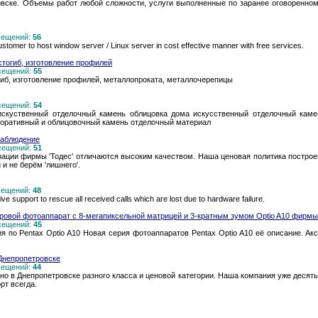
вске. Объемы работ любой сложности, услуги выполненные по заранее оговоренном
осещений:
56
customer to host window server / Linux server in cost effective manner with free services.
тогиб, изготовление профилей
осещений:
55
иб, изготовление профилей, металлопроката, металлочерепицы
осещений:
54
искуственный отделочный камень облицовка дома искусственный отделочный каме
коративный и облицовочный камень отделочный материал
наблюдение
осещений:
51
ации фирмы 'Тодес' отличаются высоким качеством. Наша ценовая политика построе
и не берём 'лишнего'.
осещений:
48
ve support to rescue all received calls which are lost due to hardware failure.
ифровой фотоаппарат с 8-мегапиксельной матрицей и 3-кратным зумом Optio A10 фирмы
осещений:
45
 по Pentax Optio A10 Новая серия фотоаппаратов Pentax Optio A10 её описание. Ак
Днепропетровске
осещений:
44
о в Днепропетровске разного класса и ценовой категории. Наша компания уже десять
рт всегда.