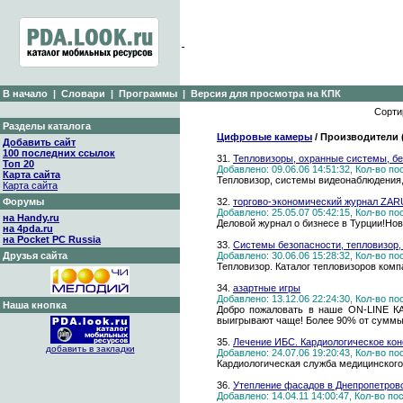
В начало
|
Словари
|
Программы
|
Версия для просмотра на КПК
Сорти
Разделы каталога
Цифровые камеры
/ Производители 
Добавить сайт
100 последних ссылок
31.
Тепловизоры, охранные системы, бе
Топ 20
Добавлено: 09.06.06 14:51:32, Кол-во п
Карта сайта
Тепловизор, системы видеонаблюдения,
Карта сайта
Форумы
32.
торгово-экономический журнал ZA
Добавлено: 25.05.07 05:42:15, Кол-во п
на Handy.ru
Деловой журнал о бизнесе в Турции!Нов
на 4pda.ru
на Pocket PC Russia
33.
Системы безопасности, тепловизор
Друзья сайта
Добавлено: 30.06.06 15:28:32, Кол-во п
Тепловизор. Каталог тепловизоров ком
34.
азартные игры
Добавлено: 13.12.06 22:24:30, Кол-во п
Наша кнопка
Добро пожаловать в наше ON-LINE КА
выигрывают чаще! Более 90% от суммы 
35.
Лечение ИБС. Кардиологическое кон
добавить в закладки
Добавлено: 24.07.06 19:20:43, Кол-во п
Кардиологическая служба медицинского 
36.
Утепление фасадов в Днепропетровс
Добавлено: 14.04.11 14:00:47, Кол-во п