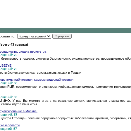
ровать по:
(всего 43 ссылки)
зопасность, охрана периметра
осещений:
75
 безопасность, охрана, системы безопасности, охрана периметра, промышленное об
RUBEJYE
осещений:
75
ости,бизнес,экономика,туризм,законы,отдых в Турции
, системы наблюдения, камеры видеонаблюдения
осещений:
68
пании FLIR, современные тепловизоры, инфракрасные камеры, применение тепловизор
осещений:
59
ЗИНО. У нас Вы можете играть на реальные деньги, минимальная ставка составл
ставок идет в банк игры
сультирование в Москве.
осещений:
57
центра Столица - лечение сердечно-сосудистых заболеваний: аритмии, гипертонии, с
ке и области
осещений:
57