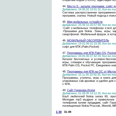
открытым кодом (ПООК). Адаптация по
44.
Место-S - каталог программ. софт д
Добавлено: 24.06.02 19:01:32, Кол-во п
Система распростанения программного
программ, скачка. Новый подход к поис
45.
Мир мобильных устройств
Добавлено: 25.09.10 20:57:48, Кол-во п
-Сайт о мобильных телефонах и всё дл
-Прошивки для Nokia -Темы, игры, к
смартфонов -Мобильный форум, в кото
46.
МОбИЛЬНЫЙ ОБОЗРЕВАТЕЛЬ
Добавлено: 19.02.06 01:33:38, Кол-во п
софт для КПК (Palm,Pocket)
47.
Программы для КПК Palm OS, Pocke
Добавлено: 04.05.06 07:42:19, Кол-во п
Каталог бесплатных и условно-беспла
игры, словари и обучающие программ
КПК Palm OS, Pocket PC. Ежедневно но
48.
Программы для КПК на ОС от Micros
Добавлено: 10.11.05 20:50:35, Кол-во п
Программы, утилиты, игры и книги д
упакованых cab архивах и удобен для 
с КПК.
49.
Сайт Горанова Игоря
Добавлено: 01.09.05 14:12:25, Кол-во п
Клуб любителей Nokia series 60, пр
Мелодии mp3 мудрые и правельные 
телефонов купим продадим, сайт Гор
посвященные Nokia Prozzak, Mworld, All
1-30
31-49