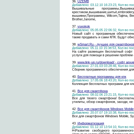
36.
UZEMB
Добавлено: 03.12.10 16:23:23, Кол-во п
Вышивальные программы,Вышив
крестиком,вышивание,шитьё,embroide
вышивки,Программы, Wilcom,Tajima, Ber
Brother,Janome,
37.
vseokpk
Добавлено: 05.05.05 22:06:32, Кол-во п
Новый сайт с програмным обеспечен
также продавать и сами КПК. Будут обно
38.
wSmart.Ru - лучшее для смартфонов
Добавлено: 05.11.10 15:38:53, Кол-во п
На сайте размещен бесплатный софт 
услуги для помощи в решении проблем
39.
www.link-up.ru/download/ - софт архи
Добавлено: 27.01.03 03:28:46, Кол-во п
Сборник программного обеспечения для
40.
Бесплатные программы для кпк
Добавлено: 17.05.06 18:43:20, Кол-во п
Коллекция бесплатных программ для кпк
41.
Все для смартфона
Добавлено: 08.02.06 23:21:15, Кол-во п
Все для твоего смартфона! Бесплатны
утилиты, обзор смартфонов, заходи, не
42.
Все для смартфонов Windows Mobile,
Добавлено: 20.07.07 19:10:38, Кол-во п
Все для смартфонов Windows Mobile, Sy
43.
Информатизация
Добавлено: 01.12.10 13:54:10, Кол-во п
Развитие свободного программног