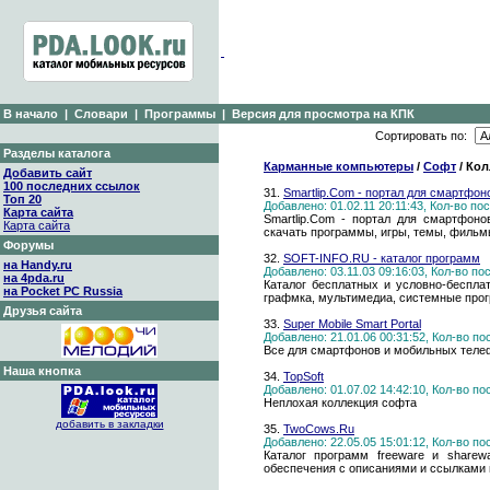
В начало
|
Словари
|
Программы
|
Версия для просмотра на КПК
Сортировать по:
Разделы каталога
Карманные компьютеры
/
Софт
/ Кол
Добавить сайт
100 последних ссылок
31.
Smartlip.Com - портал для смартфон
Топ 20
Добавлено: 01.02.11 20:11:43, Кол-во п
Карта сайта
Smartlip.Com - портал для смартфонов
Карта сайта
скачать программы, игры, темы, фильмы
Форумы
32.
SOFT-INFO.RU - каталог программ
на Handy.ru
Добавлено: 03.11.03 09:16:03, Кол-во п
на 4pda.ru
Каталог бесплатных и условно-бесплат
на Pocket PC Russia
графмка, мультимедиа, системные прогр
Друзья сайта
33.
Super Mobile Smart Portal
Добавлено: 21.01.06 00:31:52, Кол-во п
Все для смартфонов и мобильных теле
Наша кнопка
34.
TopSoft
Добавлено: 01.07.02 14:42:10, Кол-во п
Неплохая коллекция софта
добавить в закладки
35.
TwoCows.Ru
Добавлено: 22.05.05 15:01:12, Кол-во п
Каталог программ freeware и sharew
обеспечения с описаниями и ссылками 