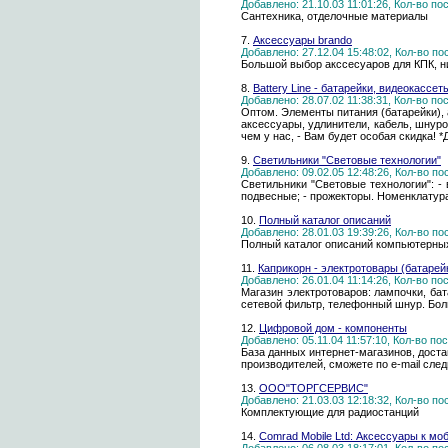
Добавлено: 21.10.03 11:01:26, Кол-во п
Сантехника, отделочные материалы
7.
Аксессуары brando
Добавлено: 27.12.04 15:48:02, Кол-во п
Большой выбор акссесуаров для КПК, ни
8.
Battery Line - батарейки, видеокасс
Добавлено: 28.07.02 11:38:31, Кол-во п
Оптом. Элементы питания (батарейки),
аксессуары, удлинители, кабель, шнур
чем у нас, - Вам будет особая скидка! *
9.
Светильники "Световые технологии"
Добавлено: 09.02.05 12:48:26, Кол-во п
Светильники "Световые технологии": - 
подвесные; - прожекторы. Номенклатура -
10.
Полный каталог описаний
Добавлено: 28.01.03 19:39:26, Кол-во п
Полный каталог описаний компьютерны
11.
Каприкорн - электротовары (батарейк
Добавлено: 26.01.04 11:14:26, Кол-во п
Магазин электротоваров: лампочки, батар
сетевой фильтр, телефонный шнур. Бол
12.
Цифровой дом - компоненты
Добавлено: 05.11.04 11:57:10, Кол-во п
База данных интернет-магазинов, дост
производителей, сможете по e-mail сле
13.
ООО"ТОРГСЕРВИС"
Добавлено: 21.03.03 12:18:32, Кол-во п
Комплектующие для радиостанций
14.
Comrad Mobile Ltd: Аксессуары к м