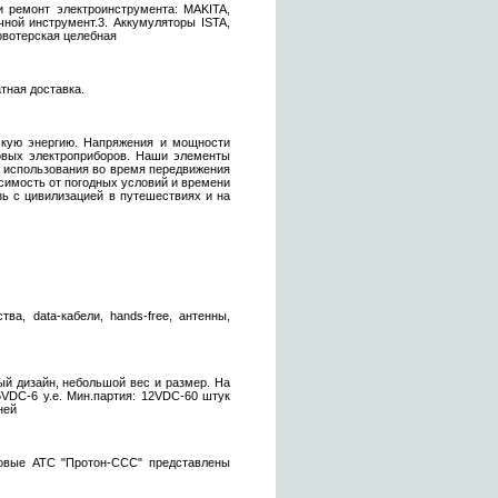
и ремонт электроинструмента: MAKITA,
учной инструмент.3. Аккумуляторы ISTA,
Новотерская целебная
тная доставка.
ескую энергию. Напряжения и мощности
товых электроприборов. Наши элементы
я использования во время передвижения
симость от погодных условий и времени
ь с цивилизацией в путешествиях и на
а, data-кабели, hands-free, антенны,
ый дизайн, небольшой вес и размер. На
5VDC-6 у.е. Мин.партия: 12VDC-60 штук
ней
ровые АТС "Протон-ССС" представлены