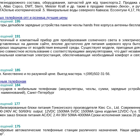
лезнодорожного состава, оборудования, запчастей для ж/д транспорта.2. Продажа 
Atlas Copco, DWT, Stern, Meister Kraft и др. также в продаже пневмо-,бензо-, и р
и ГАЗелью изотермической .5. Минеральные воды северного Кавказа: Ессентуки 4,17, 
ых телефонов опт и розница лучшие цены
осещений:
195
торы даткабели зарядные устройства панели чехлы hands free корпуса антенны-беспла
осещений:
191
логичный и компактный прибор для преобразования солнечного света в электрич
ставленных на данном сайте, вполне достаточно для питания широкого круга бы
хорошо защищены от воздействия внешней среды. Существуют модели, пригодные дл
жно совместное использование с соответствующими аккумуляторами, что дает незави
сональная компактная электростанция, обеспечивающая необходимый комфорт и связ
осещений:
185
Качественно и по разумной цене. Выезд мастера. т.(095)502-31-56.
льным телефонам
осещений:
184
уаров к мобильным телефонам (аккумуляторы, чехлы, сумки, зарядные устройств
0 наименований), Санкт-Петербург
осещений:
177
илизированные блоки питания Гонконгского производителя Ktec Co., Ltd. Современн
100-240V AC 50/60Hz output: 12VDС 1500MA 5VDC 1500MA Цена изделия:12VDC-7у.е. 
жен заказ блоков питания AC/DC 2.4V-36V 50MA-4000MA Сроки исполнения заказа 20 д
осещений:
175
ифровые автоматические телефонные станции различного назначения. Наши циф
р".