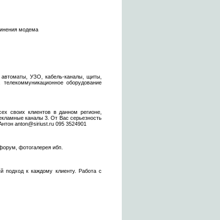
единения модема
, автоматы, УЗО, кабель-каналы, щиты,
, телекоммуникационное оборудование
сех своих клиентов в данном регионе,
екламные каналы 3. От Вас серьезность
тон anton@siriust.ru 095 3524901
форум, фотогалерея ибп.
 подход к каждому клиенту. Работа с