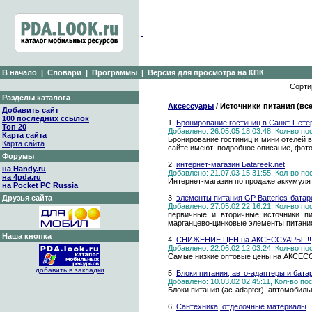
В начало
|
Словари
|
Программы
|
Версия для просмотра на КПК
Сорти
Разделы каталога
Аксессуары
/ Источники питания (все
Добавить сайт
100 последних ссылок
1.
Бронирование гостиниц в Санкт-Пете
Топ 20
Добавлено: 26.05.05 18:03:48, Кол-во п
Карта сайта
Бронирование гостиниц и мини отелей 
Карта сайта
сайте имеют: подробное описание, фот
Форумы
2.
интернет-магазин Бatareek.net
на Handy.ru
Добавлено: 21.07.03 15:31:55, Кол-во п
на 4pda.ru
Интернет-магазин по продаже аккумуля
на Pocket PC Russia
Друзья сайта
3.
элементы питания GP Batteries-бата
Добавлено: 27.05.02 22:16:21, Кол-во п
первичные и вторичные источники пи
марганцево-цинковые элементы питани
Наша кнопка
4.
СНИЖЕНИЕ ЦЕН на АКСЕССУАРЫ !!!
Добавлено: 22.06.02 12:03:24, Кол-во п
Самые низкие оптовые цены на АКС
добавить в закладки
5.
Блоки питания, авто-адаптеры и бата
Добавлено: 10.03.02 02:45:11, Кол-во п
Блоки питания (ac-adapter), автомобиль
6.
Сантехника, отделочные материалы