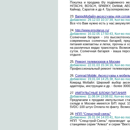
Покупка и продажа б/у подвижного же
HITACHI, BOSCH, SPARKY, DeWalt, AEG, 
Кайнар, Саратов и др.4. Грузоперевозк
23.
ВапроМобайл-аксессуары для сотов
Добавлено: 29.12.03 10:37:39, Кол-во п
Все что Вам нужно есть у нас:аккумуля
24.
http://www.ensolarus.ru/
Добавлено: 16.02.05 17:50:43, Кол-во п
Солнечная батарея - это высокотехно
современных солнечных батарей, пред
питания компактны и легки, прочны и 
на различных видах транспорта. Возмо
суток. Солнечная батарея - ваша пер
отдыхе.
25.
Ремонт телевизоров в Москве
Добавлено: 22.01.03 15:34:16, Кол-во п
Профессиональный ремонт телевизоров. 
26.
Comrad Mobile: Аксессуары к моби
Добавлено: 19.01.04 14:25:38, Кол-во п
Комрад Мобайл: Широкий выбор аксесс
адаптеры, инструкции и др. - более 300
27.
ИМПУЛЬСНЫЕ БЛОКИ ПИТАНИЯ
Добавлено: 11.08.04 13:08:02, Кол-во п
Предлагаем к продаже импульсные стаб
складе в Москве имеются Б/П: input: 
5VDC-100 штук Оплата по факту. Возмо
28.
НПП "Спецстрой-связь"
Добавлено: 26.01.04 14:03:41, Кол-во п
НПП "Спецстрой-Связь" производит ц
станциями серии "Алмаз" и серии "Векто