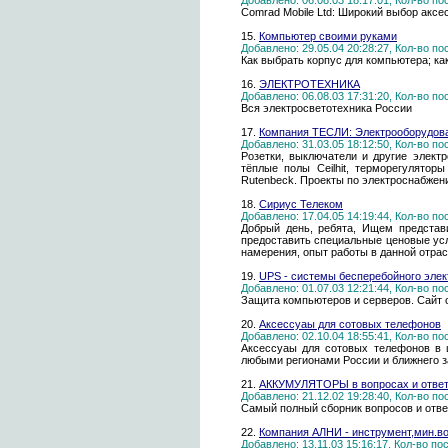
Добавлено: 06.08.03 18:17:01, Кол-во п
Comrad Mobile Ltd: Широкий выбор аксе
15.
Компьютер своими руками
Добавлено: 29.05.04 20:28:27, Кол-во п
Как выбрать корпус для компьютера; ка
16.
ЭЛЕКТРОТЕХНИКА
Добавлено: 06.08.03 17:31:20, Кол-во п
Вся электросветотехника России
17.
Компания ТЕСЛИ: Электрооборудова
Добавлено: 31.03.05 18:12:50, Кол-во п
Розетки, выключатели и другие электр
тёплые полы Ceilhit, терморегулято
Rutenbeck. Проекты по электроснабжен
18.
Сириус Телеком
Добавлено: 17.04.05 14:19:44, Кол-во п
Добрый день, ребята, Ищем представи
предоставить специальные ценовые усл
намерения, опыт работы в данной отрас
19.
UPS - системы бесперебойного элек
Добавлено: 01.07.03 12:21:44, Кол-во п
Защита компьютеров и серверов. Сайт о
20.
Аксессуаы для сотовых телефонов
Добавлено: 02.10.04 18:55:41, Кол-во п
Аксессуаы для сотовых телефонов в 
любыми регионами России и ближнего з
21.
АККУМУЛЯТОРЫ в вопросах и ответ
Добавлено: 21.12.02 19:28:40, Кол-во п
Самый полный сборник вопросов и отве
22.
Компания АЛНИ - инструмент,мин.во
Добавлено: 13.11.03 15:16:17, Кол-во п