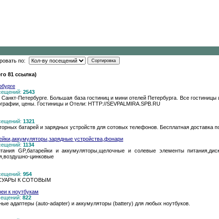
ровать по:
го 81 ссылка)
рбурге
осещений:
2543
в Санкт-Петербурге. Большая база гостиниц и мини отелей Петербурга. Все гостиницы
ографии, цены. Гостиницы и Отели: HTTP://SEVPALMIRA.SPB.RU
осещений:
1321
торных батарей и зарядных устройств для сотовых телефонов. Бесплатная доставка п
рейки,аккумуляторы,зарядные устройства,фонари
осещений:
1134
тания GP,батарейки и аккумуляторы,щелочные и солевые элементы питания,дис
я,воздушно-цинковые
осещений:
954
ЕССУАРЫ К СОТОВЫМ
реи к ноутбукам
осещений:
822
ные адаптеры (auto-adapter) и аккумуляторы (battery) для любых ноутбуков.