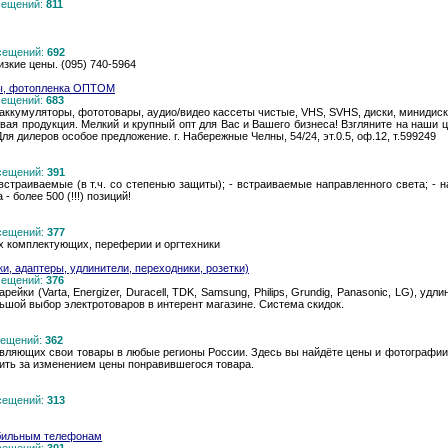
осещений:
811
осещений:
692
зкие цены. (095) 740-5964
еты, фотопленка ОПТОМ
осещений:
683
 аккумуляторы, фототовары, аудио/видео кассеты чистые, VHS, SVHS, диски, минидиск
овая продукция. Мелкий и крупный опт для Вас и Вашего бизнеса! Взгляните на наши 
Для дилеров особое предложение. г. Набережные Челны, 54/24, эт.0.5, оф.12, т.599249
осещений:
391
встраиваемые (в т.ч. со степенью защиты); - встраиваемые направленного света; - на
 более 500 (!!!) позиций!
осещений:
377
х комплектующих, переферии и оргтехники
и, адаптеры, удлинители, переходники, розетки)
осещений:
376
ейки (Varta, Energizer, Duracell, TDK, Samsung, Philips, Grundig, Рanasonic, LG), удл
ьшой выбор электротоваров в интерент магазине. Система скидок.
осещений:
362
авляющих свои товары в любые регионы России. Здесь вы найдёте цены и фотографии 
дить за изменением цены понравившегося товара.
осещений:
313
обильным телефонам