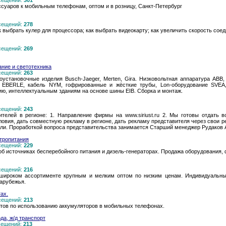
осещений:
301
ссуаров к мобильным телефонам, оптом и в розницу, Санкт-Петербург
осещений:
278
к выбрать кулер для процессора; как выбрать видеокарту; как увеличить скорость со
осещений:
269
ние и светотехника
осещений:
263
оустановочные изделия Busch-Jaeger, Merten, Gira. Низковольтная аппаратура ABB
ры EBERLE, кабель NYM, гофрированные и жёсткие трубы, Lon-оборудование SVEA
ию, интеллектуальным зданиям на основе шины EIB. Сборка и монтаж.
осещений:
243
телей в регионе: 1. Направление фирмы на www.siriust.ru 2. Мы готовы отдать в
овия, дать совместную рекламу в регионе, дать рекламу представителя через свои р
ли. Проработкой вопроса представительства занимается Старший менеджер Рудаков Ан
тропитания
осещений:
229
б источниках бесперебойного питания и дизель-генераторах. Продажа оборудования, 
осещений:
216
широком ассортименте крупным и мелким оптом по низким ценам. Индивидуальный
арубежья.
ах.
осещений:
213
тов по использованию аккумуляторов в мобильных телефонах.
да, ж/д транспорт
осещений:
213