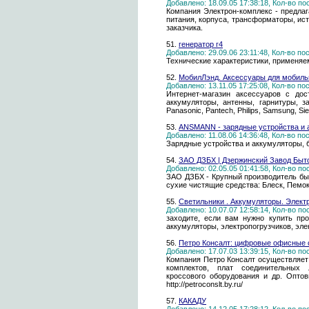
Добавлено: 18.09.05 17:38:18, Кол-во п
Компания Электрон-комплекс - предлаг
питания, корпуса, трансформаторы, ис
заказчика.
51.
генератор г4
Добавлено: 29.09.06 23:11:48, Кол-во п
Технические характеристики, применяе
52.
МобилЛэнд. Аксессуары для мобиль
Добавлено: 13.11.05 17:25:08, Кол-во п
Интернет-магазин аксессуаров с доста
аккумуляторы, антенны, гарнитуры, зар
Panasonic, Pantech, Philips, Samsung, S
53.
ANSMANN - зарядные устройства и 
Добавлено: 11.08.06 14:36:48, Кол-во п
Зарядные устройства и аккумуляторы, б
54.
ЗАО ДЗБХ | Дзержинский Завод Бытов
Добавлено: 02.05.05 01:41:58, Кол-во п
ЗАО ДЗБХ - Крупный производитель бы
сухие чистящие средства: Блеск, Пемок
55.
Светильники . Аккумуляторы. Элек
Добавлено: 10.07.07 12:58:14, Кол-во п
заходите, если вам нужно купить пр
аккумуляторы, электропогрузчиков, эле
56.
Петро Консалт: цифровые офисные 
Добавлено: 17.07.03 13:39:15, Кол-во п
Компания Петро Консалт осуществляет
комплектов, плат соединительных л
кроссового оборудования и др. Оптов
http://petroconslt.by.ru/
57.
КАКАДУ