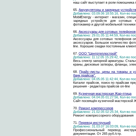
наш сайт выступает в роли помошника 
65.
Аккумуляторы и зарядные устройст
Добавлено: 03.09.06 18:55:16, Кол-во п
MobilEnergy - интернет - магазин, сп
зарядных устройств для сотовых т
фотокамер и другой мобильной техники
66.
Аксессуары для сотовых телефонов
Добавлено: 29.01.05 11:44:59, Кол-во п
Аксессуары для сотовых телефонов оп
аксессуаров. Большое количество фото
line. Хорошие скидки постоянным клиен
67.
ООО "Центртеплострой"
Добавлено: 11.12.05 15:29:42, Кол-во п
Весь спектр запорной арматуры. Стал
краны, дисковые затворы, фланцы, эле
68.
Прайс-листы, цены на товары и у
банк прайсов".
Добавлено: 04.05.05 11:42:44, Кол-во п
Каталог прайсов, поиск по прайсам пр
решения - редактора прайсов on-line
69.
Кузнечная мастерская Жар-птица
Добавлено: 04.04.05 01:27:56, Кол-во п
Сайт посвящён кузнечной мастерской Ж
70.
Ремонт компрессоров
Добавлено: 21.02.05 02:25:34, Кол-во п
Ремонт компрессорного оборудования
71.
Перевод инструкций
Добавлено: 31.03.07 16:03:09, Кол-во п
Профессиональный перевод инструк
документации. От 265 руб./стр.