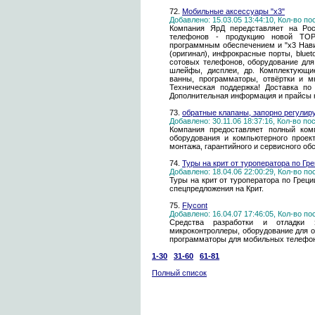
72.
Мобильные аксессуары "x3"
Добавлено: 15.03.05 13:44:10, Кол-во п
Компания ЯрД передставляет на Ро
телефонов - продукцию новой ТО
программным обеспечением и "х3 Нави
(оригинал), инфрокрасные порты, bluet
сотовых телефонов, оборудование дл
шлейфы, дисплеи, др. Комплектующие
ванны, программаторы, отвёртки и м
Техническая поддержка! Доставка по
Дополнительная информация и прайсы н
73.
обратные клапаны, запорно регулир
Добавлено: 30.11.06 18:37:16, Кол-во п
Компания предоставляет полный комп
оборудования и компьютерного проек
монтажа, гарантийного и сервисного об
74.
Туры на крит от туроператора по Гр
Добавлено: 18.04.06 22:00:29, Кол-во п
Туры на крит от туроператора по Греци
спецпредложения на Крит.
75.
Flycont
Добавлено: 16.04.07 17:46:05, Кол-во п
Средства разработки и отладки э
микроконтроллеры, оборудование для о
программаторы для мобильных телефон
1-30
31-60
61-81
Полный список