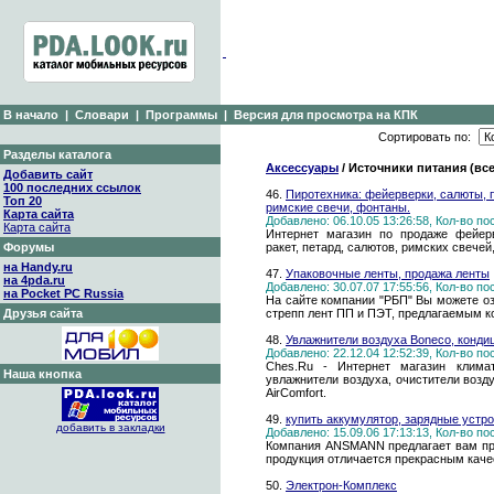
В начало
|
Словари
|
Программы
|
Версия для просмотра на КПК
Сортировать по:
Разделы каталога
Аксессуары
/ Источники питания (все
Добавить сайт
100 последних ссылок
46.
Пиротехника: фейерверки, салюты, 
Топ 20
римские свечи, фонтаны.
Карта сайта
Добавлено: 06.10.05 13:26:58, Кол-во п
Карта сайта
Интернет магазин по продаже фейерве
Форумы
ракет, петард, салютов, римских свечей
на Handy.ru
47.
Упаковочные ленты, продажа ленты
на 4pda.ru
Добавлено: 30.07.07 17:55:56, Кол-во п
на Pocket PC Russia
На сайте компании "РБП" Вы можете о
Друзья сайта
стрепп лент ПП и ПЭТ, предлагаемым к
48.
Увлажнители воздуха Boneco, кондици
Добавлено: 22.12.04 12:52:39, Кол-во п
Ches.Ru - Интернет магазин климат
Наша кнопка
увлажнители воздуха, очистители воздух
AirComfort.
49.
купить аккумулятор, зарядные устр
добавить в закладки
Добавлено: 15.09.06 17:13:13, Кол-во п
Компания ANSMANN предлагает вам пр
продукция отличается прекрасным кач
50.
Электрон-Комплекс