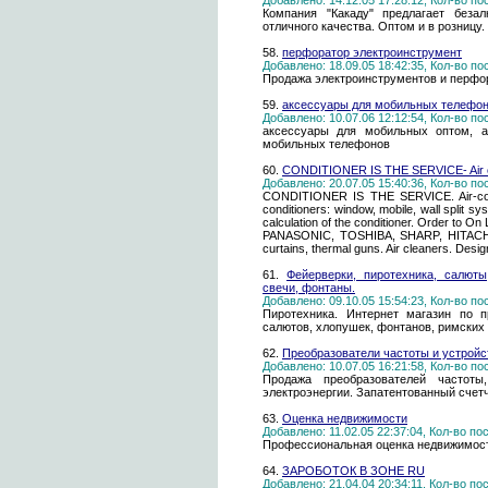
Добавлено: 14.12.05 17:28:12, Кол-во п
Компания "Какаду" предлагает беза
отличного качества. Оптом и в розницу
58.
перфоратор электроинструмент
Добавлено: 18.09.05 18:42:35, Кол-во п
Продажа электроинструментов и перфо
59.
аксессуары для мобильных телефон
Добавлено: 10.07.06 12:12:54, Кол-во п
аксессуары для мобильных оптом, а
мобильных телефонов
60.
CONDITIONER IS THE SERVICE- Air cond
Добавлено: 20.07.05 15:40:36, Кол-во п
CONDITIONER IS THE SERVICE. Air-condi
conditioners: window, mobile, wall split s
calculation of the conditioner. Order to 
PANASONIC, TOSHIBA, SHARP, HITACHI
curtains, thermal guns. Air cleaners. Design
61.
Фейерверки, пиротехника, салюты
свечи, фонтаны.
Добавлено: 09.10.05 15:54:23, Кол-во п
Пиротехника. Интернет магазин по п
салютов, хлопушек, фонтанов, римских 
62.
Преобразователи частоты и устройс
Добавлено: 10.07.05 16:21:58, Кол-во п
Продажа преобразователей частоты
электроэнергии. Запатентованный счетч
63.
Оценка недвижимости
Добавлено: 11.02.05 22:37:04, Кол-во п
Профессиональная оценка недвижимост
64.
ЗАРОБОТОК В ЗОНЕ RU
Добавлено: 21.04.04 20:34:11, Кол-во п