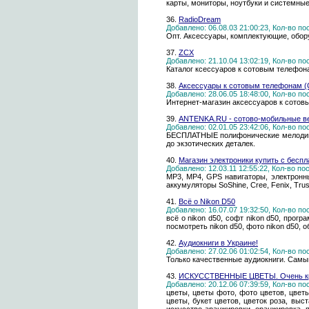
карты, мониторы, ноутбуки и системные
36.
RadioDream
Добавлено: 06.08.03 21:00:23, Кол-во п
Опт. Аксессуары, комплектующие, обор
37.
ZCX
Добавлено: 21.10.04 13:02:19, Кол-во п
Каталог ксессуаров к сотовым телефона
38.
Аксессуары к сотовым телефонам (С
Добавлено: 28.06.05 18:48:00, Кол-во п
Интернет-магазин аксессуаров к сотовы
39.
ANTENKA.RU - сотово-мобильные в
Добавлено: 02.01.05 23:42:06, Кол-во п
БЕСПЛАТНЫЕ полифонические мелодии, и
до экзотических деталек.
40.
Магазин электроники купить с беспл
Добавлено: 12.03.11 12:55:22, Кол-во п
MP3, MP4, GPS навигаторы, электронн
aккумуляторы SoShine, Cree, Fenix, Trust
41.
Всё о Nikon D50
Добавлено: 16.07.07 19:32:50, Кол-во п
всё о nikon d50, софт nikon d50, програ
посмотреть nikon d50, фото nikon d50, 
42.
Аудиокниги в Украине!
Добавлено: 27.02.06 01:02:54, Кол-во п
Только качественные аудиокниги. Самый
43.
ИСКУССТВЕННЫЕ ЦВЕТЫ. Очень к
Добавлено: 20.12.06 07:39:59, Кол-во п
цветы, цветы фото, фото цветов, цветы
цветы, букет цветов, цветок роза, выс