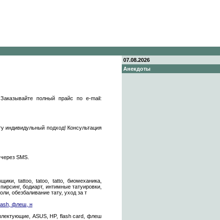
07.08.2026
Анекдоты
 Заказывайте полный прайс по e-mail:
ту индивидульный подход! Консультация
 через SMS.
ки, tattoo, tatoo, tatto, биомеханика,
, пирсинг, бодиарт, интимные татуировки,
оли, обезбаливание тату, уход за т
ash, флеш, н
лектующие, ASUS, HP, flash card, флеш