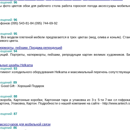
осещений:
96
 фото цветов обои для рабочего стола работа гороскоп погода аксессуары мобил
осещений:
96
фонов (095) 543-81-84 (095) 744-69-92
осещений:
95
 Все модели плетеной мебели предлагаются в трех цветах (мед, олива и коньяк). Ст
евого цвета.
атюрморты, пейзажи. Продажа репродукций
осещений:
94
укций. Портреты, натюрморты, пейзажи, репродукции картин великих художников. Б
ильные шкафы Helkama
осещений:
93
ртимент холодильного оборудования Helkama и максимальный перечень сопутствующих
осещений:
89
 Good Gift - Хороший Подарок
осещений:
88
окороба, Картонные коробки, Картонная тара и упаковка из 3-х 5-ти 7-ми сл гофрока
ртона, Упаковка, Картон. Подробности о нашей компание на сайте - http://www.antech.su
осещений:
87
 аксессуаров для мобильной связи
осещений:
86