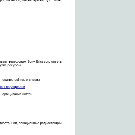
графия пиона, цветы букеты, цветочные
товым телефонам Sony Ericsson; советы
ругие ресурсы
 quartet, quintet, orchestra
урсы наращивани
 наращивания ногтей.
диостанции, авиационные радиостанции,