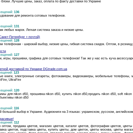
 блоки. Лучшие цены, заказ, оплата по факту доставки по Украине
осещений:
136
удование для ремонта сотовых телефонов.
осещений:
131
м любых марок. Легкая система заказа и низкие цены.
анкт-Петербург + почтой)
осещений:
128
м телефонам - широкий выбор, низкие цены, гибкая система скидок. Оптом, в розницу,
ести
осещений:
127
гры, прошивки, графика для сотовых телефонов! Так же у нас есть куча аксессуар
атной доставкой по Украине DGtrade.com.ua
осещений:
123
ые книги, электронные сигареты, фотокамеры, видеокамеры, мобильные телефоны,
Fire, UltraFire
осещений:
120
ммы для nikon d50, прошивка nikon d50, купить nikon d50,продать nikon d50, soft nikon d
объективы nikon d50
осещений:
116
 большой выбор в Украине. Аудиокниги на 3 языках: украинском, русском, английском
расивые!
осещений:
112
 оптом, продажа цветов, магазин цветов, каталог цветов, фотографии цветов, цветы
тавка цветов, подставка цветы, купить цветы, дом цветок, цветы москва, цветы мага