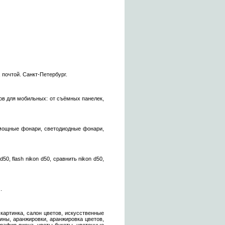
 почтой. Санкт-Петербург.
ов для мобильных: от съёмных панелек,
 мощные фонари, светодиодные фонари,
50, flash nikon d50, сравнить nikon d50,
.
 картинка, салон цветов, искусственные
зины, аранжировки, аранжировка цветов,