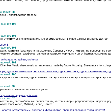
пион, пион цветок, фото пионов, продажа пионов, каталог пионы, пионы купить, фото
осещений:
111
айне и производстве мебели
осещений:
108
осещений:
106
нг, электрические принципиальные схемы, бесплатные программы, и многое другое
icsson!
осещений:
103
дии, картинки, java игры и приложения; Сервисы; Форум: ответы на вопросы по со
овинок софта и телефонов, описания настроек wap- gprs и gprs- internet, ссылки на д
string quartet, quintet, orchesta
осещений:
102
r Chamber Music sheet music arrangements made by Andrei Visotsky. Sheet music for strings,
юра, курсы косметологов, курсы визажистов, курсы массажа, курсы парикмахеров, к
осещений:
100
, курсы косметологов, курсы визажистов, курсы массажа, курсы парикмахеров, курсы
осещений:
98
карманных компьютеров и аксессуаров
ы дальнего радиуса действия
осещений:
97
диостанции, автомобильные радиостанции, кв-трансиверы, ретрансляторы, морские ра
wood, Icom, Alinco, Midland, Senao, Harvest
овости, мультфильмы, анекдоты, фото цветов, обои для рабочего стола, работа!