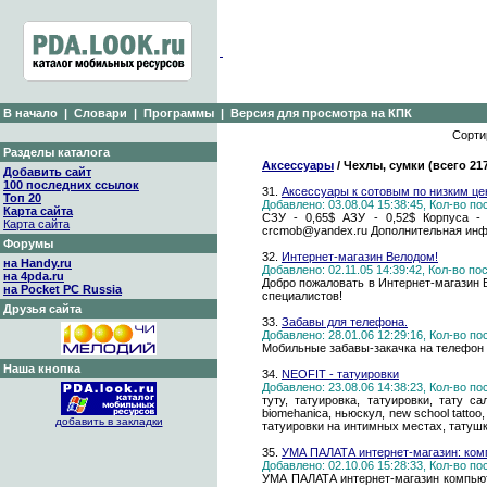
В начало
|
Словари
|
Программы
|
Версия для просмотра на КПК
Сорти
Разделы каталога
Аксессуары
/ Чехлы, сумки (всего 21
Добавить сайт
100 последних ссылок
31.
Аксессуары к сотовым по низким ц
Топ 20
Добавлено: 03.08.04 15:38:45, Кол-во п
Карта сайта
СЗУ - 0,65$ АЗУ - 0,52$ Корпуса - 0
Карта сайта
crcmob@yandex.ru Дополнительная инфо
Форумы
32.
Интернет-магазин Велодом!
на Handy.ru
Добавлено: 02.11.05 14:39:42, Кол-во п
на 4pda.ru
Добро пожаловать в Интернет-магазин 
на Pocket PC Russia
специалистов!
Друзья сайта
33.
Забавы для телефона.
Добавлено: 28.01.06 12:29:16, Кол-во п
Мобильные забавы-закачка на телефон п
Наша кнопка
34.
NEOFIT - татуировки
Добавлено: 23.08.06 14:38:23, Кол-во п
туту, татуировка, татуировки, тату са
biomehanica, ньюскул, new school tattoo
добавить в закладки
татуировки на интимных местах, татушка
35.
УМА ПАЛАТА интернет-магазин: компь
Добавлено: 02.10.06 15:28:33, Кол-во п
УМА ПАЛАТА интернет-магазин компьюте