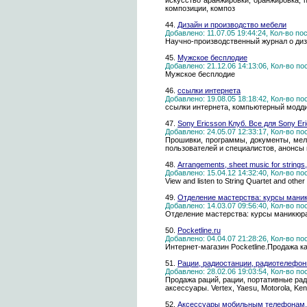
искусство аранжировки, оранжировка, 
композиции, композ
44.
Дизайн и производство мебели
Добавлено: 11.07.05 19:44:24, Кол-во п
Научно-производственный журнал о диз
45.
Мужское бесплодие
Добавлено: 21.12.06 14:13:06, Кол-во п
Мужское бесплодие
46.
ссылки интернета
Добавлено: 19.08.05 18:18:42, Кол-во п
ссылки интернета, компьютерный модди
47.
Sony Ericsson Клуб. Все для Sony Er
Добавлено: 24.05.07 12:33:17, Кол-во п
Прошивки, программы, документы, мело
пользователей и специалистов, анонсы н
48.
Arrangements, sheet music for strings, 
Добавлено: 15.04.12 14:32:40, Кол-во п
View and listen to String Quartet and othe
49.
Отделение мастерства: курсы маник
Добавлено: 14.03.07 09:56:40, Кол-во п
Отделение мастерства: курсы маникюра
50.
Pocketline.ru
Добавлено: 04.04.07 21:28:26, Кол-во п
Интернет-магазин Pocketline.Продажа 
51.
Рации, радиостанции, радиотелефон
Добавлено: 28.02.06 19:03:54, Кол-во п
Продажа раций, рации, портативные ра
аксессуары. Vertex, Yaesu, Motorola, Ken
52.
Аксессуары мобильным телефонам, н