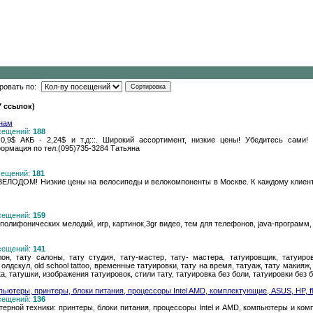
ровать по:
7 ссылок)
енам
осещений:
188
,9$ АКБ - 2,24$ и т.д:::. Широкий ассортимент, низкие цены! Убедитесь сами!
рмация по тел.(095)735-3284 Татьяна
осещений:
181
ВЕЛОДОМ! Низкие цены на велосипеды и велокомпоненты в Москве. К каждому клиен
осещений:
159
олифонических мелодий, игр, картинок,3gr видео, тем для телефонов, java-программ,
осещений:
141
лон, тату салоны, тату студия, тату-мастер, тату- мастера, татуировщик, татуировщи
, олдскул, old school tattoo, временные татуировки, тату на время, татуаж, тату макияж
, татушки, изображения татуировок, стили тату, татуировка без боли, татуировки без б
ютеры, принтеры, блоки питания, процессоры Intel AMD, комплектующие, ASUS, HP, fl
осещений:
136
рной техники: принтеры, блоки питания, процессоры Intel и AMD, компьютеры и комп