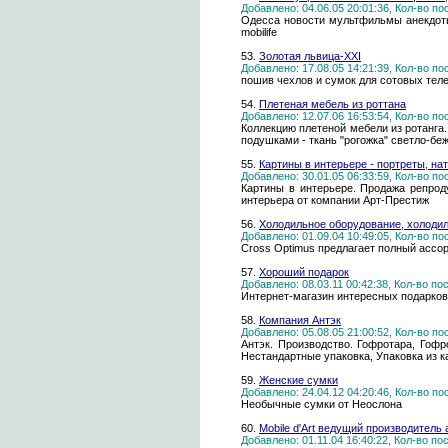
Добавлено: 04.06.05 20:01:36, Кол-во п
Одесса новости мультфильмы анекдоты
mobilife
53.
Золотая львица-XXI
Добавлено: 17.08.05 14:21:39, Кол-во п
пошив чехлов и сумок для сотовых теле
54.
Плетеная мебель из роттана
Добавлено: 12.07.06 16:53:54, Кол-во п
Коллекцию плетеной мебели из ротанга.
подушками - ткань "рогожка" светло-беж
55.
Картины в интерьере - портреты, н
Добавлено: 30.01.05 06:33:59, Кол-во п
Картины в интерьере. Продажа репрод
интерьера от компании Арт-Престиж
56.
Холодильное оборудование, холод
Добавлено: 01.09.04 10:49:05, Кол-во п
Cross Optimus предлагает полный ассо
57.
Хороший подарок
Добавлено: 08.03.11 00:42:38, Кол-во п
Интернет-магазин интересных подарков
58.
Компания Антэк
Добавлено: 05.08.05 21:00:52, Кол-во п
Антэк. Производство. Гофротара, Гофр
Нестандартные упаковка, Упаковка из ка
59.
Женские сумки
Добавлено: 24.04.12 04:20:46, Кол-во п
Необычные сумки от Неослона
60.
Mobile d'Art ведущий производитель
Добавлено: 01.11.04 16:40:22, Кол-во п