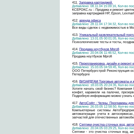
411.
Заправка картриджей.
Добавлено: 08.11.04 15:09:16, Кол-во п
KCEPOKC.ru :: Продажа и ремонт цветны
заправка картриджей HP, Epson, Lexmar
412.
аренда офиса
Добавлено: 28.11.04 17:34:32, Кол-во п
Все виды сделок с недвижимостью в Мо
413.
Уникальный развлекательный порт
Добавлено: 13.01.05 00:01:05, Кол-во п
Психологические тесты и тосты, поздрав
414.
Продажа ноутбуков Mprofi
Добавлено: 20.04.06 11:46:52, Кол-во п
Продажа ноутбуков Mprofi
415.
Перепланировка, дизайн и ремонт 
Добавлено: 15.03.05 04:59:45, Кол-во п
ООО Петербургстрой Реконструкция осу
Петербурге
416.
ВИЗАРДГАМ Торговые автоматы и ж
Добавлено: 18.03.05 20:24:35, Кол-во п
Хотите начать свой бизнес? Компания 
конфет, карамели на палочке, презер
Подробную информацию можно узнать н
417.
АвтоСофт - Челны. Программы для
Добавлено: 26.03.05 12:58:50, Кол-во п
Компьютерные системы АвтоПредприят
автоматизации учета в автосервисах,
запчастей для отечественных автомоби
418.
Септики очистка сточных вод, авт
Добавлено: 20.04.05 03:29:25, Кол-во п
Септики - это очистка сточных вод, а