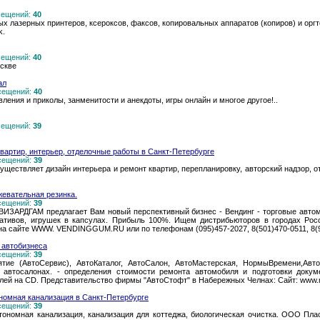
осещений:
40
х лазерных принтеров, ксероксов, факсов, копировальных аппаратов (копиров) и оргт
k.
осещений:
40
скве
ал
осещений:
40
ления и приколы, занменитости и анекдоты, игры онлайн и многое другое!..
осещений:
39
квартир, интерьер, отделочные работы в Санкт-Петербурге
осещений:
39
ществляет дизайн интерьера и ремонт квартир, перепланировку, авторский надзор, от
евательная резинка.
осещений:
39
ВИЗАРДГАМ предлагает Вам новый перспективный бизнес - Вендинг - торговые авто
вативов, игрушек в капсулах. Прибыль 100%. Ищем дистрибьюторов в городах Рос
а сайте WWW. VENDINGGUM.RU или по телефонам (095)457-2027, 8(501)470-0511, 8(
 автобизнеса
осещений:
39
ие (АвтоСервис), АвтоКаталог, АвтоСалон, АвтоМастерская, НормыВремени,Авт
 автосалонах. - определения стоимости ремонта автомобиля и подготовки докум
лей на CD. Представительство фирмы "АвтоСтофт" в Набережных Челнах: Сайт: www.m-
ономная канализация в Санкт-Петербурге
осещений:
39
втономная канализация, канализация для коттеджа, биологическая очистка. ООО Пла