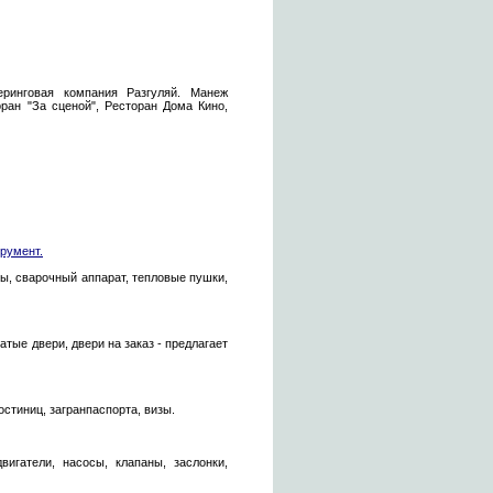
теринговая компания Разгуляй. Манеж
оран "За сценой", Ресторан Дома Кино,
румент.
ы, сварочный аппарат, тепловые пушки,
ые двери, двери на заказ - предлагает
остиниц, загранпаспорта, визы.
игатели, насосы, клапаны, заслонки,