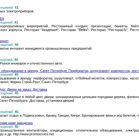
осещений:
41
вых электроприборов.
ЬБА
осещений:
41
 корпоративных мероприятий. Ресторанный холдинг, презентации, банкеты. Кей
ого корпуса, Ресторан "Академия", Ресторан "Bellini", Ресторан "РесторанЪ", Рест
ернет
осещений:
40
звитие интерент менеджента промышленных предприятий
осещений:
40
 Рынок иномарок и отечественных авто.
 оборудование в аренду, Санкт-Петербург. Перфоратор, шуруповерт, компрессор, инст
осещений:
40
рудование в аренду: перфоратор, шуруповерт, отбойный молоток, компрессоры, насос
ент. Фирма Строй-Рент, Санкт-Петербург.
рг. Двери на заказ. Доставка
осещений:
40
 окрашенные в любой цвет, двери, шпонированные ценными породами дерева, филенчат
Санкт-Петербурге. Доставка, установка дверей
осещений:
40
гает отдых в Подмосковье, Крыму, Греции, Кипре. Бронирование авиа и ж/д билетов, г
нам ниже заводских
осещений:
40
ромышленные вентиляторы, кондиционеры, отопительное оборудование, электродв
у и др. http://www.promservice.net