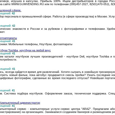
вативов, игрушек в капсулах. Прибыль 100%. Ищем дистрибьюторов в городах Рос
а сайте WWW.GUMVENDING.RU или по телефонам (095)457-2027, 8(501)470-0511, 8(9
ышленной сфере.
осещений:
42
ор персонала в промышленной сфере. Работа (в сфере производства) в Москве. Услуг
осещений:
42
ических знакомств в России и за рубежом с фотографиями и телефонами. Удобн
кет.
фотоаппараты
осещений:
41
роники: Мобильные телефоны, Ноутбуки, фотоаппараты
утбуки Toshiba, ноутбуки на любой вкус
осещений:
41
ем каталог ноутбуков лучших производителей - ноутбуки Dell, ноутбуки Toshiba 
потребности.
осещений:
41
ись, всегда найдется время для развлечений. Хотите сыграть в новейшую трехмерную
реть новый фильм, пока автобус продирается сквозь пробки? Узнать последние но
цифровые фотографии, сделанные во время последнего отпуска? Новейшая портативн
осещений:
41
в. Система подбора ноутбуков. Оформление заказа, техническая поддержка. Специ
 Компьютерный администратор
осещений:
41
мпьютерный сервис - компьютерные услуги сервис центра "ARAZ". Предлагаем або
нистрирование) на организациях. Занимаемся созданием баннеров и размещением ре