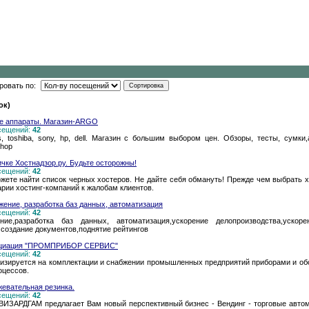
ровать по:
ок)
ые аппараты. Магазин-ARGO
осещений:
42
, toshiba, sony, hp, dell. Магазин с большим выбором цен. Обзоры, тесты, сумки
shop
чке Хостнадзор.ру. Будьте осторожны!
осещений:
42
ете найти список черных хостеров. Не дайте себя обмануть! Прежде чем выбрать 
арии хостинг-компаний к жалобам клиентов.
жение, разработка баз данных, автоматизация
осещений:
42
ние,разработка баз данных, автоматизация,ускорение делопроизводства,ускоре
 создание документов,поднятие рейтингов
социация "ПРОМПРИБОР СЕРВИС"
осещений:
42
руется на комплектации и снабжении промышленных предприятий приборами и обор
оцессов.
евательная резинка.
осещений:
42
ВИЗАРДГАМ предлагает Вам новый перспективный бизнес - Вендинг - торговые авто