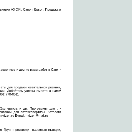
ехники А3 OKI, Canon, Epson. Продажа и
делочные и другие виды работ в Санкт-
маты для продажи жевательной резинки,
сии. Добейтесь успеха вместе с нами!
901)770-0511
оЭкспертиза и др. Программы для : -
ентации для автоэкспертизы. Каталоги
dzen.ru E-mail: mdzen@mail.ru
ст Групп производит насосные станции,