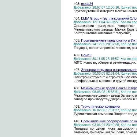
403.
mega24
Добавлено: 28.07.07 12:50:16, Кол-во п
Круглосуточный интернет магазин быто
404.
ELBA Group - Группа компаний ЭЛ
Добавлено: 12.11.04 02:53:27, Кол-во п
Организация праздников, концертов,
Меньшиковского дворца, Манеж Кадетск
Кейтеринговая компания "Разгуляй",
405.
Промышленные предприятия и Инт
Добавлено: 24.12.05 20:37:50, Кол-во п
Тендоры, новости промышленности, ра
406.
Семён
Добавлено: 30.11.05 23:15:57, Кол-во п
АВТО новости, обзоры и рекомендации.
407.
Электроинструмент и строительное
Добавлено: 30.03.05 02:31:04, Кол-во п
Электроинструмент и строительное обо
шлифовальные машины и другой инструм
408.
Межкомнатные двери Санкт-Петербу
Добавлено: 08.05.05 15:56:51, Кол-во п
Межкомнатные двери - двери белые или
завод по производству дверей Ивлен в 
409.
Туристическая компания
Добавлено: 16.02.06 17:31:27, Кол-во п
Туристическая компания Эверест предла
410.
Промышленное оборудование по це
Добавлено: 03.06.04 23:40:28, Кол-во п
Продаем по ценам ниже заводских: п
задвижки, фильтры, котлы, печи, арматур