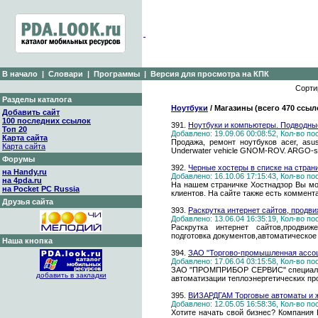
В начало
|
Словари
|
Программы
|
Версия для просмотра на КПК
Сорти
Разделы каталога
Ноутбуки
/ Магазины (всего 470 ссыл
Добавить сайт
100 последних ссылок
391.
Ноутбуки и компьютеры. Подводн
Топ 20
Добавлено: 19.09.06 00:08:52, Кол-во п
Карта сайта
Продажа, ремонт ноутбуков acer, asus
Карта сайта
Underwater vehicle GNOM-ROV. ARGO-
Форумы
392.
Черные хостеры в списке на страни
на Handy.ru
Добавлено: 16.10.06 17:15:43, Кол-во п
на 4pda.ru
На нашем страничке Хостнадзор Вы мож
на Pocket PC Russia
клиентов. На сайте также есть коммент
Друзья сайта
393.
Раскрутка интернет сайтов, продви
Добавлено: 13.06.04 16:35:19, Кол-во п
Раскрутка интернет сайтов,продвиже
подготовка документов,автоматическое
Наша кнопка
394.
ЗАО "Торгово-промышленная ас
Добавлено: 17.06.04 03:15:58, Кол-во п
ЗАО "ПРОМПРИБОР СЕРВИС" специализи
добавить в закладки
автоматизации теплоэнергетических пр
395.
ВИЗАРДГАМ Торговые автоматы и ж
Добавлено: 12.05.05 16:58:36, Кол-во п
Хотите начать свой бизнес? Компания 