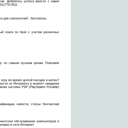
сии. Добейтесь успеха вместе с нами!
01)770-0511
и для соискателей - бесплатны.
ый поиск по базе с учетом различных
и пр. по самым лучшим ценам. Поможем
 игру во время долгой поездки в метро?
вости из Интернета в момент ожидания
ая система PSP (PlayStation Portable)
фикации, новости, статьи. Контактная
нентское обслуживание компьютеров и
кламы в сети Интернет