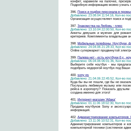
конфет, карамели на палочке, презер
Подробную информацию можно узнать н
396.
Поиск и подбор персонала в пром
Добавлено: 23.08.04 11:54:16, Кол-во п
Организация осуществляет поиск и подб
397.
Знакомства на Любовь - плюс
Добавлено: 13.10.04 22:00:50, Кол-во п
Анкеты девушек и мужчин для романт
критериев. Комплименты владельцам ан
398.
Мобильные телефоны, Ноутбуки, 
Добавлено: 24.04.06 21:28:33, Кол-во п
Online супермаркет продвинутой элект
399.
Палева нет - есть ноутбуки б.у., но
Добавлено: 06.04.06 06:01:36, Кол-во п
Выберите себе ноутбук - мы предлага
подобрать недорогой ноутбук под Ваши 
400.
sony ps
Добавлено: 21.04.06 22:45:52, Кол-во п
Куда бы вы не пошли, где бы не оказал
Послушать любимую музыку или посмот
рейса в аэропорту? Показать друзьям 
создана именно для этого!
401.
Интернет-магазин 'Абака'
Добавлено: 01.11.06 18:02:30, Кол-во п
Продажа ноутбуков Sony и аксессуаро
информация.
402.
Администрирование компьютеров.
Добавлено: 13.11.06 10:52:31, Кол-во п
Администрирование компьютеров и ко
компьютерной техники (системное адми