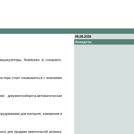
08.08.2026
Анекдоты
,аккумуляторы. Notebooks & computers.
хостера стоит ознакомиться с мнениями
ние документооборота,автоматическая
удованием для контроля, измерения и
маты для продажи жевательной резинки,