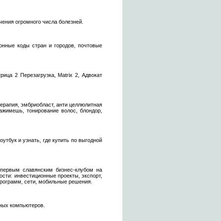
чения огромного числа болезней.
онные коды стран и городов, почтовые
ица 2 Перезагрузка, Matrix 2, Адвокат
отерапия, эмбриобласт, анти целлюлитная
ажимешь, тонирование волос, блондор,
утбук и узнать, где купить по выгодной
 первым славянским бизнес-клубом на
сти: инвестиционные проекты, экспорт,
программ, сети, мобильные решения.
вных компьютеров.