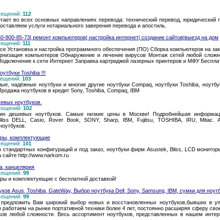
осещений:
112
ает во всех основных направлениях перевода: технический перевод, юридический 
доставляем услуги нотариального заверения перевода и апостиль.
0-800-85-73| ремонт компьютеров| настройка интернет| создание сайтов|выезд на дом
осещений:
111
се Установка и настройка программного обеспечения (ПО) Сборка компьютеров на зак
рнизация компьютеров Обнаружение и лечение вирусов Монтаж сетей любой сложно
 Подключение к сети Интернет Заправка картриджей лазерных принтеров и МФУ Беспл
утбуки Toshiba !!!
осещений:
103
ые, надёжные ноутбуки и многие другие ноутбуки Compaq, ноутбуки Toshiba, ноутбуки
 Продажа ноутбуков в кредит Sony, Toshiba, Compaq, IBM
шевых ноутбуков.
осещений:
102
азин дешевых ноутбуков. Самые низкие цены в Москве! Подробнейшая информаци
liss DELL, Casio, Rover Book, SONY, Sharp, IBM, Fujitsu, TOSHIBA, IRU, Mitac.
ноутбуков.
еры, комплектующие
осещений:
101
стандартных конфигураций и под заказ, ноутбуки фирм Asustek, Bliss, LCD мониторы 
сайте http://www.narkom.ru
а, канцелярия
осещений:
99
еры и комплектующие с бесплатной доставкой!
ков Asus, Toshiba, GateWay, Выбор ноутбука Dell, Sony, Samsung, IBM, сумки для ноут
осещений:
99
д предложить Вам широкий выбор новых и восстановленных ноутбуков,бывших в уп
 работаем на рынке портативной техники более 4 лет, постоянно расширяя сферу сво
ков любой сложности. Весь ассортимент ноутбуков, представленных в нашем интер