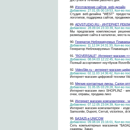
доступен в течении рабочего дня.
88.
Изготовление сайтов, web-дизайн
Добавлено: 27.01.05 00:19:53, Кол-во п
Студия веб-дизайна "WEST" предостав
логотипов, поддержка сайтов, продвиже
89.
ADVSTUDIO.RU - ИНТЕРНЕТ РЕКЛ
Добавлено: 28.09.04 23:33:39, Кол-во п
Мы предлагаем комплексные решения
размещение сайта в каталогах, места на
90.
Генератор Неблокируемых Плавающ
Добавлено: 11.12.04 14:31:33, Кол-во п
Генератор Неблокируемых Плавающих По
91.
"ROVERSALE", Интернет-магазин =>
Добавлено: 08.04.03 12:22:45, Кол-во п
Полный ассортимент ноутбуков RoverBo
92.
VideoSite.ru - интернет-магазин циф
Добавлено: 02.11.03 14:36:42, Кол-во п
Интернет-магазин цифровой техники Vid
93.
Мягкие контактные линзы. Салон опт
Добавлено: 31.05.05 03:29:28, Кол-во п
Интернет-магазин линз SHOPLINZ - мяг
очки, оправы, продажа линз
94.
Интернет магазин кожгалантереи - ч
Добавлено: 07.12.05 23:04:39, Кол-во п
Интернет магазин кожгалантереи - издел
Samsonite, Dupont, Cerruti, victorinox, dr
95.
БАЗА25 и UNICOM
Добавлено: 09.08.04 15:16:01, Кол-во п
Сеть компьютерных магазинов "БАЗА25
сканеры. Заказ.