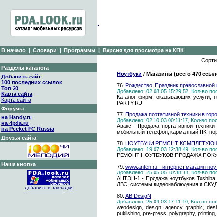
В начало
|
Словари
|
Программы
|
Версия для просмотра на КПК
Сорти
Разделы каталога
Ноутбуки
/ Магазины (всего 470 ссыл
Добавить сайт
100 последних ссылок
76.
Рождество. Праздник православной 
Топ 20
Добавлено: 02.08.05 15:29:52, Кол-во п
Карта сайта
Каталог фирм, оказывающих услуги, н
Карта сайта
PARTY.RU
Форумы
77.
Продажа портативной техники в гор
на Handy.ru
Добавлено: 02.10.03 00:11:17, Кол-во п
на 4pda.ru
Авакс - Продажа портативной техники 
на Pocket PC Russia
мобильный телефон, карманный ПК, порт
Друзья сайта
78.
НОУТБУКИ РЕМОНТ КОМПЛЕТУЮ
Добавлено: 19.07.03 12:38:49, Кол-во п
РЕМОНТ НОУТБУКОВ.ПРОДАЖА.ПОКУП
Наша кнопка
79.
www.anten.ru - интернет магазин но
Добавлено: 25.05.05 10:38:18, Кол-во п
АНТЭН-1 - Продажа ноутбуков Toshiba
ЛВС, системы видеонаблюдения и СКУД,
добавить в закладки
80.
AB DesigN
Добавлено: 25.04.03 17:11:10, Кол-во п
webdesign, design, agency, graphic, desig
publishing, pre-press, polygraphy, printing,