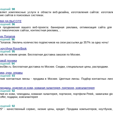
осещений:
98
ляет комплексные услуги в области веб-дизайна, изготовления сайтов: изготовл
ние сайтов в поисковых системах.
АМА НА ВЫСОТЕ
осещений:
96
 продвижения вашего веб-проекта: баннерная реклама, оптимизация сайта для
 тематических сайтах, контекстная реклама, ..
их Попапов
осещений:
96
папов. Увеличь количество подписчиков на свои рассылки до 357% за одну ночь!
 ноутбуки RoverBook
осещений:
95
ok по низким ценам. Бесплатная доставка заказов по Москве.
ровой техники
осещений:
94
eoSite.ru. Бесплатная доставка по Москве. Скидки, специальные цены, распродажи.
ики, очки, оправы
осещений:
93
кие контактные линзы - продажа в Москве. Цветные линзы. Подбор контактных линз
емоданы, изделия из кожи, кожаная галантерея, портмоне, кожгалантерея
осещений:
92
ия из кожи, чемоданы, кожаная галантерея, портмоне, портфели Petek, зажигалки givenc
.koffer, подарки, кожгалантерея
осещений:
92
" - качественный сервис, низкие цены, кредит. Продажа компьютеров, ноутбуков