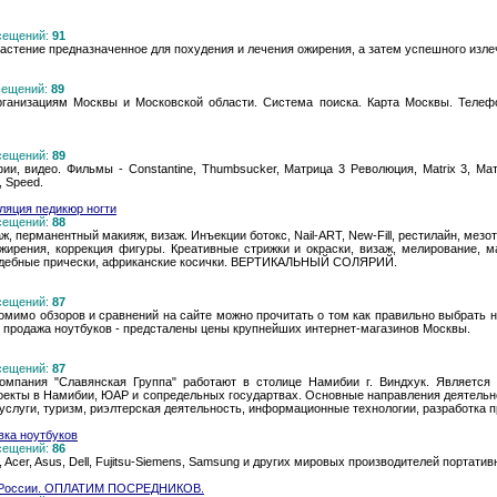
осещений:
91
растение предназначенное для похудения и лечения ожирения, а затем успешного изле
осещений:
89
ганизациям Москвы и Московской области. Система поиска. Карта Москвы. Телеф
осещений:
89
ии, видео. Фильмы - Constantine, Thumbsucker, Матрица 3 Революция, Matrix 3, Матр
, Speed.
ляция педикюр ногти
осещений:
88
ж, перманентный макияж, визаж. Инъекции ботокс, Nail-ART, New-Fill, рестилайн, мез
жирения, коррекция фигуры. Креативные стрижки и окраски, визаж, мелирование, м
вадебные прически, африканские косички. ВЕРТИКАЛЬНЫЙ СОЛЯРИЙ.
осещений:
87
омимо обзоров и сравнений на сайте можно прочитать о том как правильно выбрать но
я продажа ноутбуков - предсталены цены крупнейших интернет-магазинов Москвы.
осещений:
87
омпания "Славянская Группа" работают в столице Намибии г. Виндхук. Является
оекты в Намибии, ЮАР и сопредельных государтвах. Основные направления деятельно
услуги, туризм, риэлтерская деятельность, информационные технологии, разработка 
авка ноутбуков
осещений:
86
Acer, Asus, Dell, Fujitsu-Siemens, Samsung и других мировых производителей портати
и России. ОПЛАТИМ ПОСРЕДНИКОВ.