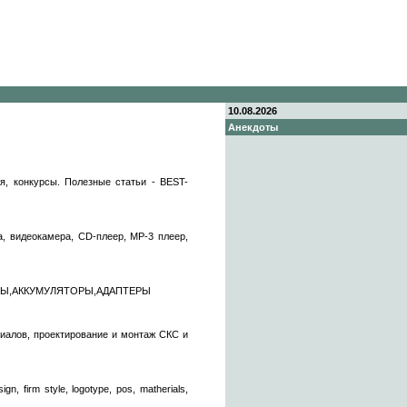
10.08.2026
Анекдоты
я, конкурсы. Полезные статьи - BEST-
а, видеокамера, CD-плеер, MP-3 плеер,
ИЦЫ,АККУМУЛЯТОРЫ,АДАПТЕРЫ
иалов, проектирование и монтаж СКС и
gn, firm style, logotype, pos, matherials,