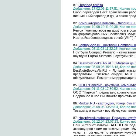
81.
Перевод текста
Добавлено: 17.02.06 11:57:51, Кол-во п
Бюро переводов Бест Транслейшн работ
письменный перевод и др., а также пре
82.
Компьютерная помощь - Липецк 8-95
Добавлено: 19.09.10 11:09:38, Кол-во п
Ремонт компьютеров на дому или в офи
на форматированных носителях) Моде
Настройка беспроводных сетей (Wi-Fi)
83.
LaptopShop.ru - ноутбуки Compaq и но
Добавлено: 03.11.03 11:32:25, Кол-во п
Ноутбуки Compaq Presario - качественн
ноутбуки Fujitsu-Siemens, ноутбуки HP.
84.
BestNoteBooks.Alv.RU :: Магазин де
Добавлено: 03.09.03 15:16:18, Кол-во п
BestNoteBooks.Alv.RU - Лучший маг
предоплаты.. Система скидок. Asus B
обслуживание. Ремонт и модернизация 
85.
ООО "Нарком" - ноутбуки, компьют
Добавлено: 01.11.03 17:30:52, Кол-во п
ООО "Нарком" предлагает: компьютеры 
Подробнее о нас Вы можете прочтать на 
86.
Rodget.RU - картриджи, тонер, бумаг
Добавлено: 26.09.05 13:28:04, Кол-во п
Товары для офиса - ноутбуки, компьют
87.
Ноутбуки/Notebooks, Продажа ноутбу
Добавлено: 08.12.04 13:07:23, Кол-во п
Наш интернет-магазин ALT-DEL.ru ра
аксессуаров к ним по низким ценам. Мы
услуг, в том числе по ремонту ноутбу