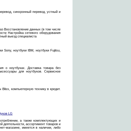
перевод, синхронный перевод, устный и
аз Восстановление данных (в том числе
сти Настройка сетевого оборудования
атный выезд специалиста
 Sony, ноутбуки IBM, ноутбуки Fujitsu,
я о ноутбуках. Доставка товара без
 Аксессуары для ноутбуков. Сервисное
Bliss, компьютерную технику в кредит.
буков LG
отреблении, а также комплектующих и
ей деятельности, ассортимент товаров и
нет-магазине, имеется в наличии, либо