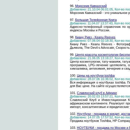
96.
Морозник Кавказский
Добавлено: 21.10.04 06:01:05, Кол-во п
Морозник Кавказский - это уникальное 
97.
Большая Телефонная Книга
Добавлено: 11.04.07 13:37:43, Кол-во п
Адресно-телефонный справочник по ор
индексы Москвы и России.
98.
Киану Ривз - Keanu Reeves
Добавлено: 07.06.04 02:18:30, Кол-во п
Киану Ривз - Keanu Reeves - Фотограф
Дьявола, The Devil s Advocate, Скорость
99.
Центр красоты косметологии биоэпи
Добавлено: 21.06.05 13:16:27, Кол-во п
Центр косметологии, тату-макияж, татуа
программа, LPG-лечение целлюлита, о
химзаливка, антихимия, вечерние и с
100.
Цены на ноутбуки toshiba
Добавлено: 28.07.06 16:36:02, Кол-во п
Вся информация о ноутбуках toshiba. П
для Вас цене. На сайте осуществляетс
101.
Славянский клуб в Африке
Добавлено: 20.02.03 13:57:21, Кол-во п
Славянский Клуб и Инвестиционная К
африканском континенте. Реализует пр
импорт, консалтинговые и юридические 
102.
Ноутбуки - продажа в кредит, дост
Добавлено: 14.07.05 17:57:52, Кол-во п
Продажа ноутбуков Toshiba, HP Compaq, 
103.
НОУТБУКИ - продажа по Москве 