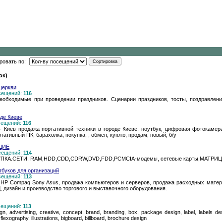
ровать по:
ок)
церкви
осещений:
116
еобходимые при проведении праздников. Сценарии праздников, тосты, поздравлени
оде Киеве
осещений:
116
- Киев продажа портативной техники в городе Киеве, ноутбук, цифровая фотокамер
ативный ПК, барахолка, покупка, , обмен, куплю, продам, новый, б/у
ЩИЕ
осещений:
114
КА.СЕТИ. RAM,HDD,CDD,CDRW,DVD,FDD,PCMCIA-модемы, сетевые карты,МАТР
утбуков для организаций
осещений:
113
 HP Compaq Sony Asus, продажа компьютеров и серверов, продажа расходных матер
 дизайн и производство торгового и выставочного оборудования.
осещений:
113
n, advertising, creative, concept, brand, branding, box, package design, label, labels desi
 flexography, illustrations, bigboard, billboard, brochure design