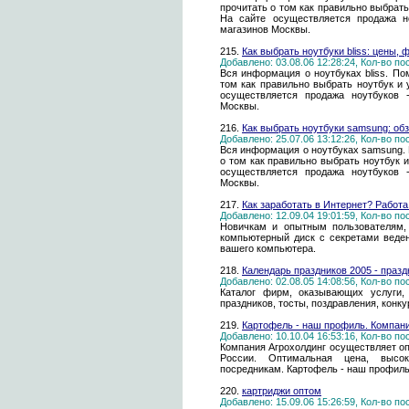
прочитать о том как правильно выбрать 
На сайте осуществляется продажа н
магазинов Москвы.
215.
Как выбрать ноутбуки bliss: цены,
Добавлено: 03.08.06 12:28:24, Кол-во п
Вся информация о ноутбуках bliss. По
том как правильно выбрать ноутбук и 
осуществляется продажа ноутбуков 
Москвы.
216.
Как выбрать ноутбуки samsung: об
Добавлено: 25.07.06 13:12:26, Кол-во п
Вся информация о ноутбуках samsung. 
о том как правильно выбрать ноутбук и
осуществляется продажа ноутбуков 
Москвы.
217.
Как заработать в Интернет? Работа
Добавлено: 12.09.04 19:01:59, Кол-во п
Новичкам и опытным пользователям,
компьютерный диск с секретами веде
вашего компьютера.
218.
Календарь праздников 2005 - праз
Добавлено: 02.08.05 14:08:56, Кол-во п
Каталог фирм, оказывающих услуги,
праздников, тосты, поздравления, конк
219.
Картофель - наш профиль. Компани
Добавлено: 10.10.04 16:53:16, Кол-во п
Компания Агрохолдинг осуществляет оп
России. Оптимальная цена, высок
посредникам. Картофель - наш профиль
220.
картриджи оптом
Добавлено: 15.09.06 15:26:59, Кол-во п