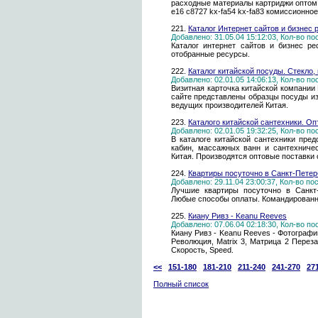
расходные материалы картриджи оптом 
e16 c8727 kx-fa54 kx-fa83 комиссионно
221.
Каталог Интернет сайтов и бизнес 
Добавлено: 31.05.04 15:12:03, Кол-во п
Каталог интернет сайтов и бизнес ре
отобранные ресурсы.
222.
Каталог китайской посуды. Cтекло,
Добавлено: 02.01.05 14:06:13, Кол-во п
Визитная карточка китайской компании
сайте представлены образцы посуды из
ведущих производителей Китая.
223.
Каталого китайской сантехники. Оп
Добавлено: 02.01.05 19:32:25, Кол-во п
В каталоге китайской сантехники пре
кабин, массажных ванн и сантехниче
Китая. Производятся оптовые поставки 
224.
Квартиры посуточно в Санкт-Петерб
Добавлено: 29.11.04 23:00:37, Кол-во п
Лучшие квартиры посуточно в Санкт-
Любые способы оплаты. Командированн
225.
Киану Ривз - Keanu Reeves
Добавлено: 07.06.04 02:18:30, Кол-во п
Киану Ривз - Keanu Reeves - Фотографи
Революция, Matrix 3, Матрица 2 Перезаг
Скорость, Speed.
<<
151-180
181-210
211-240
241-270
27
Полный список