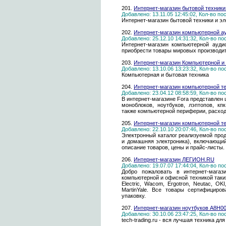
201.
Интернет-магазин бытовой техники и
Добавлено: 13.11.05 12:45:02, Кол-во п
Интернет-магазин бытовой техники и эле
202.
Интернет-магазин компьютерной а
Добавлено: 25.12.10 14:31:32, Кол-во п
Интернет-магазин компьютерной ауди
приобрести товары мировых производит
203.
Интернет-магазин Компьютерной и
Добавлено: 13.10.06 13:23:32, Кол-во п
Компьютерная и бытовая техника
204.
Интернет-магазин компьютерной те
Добавлено: 23.04.12 08:58:59, Кол-во п
В интернет-магазине Fora представлен
моноблоков, ноутбуков, лэптопов, кп
также компьютерной периферии, расход
205.
Интернет-магазин компьютерной те
Добавлено: 22.10.10 20:07:46, Кол-во п
Электронный каталог реализуемой про
и домашняя электроника), включающий
описание товаров, цены и прайс-листы.
206.
Интернет-магазин ЛЕГИОН.RU
Добавлено: 19.07.07 17:44:04, Кол-во п
Добро пожаловать в интернет-мага
компьютерной и офисной техникой таких 
Electric, Wacom, Ergotron, Neutac, OKI
MartinYale. Все товары сертифициро
упаковку.
207.
Интернет-магазин ноутбуков A8H0
Добавлено: 30.10.06 23:47:25, Кол-во п
tech-trading.ru - вся лучшая техника 