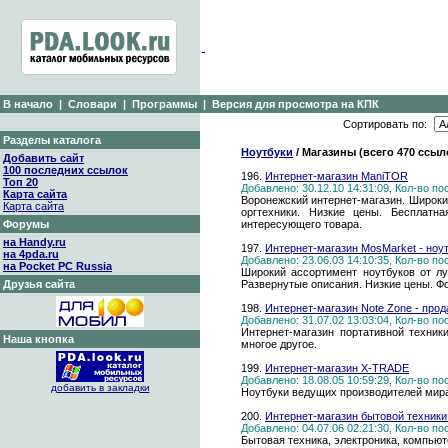
В начало
|
Словари
|
Программы
|
Версия для просмотра на КПК
Сортировать по:
Разделы каталога
Ноутбуки
/ Магазины (всего 470 ссыл
Добавить сайт
100 последних ссылок
196.
Интернет-магазин ManiTOR
Топ 20
Добавлено: 30.12.10 14:31:09, Кол-во п
Карта сайта
Воронежский интернет-магазин. Широки
Карта сайта
оргтехники. Низкие цены. Бесплатна
Форумы
интересующего товара.
на Handy.ru
197.
Интернет-магазин MosMarket - ноу
на 4pda.ru
Добавлено: 23.06.03 14:10:35, Кол-во п
на Pocket PC Russia
Широкий ассортимент ноутбуков от лу
Друзья сайта
Развернутые описания. Низкие цены. Фо
198.
Интернет-магазин Note Zone - прод
Добавлено: 31.07.02 13:03:04, Кол-во п
Интернет-магазин портативной техник
Наша кнопка
многое другое.
199.
Интернет-магазин X-TRADE
Добавлено: 18.08.05 10:59:29, Кол-во п
добавить в закладки
Ноутбуки ведущих производителей мир
200.
Интернет-магазин бытовой техники 
Добавлено: 04.07.06 02:21:30, Кол-во п
Бытовая техника, электроника, компьют