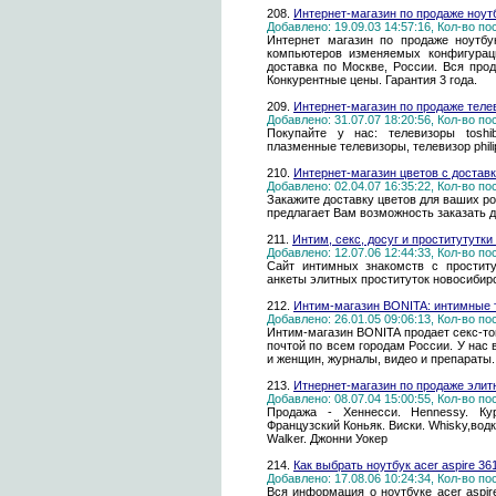
208.
Интернет-магазин по продаже ноут
Добавлено: 19.09.03 14:57:16, Кол-во п
Интернет магазин по продаже ноутбу
компьютеров изменяемых конфигурац
доставка по Москве, России. Вся про
Конкурентные цены. Гарантия 3 года.
209.
Интернет-магазин по продаже теле
Добавлено: 31.07.07 18:20:56, Кол-во п
Покупайте у нас: телевизоры toshi
плазменные телевизоры, телевизор phili
210.
Интернет-магазин цветов с достав
Добавлено: 02.04.07 16:35:22, Кол-во п
Закажите доставку цветов для ваших ро
предлагает Вам возможность заказать д
211.
Интим, секс, досуг и проститутутк
Добавлено: 12.07.06 12:44:33, Кол-во п
Сайт интимных знакомств с простит
анкеты элитных проституток новосибир
212.
Интим-магазин BONITA: интимные 
Добавлено: 26.01.05 09:06:13, Кол-во п
Интим-магазин BONITA продает секс-то
почтой по всем городам России. У нас 
и женщин, журналы, видео и препараты. Ж
213.
Итнернет-магазин по продаже элит
Добавлено: 08.07.04 15:00:55, Кол-во п
Продажа - Хеннесси. Hennessy. Курв
Французский Коньяк. Виски. Whisky,водк
Walker. Джонни Уокер
214.
Как выбрать ноутбук acer aspire 36
Добавлено: 17.08.06 10:24:34, Кол-во п
Вся информация о ноутбуке acer aspir