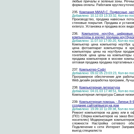
любые причалы и зеленые зоны. Речны
форма оплаты. Работаем круглосуточно
235.
Компания МИАЛ-С. Подвесные, нат
Добавлено: 10.12.03 13:33:32, Кол-во п
Производство, продажа навесных потол
стеновые покрытия. Продажа и установ
extenzo. Установка и продажа всех вид
236.
Компьютер ноутбук цифровые
компьютеры в кредит продажа ноутбуков
Добавлено: 11.07.03 17:00:20, Кол-во п
Компьютер цена компьютер ноутбук 
цена фотоаппарат компьютеры в кре
компьютеры цены на ноутбуки продаж
roverbook цена цены на компьютеры и
продажа компьютеров в москве компь
оптовая продажа продажа портативных
237.
Компьютер-Софт
Добавлено: 09.02.05 23:03:23, Кол-во п
Программное обеспечение для работы
Web дизайн разработка программ, Лучшее
238.
Компьютерная литература
Добавлено: 04.01.03 17:48:51, Кол-во п
Компьютерная литература Самые низки
239.
Компьютерная помощь - Липецк 8-9
создание сайтов|выезд на дом
Добавлено: 19.09.10 11:09:38, Кол-во п
Ремонт компьютеров на дому или в оф
(ПО) Сборка компьютеров на заказ Во
носителях) Модернизация компьютеро
сложности Настройка сетевого обо
Подключение к сети Интернет Заправ
выезд специалиста