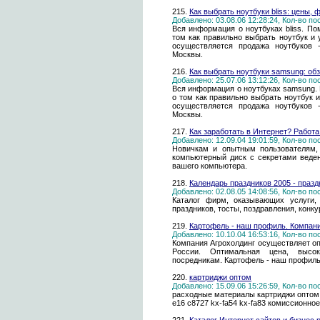
215.
Как выбрать ноутбуки bliss: цены,
Добавлено: 03.08.06 12:28:24, Кол-во п
Вся информация о ноутбуках bliss. По
том как правильно выбрать ноутбук и 
осуществляется продажа ноутбуков 
Москвы.
216.
Как выбрать ноутбуки samsung: об
Добавлено: 25.07.06 13:12:26, Кол-во п
Вся информация о ноутбуках samsung. 
о том как правильно выбрать ноутбук и
осуществляется продажа ноутбуков 
Москвы.
217.
Как заработать в Интернет? Работа
Добавлено: 12.09.04 19:01:59, Кол-во п
Новичкам и опытным пользователям,
компьютерный диск с секретами веде
вашего компьютера.
218.
Календарь праздников 2005 - праз
Добавлено: 02.08.05 14:08:56, Кол-во п
Каталог фирм, оказывающих услуги,
праздников, тосты, поздравления, конк
219.
Картофель - наш профиль. Компани
Добавлено: 10.10.04 16:53:16, Кол-во п
Компания Агрохолдинг осуществляет оп
России. Оптимальная цена, высок
посредникам. Картофель - наш профиль
220.
картриджи оптом
Добавлено: 15.09.06 15:26:59, Кол-во п
расходные материалы картриджи оптом 
e16 c8727 kx-fa54 kx-fa83 комиссионно