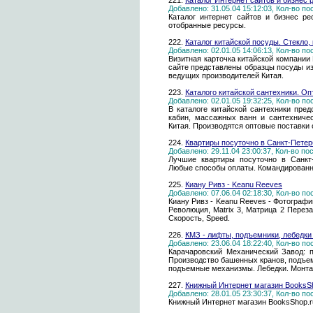
221.
Каталог Интернет сайтов и бизнес 
Добавлено: 31.05.04 15:12:03, Кол-во п
Каталог интернет сайтов и бизнес ре
отобранные ресурсы.
222.
Каталог китайской посуды. Cтекло,
Добавлено: 02.01.05 14:06:13, Кол-во п
Визитная карточка китайской компании
сайте представлены образцы посуды из
ведущих производителей Китая.
223.
Каталого китайской сантехники. Оп
Добавлено: 02.01.05 19:32:25, Кол-во п
В каталоге китайской сантехники пре
кабин, массажных ванн и сантехниче
Китая. Производятся оптовые поставки 
224.
Квартиры посуточно в Санкт-Петерб
Добавлено: 29.11.04 23:00:37, Кол-во п
Лучшие квартиры посуточно в Санкт-
Любые способы оплаты. Командированн
225.
Киану Ривз - Keanu Reeves
Добавлено: 07.06.04 02:18:30, Кол-во п
Киану Ривз - Keanu Reeves - Фотографи
Революция, Matrix 3, Матрица 2 Перезаг
Скорость, Speed.
226.
КМЗ - лифты, подъемники, лебедки
Добавлено: 23.06.04 18:22:40, Кол-во п
Карачаровский Механический Завод: 
Производство башенных кранов, подъем
подъемные механизмы. Лебедки. Монтаж
227.
Книжный Интернет магазин BooksS
Добавлено: 28.01.05 23:30:37, Кол-во п
Книжный Интернет магазин BooksShop.ru