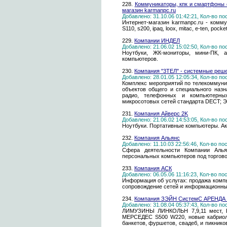
228.
Коммуникаторы, кпк и смартфоны с gp
магазин karmanpc.ru
Добавлено: 31.10.06 01:42:21, Кол-во п
Интернет-магазин karmanpc.ru - комму
S110, s200, ipaq, loox, mitac, e-ten, pocke
229.
Компании ИНДЕЛ
Добавлено: 21.06.02 15:02:50, Кол-во п
Ноутбуки, ЖК-мониторы, мини-ПК, 
компьютеров.
230.
Компания "3ТЕЛ" - системные реш
Добавлено: 28.01.05 12:05:34, Кол-во п
Комплекс мероприятий по телекоммун
объектов общего и специального назн
радио, телефонных и компьютерных
микросотовых сетей стандарта DECT; Э
231.
Компания Айверс 2K
Добавлено: 21.06.02 14:53:05, Кол-во п
Ноутбуки. Портативные компьютеры. А
232.
Компания Альянс
Добавлено: 11.10.03 22:56:46, Кол-во п
Сфера деятельности Компании Алья
персональных компьютеров под торговой
233.
Компания АСК
Добавлено: 06.05.06 11:16:23, Кол-во п
Информация об услугах: продажа комп
сопровождение сетей и информационных
234.
Компания ЗЭЙН СистемС АРЕНД
Добавлено: 31.08.04 05:37:43, Кол-во п
ЛИМУЗИНЫ ЛИНКОЛЬН 7,9,11 мест, Е
МЕРСЕДЕС S500 W220, новые кабрио
банкетов, фуршетов, свадеб, и пикнико