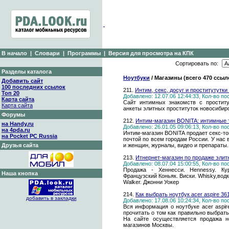
В начало
|
Словари
|
Программы
|
Версия для просмотра на КПК
Сортировать по:
Разделы каталога
Ноутбуки
/ Магазины (всего 470 ссыл
Добавить сайт
100 последних ссылок
211.
Интим, секс, досуг и проститутутк
Топ 20
Добавлено: 12.07.06 12:44:33, Кол-во п
Карта сайта
Сайт интимных знакомств с простит
Карта сайта
анкеты элитных проституток новосибир
Форумы
212.
Интим-магазин BONITA: интимные 
на Handy.ru
Добавлено: 26.01.05 09:06:13, Кол-во п
на 4pda.ru
Интим-магазин BONITA продает секс-то
на Pocket PC Russia
почтой по всем городам России. У нас 
Друзья сайта
и женщин, журналы, видео и препараты. Ж
213.
Итнернет-магазин по продаже элит
Добавлено: 08.07.04 15:00:55, Кол-во п
Продажа - Хеннесси. Hennessy. Курв
Наша кнопка
Французский Коньяк. Виски. Whisky,водк
Walker. Джонни Уокер
214.
Как выбрать ноутбук acer aspire 36
добавить в закладки
Добавлено: 17.08.06 10:24:34, Кол-во п
Вся информация о ноутбуке acer aspir
прочитать о том как правильно выбрать 
На сайте осуществляется продажа н
магазинов Москвы.