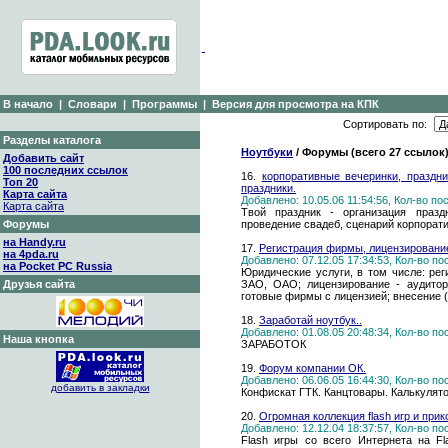
В начало
|
Словари
|
Программы
|
Версия для просмотра на КПК
Сортировать по:
Разделы каталога
Ноутбуки
/ Форумы (всего 27 ссылок
Добавить сайт
100 последних ссылок
16.
корпоративные вечеринки, праздни
Топ 20
праздники.
Карта сайта
Добавлено: 10.05.06 11:54:56, Кол-во п
Карта сайта
Твой праздник - организация праздн
Форумы
проведение свадеб, сценарий корпорати
на Handy.ru
17.
Регистрация фирмы, лицензирование
на 4pda.ru
Добавлено: 07.12.05 17:34:53, Кол-во п
на Pocket PC Russia
Юридические услуги, в том числе: ре
Друзья сайта
ЗАО, ОАО; лицензирование - аудиторс
готовые фирмы с лицензией; внесение 
18.
Заработай ноутбук..
Добавлено: 01.08.05 20:48:34, Кол-во п
Наша кнопка
ЗАРАБОТОК
19.
Форум компании ОК.
Добавлено: 06.06.05 16:44:30, Кол-во п
добавить в закладки
Конфискат ГТК. Канцтовары. Калькулято
20.
Огромная коллекция flash игр и прико
Добавлено: 12.12.04 18:37:57, Кол-во п
Flash игры со всего Интернета на Fl