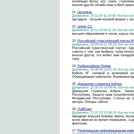
коллекция флэш игр: гонки, стрелялк
многие другие онлайн игры и flash прик
21.
Цитадель
Добавлено: 24.11.04 11:19:58, Кол-во п
Цитадель - лучший игровой форум с оп
22.
univer-CZ
Добавлено: 16.11.04 04:11:19, Кол-во п
высшее образование в чехии, курсы че
23.
Российский туристический портал
Добавлено: 29.09.04 21:28:29, Кол-во п
Российский туристический портал. Зд
советы о том, как выбрать туристичес
многое другое, что может вам понадоб
типа
24.
Рыбинскабель-Пермь
Добавлено: 25.08.04 13:01:24, Кол-во п
Кабель КГ силовой в резиновой изо
Оборудование кабельное. Взаимовыгодн
25.
Домашняя страничка Азбуки.
Добавлено: 15.05.04 14:09:44, Кол-во п
Домашняя страничка Азбуки. Закон
Республики. Защита прав потребителе
Молдавской Республики. Статьи на п
автора. Обзоры сайтов.
26.
QuillTeam
Добавлено: 27.07.03 23:46:29, Кол-во п
Аркадная игрушка Бомбер Арена, окуни
всем офисом во время перерывов.. и д
фантазии..
27.
Региональная информационная ком