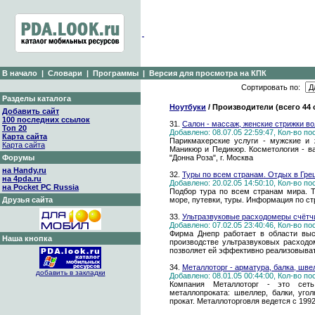
В начало
|
Словари
|
Программы
|
Версия для просмотра на КПК
Сортировать по:
Разделы каталога
Ноутбуки
/ Производители (всего 44
Добавить сайт
100 последних ссылок
31.
Салон - массаж, женские стрижки во
Топ 20
Добавлено: 08.07.05 22:59:47, Кол-во п
Карта сайта
Парикмахерские услуги - мужские и 
Карта сайта
Маникюр и Педикюр. Косметология - ва
Форумы
"Донна Роза", г. Москва
на Handy.ru
32.
Туры по всем странам. Отдых в Грец
на 4pda.ru
Добавлено: 20.02.05 14:50:10, Кол-во п
на Pocket PC Russia
Подбор тура по всем странам мира. Ту
Друзья сайта
море, путевки, туры. Информация по стр
33.
Ультразвуковые расходомеры счётчик
Добавлено: 07.02.05 23:40:46, Кол-во п
Фирма Днепр работает в области выс
Наша кнопка
производстве ультразвуковых расход
позволяет ей эффективно реализовыват
34.
Металлоторг - арматура, балка, шве
добавить в закладки
Добавлено: 08.01.05 00:44:00, Кол-во п
Компания Металлоторг - это сет
металлопроката: швеллер, балки, угол
прокат. Металлоторговля ведется с 1992