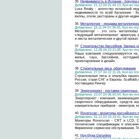
35.
Недвижимость в Испании - покупка 
Добавлено: 21.12.04 01:44:13, Кол-во п
Lusa Realty - агентство испанской н
недвижимости по всей Каталонии - Ба
виллы, отели, рестораны и другая недв
36.
Металлоторг - продажа металлопрок
Добавлено: 16.11.04 07:36:55, Кол-во п
Металлоторг - это сеть металлоба
следующий металлопрокат: арматура, ш
и листы металлические и другой прокат.
37.
Строительство бассейнов, банных к
Добавлено: 12.09.04 23:21:05, Кол-во п
Наша компания специализируется на 
жилья, саун, бассейнов, коттедже
проектирование и дизайн
38.
Строительные леса, оборудование
Добавлено: 27.07.04 22:11:26, Кол-во п
Строительные леса и опалубка нашег
России, стран СНГ и Европы. Scaffolds
поставщика Рингер
39.
Энергопроект - поставки сварочных 
Добавлено: 23.07.04 06:50:04, Кол-во п
Энергопроект - компания, занимающая
сварочного оборудования, средств ин
измерительных приборов - омметров, м
40.
Roverscan - мониторы российского 
Добавлено: 31.12.03 10:19:41, Кол-во п
Мониторы Roverscan - CRT и LCD. Се
технические спецификации и описания
Фирменное сервисное обслуживание. П
41.
Ноутбуки Geronimo