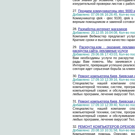
свои знания до экзамена. Преподават
изнурительной проверки листов с рабо
27.
Продаем коммуникаторы qtec 9000
Добавлено: 07.09.06 16:26:45, Кол-во п
Коммуникатор qtek - qtec 9100, qtek s 1
верным помощником и заменой сотовог
28.
Разработка интернет магазинов
Добавлено: 20.12.05 16:04:08, Кол-во п
Компания Вебмастер предлагает услу
Краткие сроки и высокое качество гара
29.
Раскрутка.ком - оказание реклам
раскрутка сайта, рекламные услуги
Добавлено: 29.06.06 17:43:03, Кол-во п
Вам необходимы услуги по раскрутке 
рады Вам помочь. Мы занимаеся р
Интернете, превращая успешно реализо
секторе идет серьезная борьба за клиен
30.
Ремонт компьютера Киев, Киевская 
Добавлено: 17.09.10 12:39:16, Кол-во п
Специалисты нашей компании спо
компьютерной техники, систем, прогр
компьютерный сервис и обслуживание 
любых программ, лечение вирусов! Тел.3
31.
Ремонт компьютера Киев, Киевская 
Добавлено: 17.09.10 12:39:40, Кол-во п
Специалисты нашей компании спо
компьютерной техники, систем, прогр
компьютерный сервис и обслуживание 
любых программ, лечение вирусов! Тел.3
32.
РЕМОНТ КОМПЬЮТЕРОВ ОРЕХОВ
Добавлено: 20.08.10 10:31:58, Кол-во п
Компьютерная помощь Орехово, вос