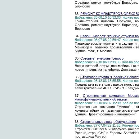
Орехово, ремонт ноутбуков Борисово
Борисово
33.
РЕМОНТ КОМПЬЮТЕРОВ ОРЕХОВ
Добавлено: 20.08.10 10:32:03, Кол-во п
Компьютерная помощь Орехово, вос
Орехово, ремонт ноутбуков Борисово
Борисово
34.
Салон - массаж, женские стрижки во
Добавлено: 08.07.05 22:59:47, Кол-во п
Парикмахерские услуги - мужские и 
Маникюр и Педикюр. Косметология - ва
"Донна Роза", г. Москва
35.
Сотовые телефоны Lenovo
Добавлено: 17.10.06 11:39:35, Кол-во п
Все о сотовой связи, все мобильные т
новости, цены на телефоны. Доставка п
36.
Страховая группа "Спасские Ворота
Добавлено: 03.12.03 13:55:55, Кол-во п
Предлагаем все виды страхования: стр
автострахование AUTO CASCO. Каждый 
37.
Строительные компании Москвы
многофункциональных объектов
Добавлено: 19.10.05 02:15:39, Кол-во п
Строительная компания "Мивел" - с
крупных объектов: элитные жилые ко
здания. Проектирование и инжиниринг
38.
Строительные леса, оборудование
Добавлено: 27.07.04 22:11:26, Кол-во п
Строительные леса и опалубка нашег
России, стран СНГ и Европы. Scaffolds
поставщика Рингер