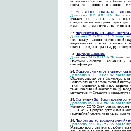
металлопроката: швеллер, балки, угол
прокат. Металлоторговля ведется с 1992
21.
Металлоторг - продажа металлопрок
Добавлено: 16.11.04 07:36:55, Кол-во п
Металлоторг - это сеть металлоба
следующий металлопрокат: арматура, ш
и листы металлические и другой прокат.
22.
Недвижимость в Испании - покупка 
Добавлено: 21.12.04 01:44:13, Кол-во п
Lusa Realty - агентство испанской н
недвижимости по всей Каталонии - Ба
виллы, отели, рестораны и другая недв
23.
Ноутбуки Geronimo
Добавлено: 24.12.03 17:32:26, Кол-во п
Ноутбуки Geronimo - описания и ко
спецификации
24.
Общероссийская сеть бизнес-порта
Добавлено: 01.12.10 16:06:02, Кол-во п
Общероссийская сеть бизнес-порталов
Вашего бизнеса и эффективный инструм
тысяч производителей и поставщиков 
тысяч посещений ежемесячно  Попада
менеджеры  Создание и управление с
25.
Оргтехника SamSung, продажа орг
Добавлено: 05.12.06 03:43:58, Кол-во п
Компания СОЛВ Электроникс продает о
FELLOWES. Продажа оргтехники в Моск
гарантийный сервис на высшем уровне
26.
Программа тестирования знаний - te
Добавлено: 22.12.05 22:55:55, Кол-во п
Успешно подготовиться к любому экза