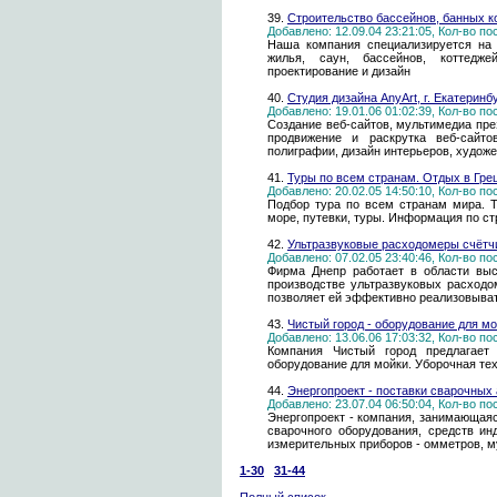
39.
Строительство бассейнов, банных к
Добавлено: 12.09.04 23:21:05, Кол-во п
Наша компания специализируется на 
жилья, саун, бассейнов, коттедже
проектирование и дизайн
40.
Студия дизайна AnyArt, г. Екатеринб
Добавлено: 19.01.06 01:02:39, Кол-во п
Создание веб-сайтов, мультимедиа пре
продвижение и раскрутка веб-сайтов
полиграфии, дизайн интерьеров, худож
41.
Туры по всем странам. Отдых в Грец
Добавлено: 20.02.05 14:50:10, Кол-во п
Подбор тура по всем странам мира. Ту
море, путевки, туры. Информация по стр
42.
Ультразвуковые расходомеры счётчик
Добавлено: 07.02.05 23:40:46, Кол-во п
Фирма Днепр работает в области выс
производстве ультразвуковых расход
позволяет ей эффективно реализовыват
43.
Чистый город - оборудование для мо
Добавлено: 13.06.06 17:03:32, Кол-во п
Компания Чистый город предлагает
оборудование для мойки. Уборочная те
44.
Энергопроект - поставки сварочных 
Добавлено: 23.07.04 06:50:04, Кол-во п
Энергопроект - компания, занимающая
сварочного оборудования, средств ин
измерительных приборов - омметров, м
1-30
31-44