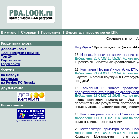
В начало
|
Словари
|
Программы
|
Версия для просмотра на КПК
Сортировать по:
Разделы каталога
Ноутбуки
/ Производители (всего 44
Добавить сайт
100 последних ссылок
16.
Ипотека Ипотечное кредитование, по
Топ 20
Добавлено: 20.07.07 18:55:37, Кол-во п
Карта сайта
1-ipoteka.ru - Ипотечное кредитование
Карта сайта
Форумы
17.
Компания 'Ноутовъ' - ноутбуки, КПК,
Добавлено: 21.04.06 13:32:59, Кол-во п
на Handy.ru
Ноутовъ: магазин ноутбуки в Петербур
на 4pda.ru
продажа!
на Pocket PC Russia
Друзья сайта
18.
Компания LS-Promote предлага
представительств в первую десятку по
Добавлено: 16.04.07 21:26:43, Кол-во п
Наша компания предлагает Вам п
положительного результата, поставлен
Наша кнопка
ознакомитесь с нашими ценами, акция
19.
Компьютерная помощь г.Ставрополь 
Добавлено: 17.03.11 16:19:04, Кол-во п
добавить в закладки
ремонт компьютеров на дому
20.
Металлоторг - арматура, балка, шве
Добавлено: 08.01.05 00:44:00, Кол-во п
Компания Металлоторг - это сет