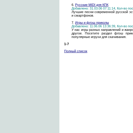
6.
Русские MIDI для КПК
Добавлено: 31.03.06 07:11:14, Кол-во п
Лучшие песни современной русской эс
и смартфонов.
7.
Игры и флэш приколы
Добавлено: 11.06.06 13:36:39, Кол-во п
У нас игры разных направлений и жанро
другое. Посетите раздел флэш прик
популярные игрухи для скачивания.
1-7
Полный список