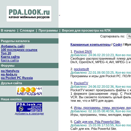
В начало
|
Словари
|
Программы
|
Версия для просмотра на КПК
Сортировать по:
Разделы каталога
Карманные компьютеры
/
Софт
/ Мул
Добавить сайт
100 последних ссылок
1.
Pocket DiVX
Топ 20
Добавлено: 24.06.02 20:10:23, Кол-во п
Карта сайта
Свободно распространяемый плеер дл
Карта сайта
DivX, OpenDivX, MPEG-4, AVI, MPEG-1 и
Форумы
2.
pocketsoft
на Handy.ru
Добавлено: 22.01.06 00:33:25, Кол-во п
на 4pda.ru
Программы и игры для Pocket PC. ПО
на Pocket PC Russia
Друзья сайта
3.
PocketTV
Добавлено: 24.06.02 20:02:36, Кол-во п
PocketTV может проигрывать файлы с
1 формате (расширение .mpg). С Poc
VCR. Вы сможете положить целый фильм
Наша кнопка
тем же, что и MP3 для аудио.
4.
Игры, программы, темы, мелодии, ви
Добавлено: 02.10.05 08:40:56, Кол-во п
добавить в закладки
Игры, программы, темы, мелодии, виде
5.
Сайт для кпк. Pda Powerful Site.
Добавлено: 15.03.06 17:53:55, Кол-во п
Сайт для кпк. Pda Powerful Site.