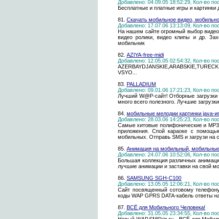
Добавлено: 04.09.05 18:52:29, Кол-во п
Бесплатные и платные игры и картинки
81.
Скачать мобильное видео, мобильно
Добавлено: 17.07.06 13:13:09, Кол-во п
На нашем сайте огромный выбор видео 
видео ролики, видео клипы и др. За
мобильник
82.
AZIYA-free-midi
Добавлено: 12.05.05 02:54:32, Кол-во п
AZERBAYDJANSKIE,ARABSKIE,TUREC
VSYO...
83.
PALLADIUM
Добавлено: 09.01.06 17:21:23, Кол-во п
Лучший W@P-сайт! Отборные загрузки д
много всего полезного. Лучшие загрузк
84.
мобильные мелодии картинки java-
Добавлено: 28.03.06 14:25:23, Кол-во п
Самые хитовые полифонические и MP3 
приложения. Спой караоке с помощью
мобильных. Отправь SMS и загрузи на 
85.
Анимация на мобильный, мобильные
Добавлено: 24.07.06 10:52:06, Кол-во п
Большая коллекция различных анимаци
лучшие анимации и заставки на свой м
86.
SAMSUNG SGH-C100
Добавлено: 13.05.05 12:06:21, Кол-во п
Сайт посвященный сотовому телефону
коды WAP GPRS DATA-кабель ответы н
87.
ВСЁ для Мобильного Человека!
Добавлено: 31.05.05 23:34:55, Кол-во п