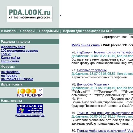
В начало
|
Словари
|
Программы
|
Версия для просмотра на КПК
Сортировать по:
Разделы каталога
Мобильная связь
/ WAP (всего 131 с
Добавить сайт
100 последних ссылок
76.
img2wap - Перенос фоток на телефо
Топ 20
Добавлено: 04.08.05 22:11:19, Кол-во п
Карта сайта
Больше не зачем замарачиваться под
Карта сайта
свою фотку фоновой картинкой. img2wap
Форумы
77.
Сотовые телефоны
на Handy.ru
Добавлено: 13.07.04 06:05:51, Кол-во п
на 4pda.ru
Характеристики сотовых телефонов
на Pocket PC Russia
Друзья сайта
78.
Для мобил Мурманск
Добавлено: 25.11.05 03:49:19, Кол-во п
***(Мыло)*** ***(Гостевая)*** ***(Нов
обменник)*** ***(wap-обменник-2)*** **
Чат)*** Переводчики.Ан
Наша кнопка
Войны,Развлечения,Справочники,
браузер,Позвони с сайта sms на СкайЛ
79.
Темы и Java-игры для смартфонов и
добавить в закладки
Добавлено: 30.05.06 17:18:18, Кол-во п
В каталоге MobileJAM естьвсе для ваш
закачать любую понравившуюся игры, т
80.
Портал мобильных развлечений "Алл