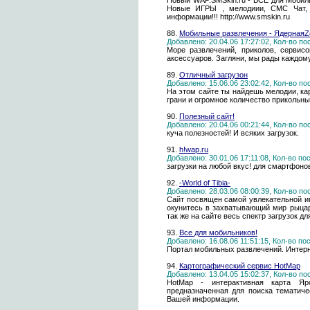
Новый WAP.SMSkin.ru - ВСЁ для Мобил
Новые ИГРЫ , мелодиии, СМС Чат, 
информации!!! http://www.smskin.ru
88.
Мобильные развлечения - ЯдернаяZ
Добавлено: 20.04.06 17:27:02, Кол-во п
Море развлечений, приколов, сервис
аксессуаров. Загляни, мы рады каждому
89.
Отличный загрузон
Добавлено: 15.06.06 23:02:42, Кол-во п
На этом сайте ты найдешь мелодии, карт
грани и огромное количество прикольн
90.
Полезный сайт!
Добавлено: 20.04.06 00:21:44, Кол-во п
куча полезностей! И всяких загрузок.
91.
h!wap.ru
Добавлено: 30.01.06 17:11:08, Кол-во п
загрузки на любой вкус! для смартфоно
92.
-World of Tibia-
Добавлено: 28.03.06 08:00:39, Кол-во п
Сайт посвящен самой увлекательной игр
окунитесь в захватывающий мир рыцаре
так же на сайте весь спектр загрузок для
93.
Все для мобильников!
Добавлено: 16.08.06 11:51:15, Кол-во п
Портал мобильных развлечений. Интерн
94.
Картографический сервис HotMap
Добавлено: 13.04.05 15:02:37, Кол-во п
HotMap - интерактивная карта Яро
предназначенная для поиска тематич
Вашей информации.