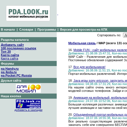
В начало
|
Словари
|
Программы
|
Версия для просмотра на КПК
Сортировать по:
Разделы каталога
Мобильная связь
/ WAP (всего 131 с
Добавить сайт
100 последних ссылок
16.
Mobile FUN - сайт мобильных развл
Топ 20
Добавлено: 21.08.06 15:47:31, Кол-во п
Карта сайта
WAP Сайт - Развлечения для мобильног
Карта сайта
Постоянные обновления содержания! За
Форумы
17.
Все для мобильников!
на Handy.ru
Добавлено: 16.08.06 11:51:15, Кол-во п
на 4pda.ru
Портал мобильных развлечений. Интерн
на Pocket PC Russia
Друзья сайта
18.
Java игры sony ericsson, загрузить 
Добавлено: 04.08.06 17:31:29, Кол-во п
На нашем сайте очень много интерес
моделей сотовых телефонов. Зайди и ск
Наша кнопка
19.
Анимация на мобильный, мобильные
Добавлено: 24.07.06 10:52:06, Кол-во п
Большая коллекция различных анимаци
лучшие анимации и заставки на свой м
добавить в закладки
20.
Объединённый портал мобильных раз
Добавлено: 18.07.06 18:55:38, Кол-во п
Все реально существующие развлеч
закачать себе или совершенно БЕСПЛА