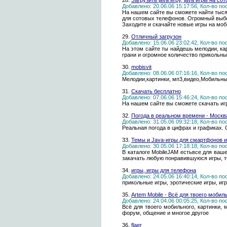
28.
Загрузить java игру, java игры на со
Добавлено: 20.06.06 15:17:56, Кол-во п
На нашем сайте вы сможете найти тыс
для сотовых телефонов. Огромный выбо
Заходите и скачайте новые игры на моб
29.
Отличный загрузон
Добавлено: 15.06.06 23:02:42, Кол-во п
На этом сайте ты найдешь мелодии, карт
грани и огромное количество прикольн
30.
mobisvit
Добавлено: 08.06.06 07:16:16, Кол-во п
Мелодии,картинки, мп3,видео,Мобильны
31.
Скачать бесплатно
Добавлено: 07.06.06 15:46:24, Кол-во п
На нашем сайте вы сможете скачать игр
32.
Погода в реальном времени - Москв
Добавлено: 31.05.06 09:32:18, Кол-во п
Реальная погода в цифрах и графиках. 
33.
Темы и Java-игры для смартфонов и
Добавлено: 30.05.06 17:18:18, Кол-во п
В каталоге MobileJAM естьвсе для ваш
закачать любую понравившуюся игры, т
34.
игры, игры для телефона
Добавлено: 24.05.06 16:40:14, Кол-во п
прикольные игры, эротические игры, иг
35.
Artem Mobile - Всё для твоего мобил
Добавлено: 24.04.06 00:05:25, Кол-во п
Всё для твоего мобильного, картинки, м
форум, общение и многое другое
36.
flaer