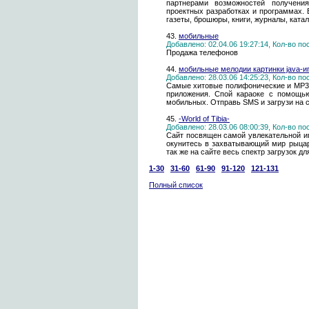
партнерами возможностей получени
проектных разработках и программах. 
газеты, брошюры, книги, журналы, ката
43.
мобильные
Добавлено: 02.04.06 19:27:14, Кол-во п
Продажа телефонов
44.
мобильные мелодии картинки java-
Добавлено: 28.03.06 14:25:23, Кол-во п
Самые хитовые полифонические и MP3 
приложения. Спой караоке с помощью
мобильных. Отправь SMS и загрузи на 
45.
-World of Tibia-
Добавлено: 28.03.06 08:00:39, Кол-во п
Сайт посвящен самой увлекательной игр
окунитесь в захватывающий мир рыцаре
так же на сайте весь спектр загрузок для
1-30
31-60
61-90
91-120
121-131
Полный список