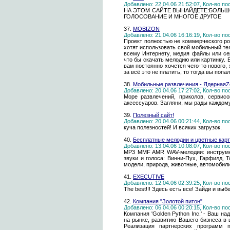
Добавлено: 22.04.06 21:52:07, Кол-во п
НА ЭТОМ САЙТЕ ВЫНАЙДЕТЕ:БОЛЬШ
ГОЛОСОВАНИЕ И МНОГОЕ ДРУГОЕ
37.
MOBIZON
Добавлено: 21.04.06 16:16:19, Кол-во п
Проект полностью не коммерческого ро
хотят использовать свой мобильный те
всему Интернету, медия файлы или се
что бы скачать мелодию или картинку. 
вам постоянно хочется чего-то нового, 
за всё это не платить, то тогда вы попа
38.
Мобильные развлечения - ЯдернаяZ
Добавлено: 20.04.06 17:27:02, Кол-во п
Море развлечений, приколов, сервис
аксессуаров. Загляни, мы рады каждому
39.
Полезный сайт!
Добавлено: 20.04.06 00:21:44, Кол-во п
куча полезностей! И всяких загрузок.
40.
Бесплатные мелодии и цветные карт
Добавлено: 13.04.06 10:08:07, Кол-во п
МP3 MMF AMR WAV-мелодии: инструмен
звуки и голоса: Винни-Пух, Гарфилд, Т
модели, природа, животные, автомобили
41.
EXECUTIVE
Добавлено: 12.04.06 02:39:25, Кол-во п
The best!!! Здесь есть все! Зайди и выбе
42.
Компания "Золотой питон"
Добавлено: 06.04.06 00:20:15, Кол-во п
Компания 'Golden Python Inc.' - Ваш 
на рынке, развитию Вашего бизнеса в
Реализация партнерских программ 