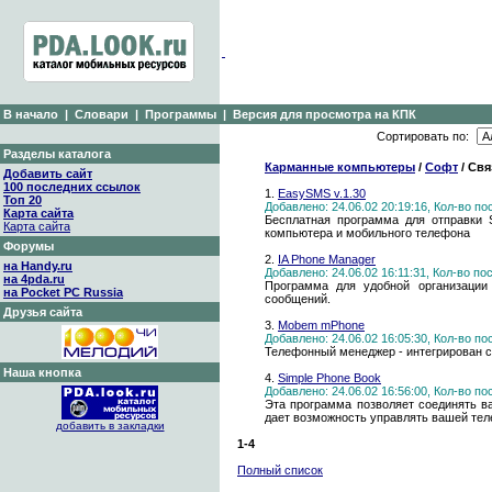
В начало
|
Словари
|
Программы
|
Версия для просмотра на КПК
Сортировать по:
Разделы каталога
Карманные компьютеры
/
Софт
/ Свя
Добавить сайт
100 последних ссылок
1.
EasySMS v.1.30
Топ 20
Добавлено: 24.06.02 20:19:16, Кол-во п
Карта сайта
Бесплатная программа для отправки 
Карта сайта
компьютера и мобильного телефона
Форумы
2.
IA Phone Manager
на Handy.ru
Добавлено: 24.06.02 16:11:31, Кол-во п
на 4pda.ru
Программа для удобной организации
на Pocket PC Russia
сообщений.
Друзья сайта
3.
Mobem mPhone
Добавлено: 24.06.02 16:05:30, Кол-во п
Телефонный менеджер - интегрирован с
Наша кнопка
4.
Simple Phone Book
Добавлено: 24.06.02 16:56:00, Кол-во п
Эта программа позволяет соединять ва
дает возможность управлять вашей тел
добавить в закладки
1-4
Полный список