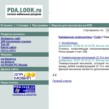
В начало
|
Словари
|
Программы
|
Версия для просмотра на КПК
Сортировать по:
Разделы каталога
Карманные компьютеры
/
Софт
/ Син
Добавить сайт
100 последних ссылок
1.
SyncExpress
Топ 20
Добавлено: 25.06.02 16:10:35, Кол-во п
Карта сайта
Утилита, позволяющая синхронизиров
Карта сайта
Регистрация стоит 16$.
Форумы
2.
Универсальная интеграция 1С 8 и инт
на Handy.ru
Добавлено: 20.07.10 14:11:17, Кол-во п
на 4pda.ru
Универсальный механизм, который по
на Pocket PC Russia
между любой конфигурацией 1С 8 и любы
Друзья сайта
Данный механизм является дополнение
1-2
Полный список
Наша кнопка
добавить в закладки