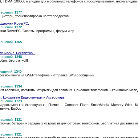
TDMA. 100000 мелодий для мобильных телефонов с прослушиванием, midi-мелодии, 
осещений:
1377
 цистерн, транспортировка нефтепродуктов
ддержки RoverPC.
осещений:
1372
жки RoverPC. Советы, программы, форум и пр.
осещений:
1365
ля мобил. Бесплатно!!!
осещений:
1348
бил. Бесплатно!!!
осещений:
1340
ресной книги на GSM-телефоне и отправке SMS-сообщений.
осещений:
1334
! Картинки, логотипы, открытки для сотовых. Описания телефонов. Скачивание мело
ы, Цифровые Видеокамеры и Аксессуары
осещений:
1323
еокамеры и Аксессуары - Память - Compact Flash, SmartMedia, Memory Stick, Mul
внение, Выбор
осещений:
1321
торных батарей и зарядных устройств для сотовых телефонов. Бесплатная доставка п
осещений:
1321