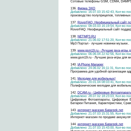
Сотовые телефоны GSM, CDMA, DAMPS, 
136.
Фирма ЭХО
Добавлено: 16.07.03 15:42:43, Кол-во п
производство полуприцепов, топливных
137.
RoverFAQ. Неофициальный сайт по
Добавлено: 08.03.03 16:19:54, Кол-во п
RoverFAQ. Неофициальный сайт поддер
138.
NETMP3.RU
Добавлено: 21.06.02 17:51:20, Кол-во п
Mp3 Портал - лучшие новинки музыки..
139.
www.gsm19.ru - Лучшие java-игры д
Добавлено: 06.06.04 22:42:56, Кол-во п
www.gsm19.ru - Лучшие java-игры для мо
140.
IA Phone Manager
Добавлено: 24.06.02 16:11:31, Кол-во п
Программа для удобной организации ад
141.
Мелодии для мобильных!
Добавлено: 20.01.04 08:03:41, Кол-во п
Полифонические мелодии для мобильных
142.
DCAM.ru - Цифровые Фотоаппарат
Добавлено: 28.07.02 18:23:03, Кол-во п
Цифровые Фотоаппараты, Цифровые Вид
Батареи Питания, Характеристики, Сра
143.
интернет-магазин Бatareek.net
Добавлено: 21.07.03 15:31:55, Кол-во п
Интернет-магазин по продаже аккумуля
144.
интернет-магазин Бatareek.net
Добавлено: 21.07.03 15:43:00, Кол-во п