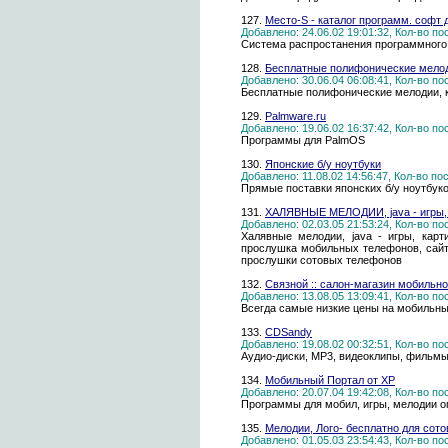
127.
Место-S - каталог программ. софт 
Добавлено: 24.06.02 19:01:32, Кол-во п
Система распростанения программного о
128.
Бесплатные полифонические мелодии
Добавлено: 30.06.04 06:08:41, Кол-во п
Бесплатные полифонические мелодии, кар
129.
Palmware.ru
Добавлено: 19.06.02 16:37:42, Кол-во п
Программы для PalmOS
130.
Японские б/у ноутбуки
Добавлено: 11.08.02 14:56:47, Кол-во п
Прямые поставки японских б/у ноутбуко
131.
ХАЛЯВНЫЕ МЕЛОДИИ, java - игры, 
Добавлено: 02.03.05 21:53:24, Кол-во п
Халявные мелодии, java - игры, кар
прослушка мобильных телефонов, сайт
прослушки сотовых телефонов
132.
Связной :: салон-магазин мобильно
Добавлено: 13.08.05 13:09:41, Кол-во п
Всегда самые низкие цены на мобильны
133.
CDSandy
Добавлено: 19.08.02 00:32:51, Кол-во п
Аудио-диски, MP3, видеоклипы, фильмы
134.
Мобильный Портал от XP
Добавлено: 20.07.04 19:42:08, Кол-во п
Программы для мобил, игры, мелодии оп
135.
Мелодии, Лого- бесплатно для сот
Добавлено: 01.05.03 23:54:43, Кол-во п