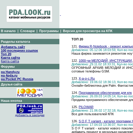
В начало
|
Словари
|
Программы
|
Версия для просмотра на КПК
ТОП 20
Разделы каталога
121.
Фирма R-Notebook - ремонт компь
Добавить сайт
Добавлено: 05.12.06 18:03:59, Кол-во п
100 последних ссылок
Наша фирма занимается ремонтом ноутбу
Топ 20
Карта сайта
122.
1000-чи МЕЛОДИЙ, ИНСТРУКЦИИ
Карта сайта
Добавлено: 29.11.02 18:33:31, Кол-во п
Форумы
ОГРОМНЫЙ АРХИВ МЕЛОДИЙ И ИНСТР
сотовые телефоны GSM.
на Handy.ru
на 4pda.ru
123.
Х-a-o-c.Ru
на Pocket PC Russia
Добавлено: 19.06.02 18:36:13, Кол-во п
Друзья сайта
Онлайн-библиотека для Palm. Фантастика
124.
Программное обеспечение для кпк
Добавлено: 26.09.03 14:05:14, Кол-во п
Продажа программного обеспечения дл
Наша кнопка
125.
PILOWAR
Добавлено: 21.06.02 17:32:18, Кол-во п
Все для пользователей КПК
добавить в закладки
126.
S O F T variant - каталог программ
Добавлено: 17.04.03 13:36:07, Кол-во п
S O F T variant - каталог нового покол
добавить продукт в несколько разделов