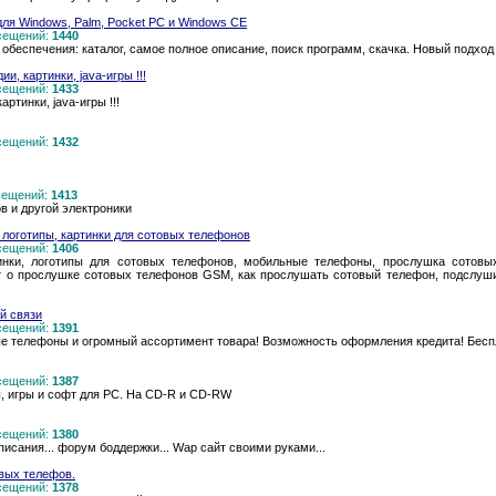
для Windows, Palm, Pocket PC и Windows CE
осещений:
1440
беспечения: каталог, самое полное описание, поиск программ, скачка. Новый подход
, картинки, java-игры !!!
осещений:
1433
тинки, java-игры !!!
осещений:
1432
осещений:
1413
в и другой электроники
логотипы, картинки для сотовых телефонов
осещений:
1406
тинки, логотипы для сотовых телефонов, мобильные телефоны, прослушка сотовы
 о прослушке сотовых телефонов GSM, как прослушать сотовый телефон, подслуш
й связи
осещений:
1391
е телефоны и огромный ассортимент товара! Возможность оформления кредита! Бесп
осещений:
1387
, игры и софт для PC. На CD-R и CD-RW
осещений:
1380
исания... форум боддержки... Wap сайт своими руками...
овых телефов.
осещений:
1378