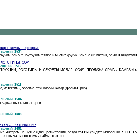
ютеров компьютер сервис
осещений:
1534
ков. ремонт ноутбуков toshiba и многих других.Замена жк матриц, ремонт аккумулят
, ЛОГОТИПЫ, СОФТ
осещений:
1512
УКЦИЙ, ЛОГОТИПЫ И СЕКРЕТЫ МОБИЛ. СОФТ. ПРОДАЖА CDMA и DAMPS.<br> Вык
осещений:
1511
, детективы, эротика, технологии, юмор (формат .pdb).
осещений:
1504
я карманных компьютеров.
осещений:
1504
 Н О В О Г О поколения!
осещений:
1452
ения! Авторам не нужно ждать регистрации, результат Вы увидите мгновенно. S O F T v
! Теперь Вашу программу найдут быстрее.