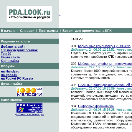
В начало
|
Словари
|
Программы
|
Версия для просмотра на КПК
ТОП 20
Разделы каталога
301.
Карманные компьютеры у Di'DANa
Добавить сайт
Добавлено: 24.06.02 12:22:51, Кол-во п
100 последних ссылок
! Здесь Вы сможете узнать о карманны
Топ 20
конечно же, приобрести КПК и аксес
Карта сайта
Карта сайта
302.
Мобильные телефоны - инструкции,
Форумы
Добавлено: 24.07.03 17:29:15, Кол-во п
Каталог более 1600 моделей сотовых т
на Handy.ru
сравнения до 5-ти моделей, инструкц
на 4pda.ru
Сотовые телефоны оптом
на Pocket PC Russia
Друзья сайта
303.
GSMLINE Калейдоскоп мобильной 
Добавлено: 21.07.03 16:25:09, Кол-во п
Каталог - более 1600 моделей мобиль
моделей, инструкции, мелодии, тесты,
поставки сотовых телефонов стандарта
Наша кнопка
304.
Цифровые фотокамеры
Добавлено: 24.06.03 15:16:25, Кол-во п
Компания ОСТАВА основана в 1996 г
добавить в закладки
продвижение решений в области цифр
компьютеров, допечатного оборудова
Компания ОСТАВА является одним из
оборудования на российский рынок.