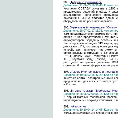
305.
Цифровые фотокамеры
Добавлено: 21.06.03 16:36:48, Кол-во п
Компания ОСТАВА основана в 1996 г
продвижение решений в области цифр
компьютеров, допечатного оборудова
Компания ОСТАВА является одним из
оборудования на российский рынок.
306.
Виртуальный гипермаркет "Сorason
Добавлено: 28.07.02 17:11:35, Кол-во п
Вам предоставляется возможность пр
офиса. У нас представлены: лучшие мо
аккумуляторов, зарядных сетевых и 
Samsung, крышки на две SIM карты, де
для связи с ПК, комплектующие для н
устройства), принтеры, инструменты
оригинальные инструкции с качествен
DECT, факсы, АОН, гарнитуры Plantro
ТНВ, ноутбуки Sony, Toshiba, IBM, 
расходные материалы, упаковка, DVD
статьи и обозрения, форум купля-прода
307.
ePaper: Электронные книги сегодня
Добавлено: 19.06.02 18:47:29, Кол-во п
Тематика сайта - электронные книги сег
предназначен для всех, кто интересуе
в России.
308.
Интернет-магазин "Мобильная Мос
Добавлено: 26.06.02 00:55:13, Кол-во п
Интернет-магазин Мобильная Москва.
индивидуальный подход к клиентам. Ши
309.
nokia-games
Добавлено: 10.10.04 14:14:08, Кол-во п
Большая коллекция игр для цветных со