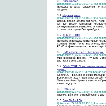
310.
Диас маркет
Добавлено: 12.03.03 16:01:49, Кол-во п
Продажа сотовых телефонов по низк
продажа.
311.
Мир в кармане
Добавлено: 06.09.05 18:48:43, Кол-во п
Данный проект создан для того, чтобы
или для друзей карманный компьютер
функциональные возможности своего 
стоимости в городе Екатеринбурге.
312.
АНКЕР ПЛЮС
Добавлено: 01.06.99 12:01:25, Кол-во п
Поставка и продажа портативных компь
Compaq, Sharp, Texas Instruments, Ne
PCMCIA: факс-модемов, сетевых карт,
313.
DVD-плееры. Все о DVD-плеерах.
Добавлено: 20.05.02 15:13:26, Кол-во п
Мир цифровой техники. Лучшие моде
доставка в день заказа.
314.
GSMNET.RU Полифонические мелодии
другое.
Добавлено: 31.05.04 11:39:40, Кол-во п
Gsmnet.ru - Полифонические мелодии 
Бесплатные java и flash игры онлайн
Телефоны Фото Эротика Анекдоты При
и многое другое
315.
DeltaGSM
Добавлено: 07.07.02 13:50:48, Кол-во п
Глобальный салон сотовой связи с дост
316.
EasySMS v.1.30
Добавлено: 24.06.02 20:19:16, Кол-во п