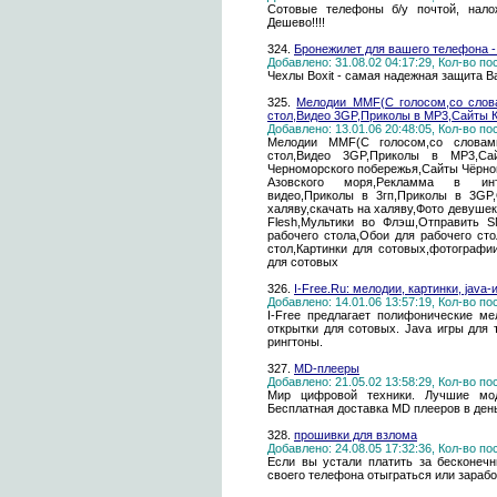
Сотовые телефоны б/у почтой, нало
Дешево!!!!
324.
Бронежилет для вашего телефона - 
Добавлено: 31.08.02 04:17:29, Кол-во п
Чехлы Boxit - самая надежная защита 
325.
Мелодии MMF(С голосом,со слов
стол,Видео 3GP,Приколы в MP3,Сайты 
Добавлено: 13.01.06 20:48:05, Кол-во п
Мелодии MMF(С голосом,со словами
стол,Видео 3GP,Приколы в MP3,Сай
Черноморского побережья,Сайты Чёрно
Азовского моря,Рекламма в инте
видео,Приколы в 3гп,Приколы в 3GP
халяву,скачать на халяву,Фото девуше
Flesh,Мультики во Флэш,Отправить S
рабочего стола,Обои для рабочего ст
стол,Картинки для сотовых,фотограф
для сотовых
326.
I-Free.Ru: мелодии, картинки, jav
Добавлено: 14.01.06 13:57:19, Кол-во п
I-Free предлагает полифонические ме
открытки для сотовых. Java игры для 
рингтоны.
327.
MD-плееры
Добавлено: 21.05.02 13:58:29, Кол-во п
Мир цифровой техники. Лучшие мо
Бесплатная доставка MD плееров в день
328.
прошивки для взлома
Добавлено: 24.08.05 17:32:36, Кол-во п
Если вы устали платить за бесконеч
своего телефона отыграться или заработ