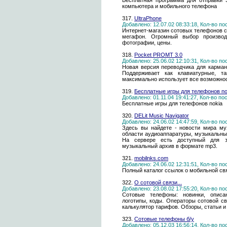
Бесплатная программа для отправки 
компьютера и мобильного телефона
317.
UltraPhone
Добавлено: 12.07.02 08:33:18, Кол-во п
Интернет-магазин сотовых телефонов с
мегафон. Огромный выбор производ
фотографии, цены.
318.
Pocket PROMT 3.0
Добавлено: 25.06.02 12:10:31, Кол-во п
Новая версия переводчика для карман
Поддерживает как клавиатурные, т
максимально использует все возможнос
319.
Бесплатные игры для телефонов no
Добавлено: 01.11.04 19:41:27, Кол-во п
Бесплатные игры для телефонов nokia
320.
DELit Music Navigator
Добавлено: 24.06.02 14:47:59, Кол-во п
Здесь вы найдете - новости мира му
области аудиоаппаратуры, музыкальный
На сервере есть доступный для з
музыкальный архив в формате mp3.
321.
mobilnks.com
Добавлено: 24.06.02 12:31:51, Кол-во п
Полный каталог ссылок о мобильной св
322.
О сотовой связи...
Добавлено: 23.08.02 17:55:20, Кол-во п
Сотовые телефоны: новинки, описани
логотипы, коды. Операторы сотовой св
калькулятор тарифов. Обзоры, статьи и
323.
Сотовые телефоны б/у
Добавлено: 05.12.03 16:56:14, Кол-во п