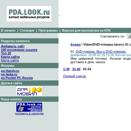
В начало
|
Словари
|
Программы
|
Версия для просмотра на КПК
Сортировать по:
Разделы каталога
Аудио
/ Video/DVD-плееры (всего 61 
Добавить сайт
100 последних ссылок
61.
DVD-плееры. Все о DVD-плеерах.
Топ 20
Добавлено: 20.05.02 15:13:26, Кол-во п
Карта сайта
Мир цифровой техники. Лучшие моде
Карта сайта
доставка в день заказа.
Форумы
1-30
31-60
61-61
на Handy.ru
на 4pda.ru
Полный список
на Pocket PC Russia
Друзья сайта
Наша кнопка
добавить в закладки