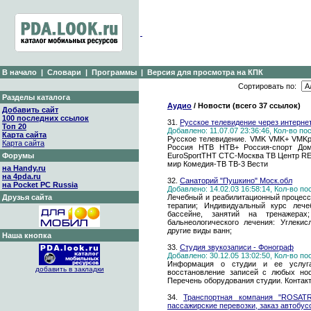
В начало
|
Словари
|
Программы
|
Версия для просмотра на КПК
Сортировать по:
Разделы каталога
Аудио
/ Новости (всего 37 ссылок)
Добавить сайт
100 последних ссылок
31.
Русское телевидение через интернет
Топ 20
Добавлено: 11.07.07 23:36:46, Кол-во п
Карта сайта
Русское телевидение. VMK VMK+ VMK
Карта сайта
Россия НТВ НТВ+ Россия-спорт Д
Форумы
EuroSportТНТ СТС-Москва ТВ Центр REN
мир Комедия-ТВ ТВ-3 Вести
на Handy.ru
на 4pda.ru
32.
Санаторий "Пушкино" Моск.обл
на Pocket PC Russia
Добавлено: 14.02.03 16:58:14, Кол-во п
Друзья сайта
Лечебный и реабилитационный процесс
терапии; Индивидуальный курс лече
бассейне, занятий на тренажерах
бальнеологического лечения: Углеки
другие виды ванн;
Наша кнопка
33.
Студия звукозаписи - Фонограф
Добавлено: 30.12.05 13:02:50, Кол-во п
Информация о студии и ее услугах:
добавить в закладки
восстановление записей с любых нос
Перечень оборудования студии. Контак
34.
Транспортная компания "ROSATR
пассажирские перевозки, заказ автобус